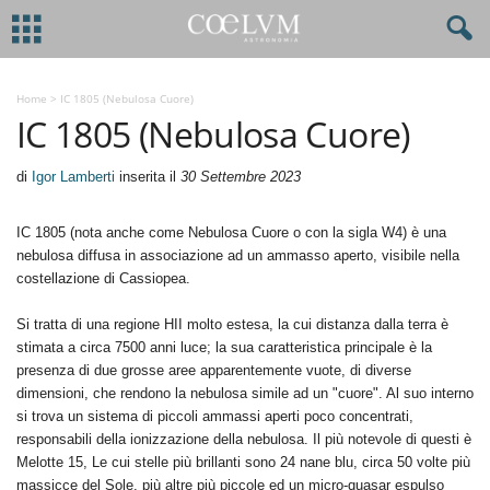
Home
>
IC 1805 (Nebulosa Cuore)
IC 1805 (Nebulosa Cuore)
di
Igor Lamberti
inserita il
30 Settembre 2023
IC 1805 (nota anche come Nebulosa Cuore o con la sigla W4) è una
nebulosa diffusa in associazione ad un ammasso aperto, visibile nella
costellazione di Cassiopea.
Si tratta di una regione HII molto estesa, la cui distanza dalla terra è
stimata a circa 7500 anni luce; la sua caratteristica principale è la
presenza di due grosse aree apparentemente vuote, di diverse
dimensioni, che rendono la nebulosa simile ad un "cuore". Al suo interno
si trova un sistema di piccoli ammassi aperti poco concentrati,
responsabili della ionizzazione della nebulosa. Il più notevole di questi è
Melotte 15, Le cui stelle più brillanti sono 24 nane blu, circa 50 volte più
massicce del Sole, più altre più piccole ed un micro-quasar espulso