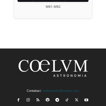
M81-M82
Contattaci:
coelumastro@coelum.com