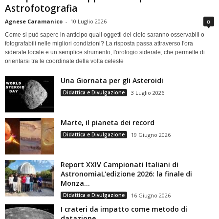
Astrofotografia
Agnese Caramanico
-
10 Luglio 2026
0
Come si può sapere in anticipo quali oggetti del cielo saranno osservabili o
fotografabili nelle migliori condizioni? La risposta passa attraverso l'ora
siderale locale e un semplice strumento, l'orologio siderale, che permette di
orientarsi tra le coordinate della volta celeste
Una Giornata per gli Asteroidi
Didattica e Divulgazione
3 Luglio 2026
Marte, il pianeta dei record
Didattica e Divulgazione
19 Giugno 2026
Report XXIV Campionati Italiani di
AstronomiaL'edizione 2026: la finale di
Monza...
Didattica e Divulgazione
16 Giugno 2026
I crateri da impatto come metodo di
datazione