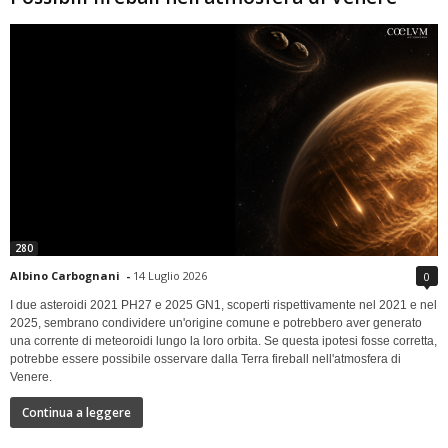
280
Albino Carbognani
-
14 Luglio 2026
0
I due asteroidi 2021 PH27 e 2025 GN1, scoperti rispettivamente nel 2021 e nel
2025, sembrano condividere un'origine comune e potrebbero aver generato
una corrente di meteoroidi lungo la loro orbita. Se questa ipotesi fosse corretta,
potrebbe essere possibile osservare dalla Terra fireball nell'atmosfera di
Venere.
Continua a leggere