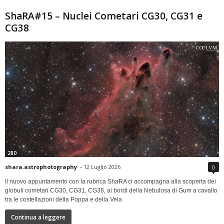
ShaRA#15 – Nuclei Cometari CG30, CG31 e
CG38
280
shara.astrophotography
-
12 Luglio 2026
0
Il nuovo appuntamento con la rubrica ShaRA ci accompagna alla scoperta dei
globuli cometari CG30, CG31, CG38, ai bordi della Nebulosa di Gum a cavallo
tra le costellazioni della Poppa e della Vela
Continua a leggere