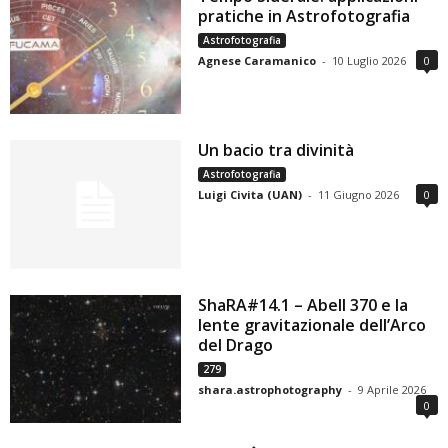
pratiche in Astrofotografia
Astrofotografia
Agnese Caramanico
-
10 Luglio 2026
0
Un bacio tra divinità
Astrofotografia
Luigi Civita (UAN)
-
11 Giugno 2026
0
ShaRA#14.1 – Abell 370 e la
lente gravitazionale dell’Arco
del Drago
279
shara.astrophotography
-
9 Aprile 2026
0