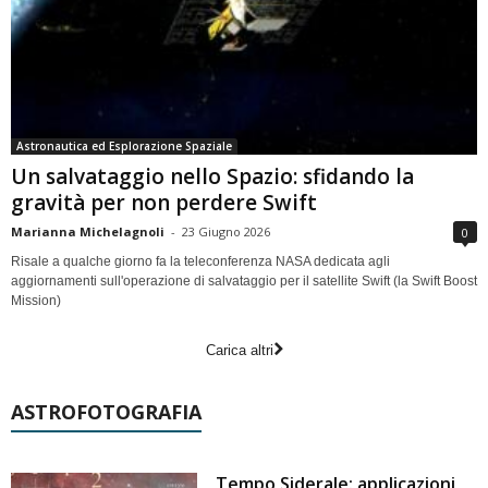
Astronautica ed Esplorazione Spaziale
Un salvataggio nello Spazio: sfidando la
gravità per non perdere Swift
Marianna Michelagnoli
-
23 Giugno 2026
0
Risale a qualche giorno fa la teleconferenza NASA dedicata agli
aggiornamenti sull'operazione di salvataggio per il satellite Swift (la Swift Boost
Mission)
Carica altri
ASTROFOTOGRAFIA
Tempo Siderale: applicazioni