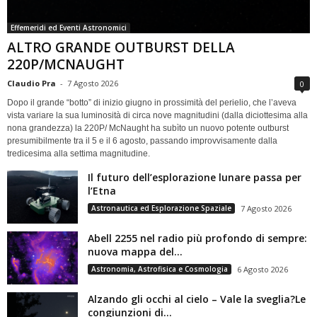
Effemeridi ed Eventi Astronomici
ALTRO GRANDE OUTBURST DELLA
220P/MCNAUGHT
Claudio Pra
-
7 Agosto 2026
0
Dopo il grande “botto” di inizio giugno in prossimità del perielio, che l’aveva
vista variare la sua luminosità di circa nove magnitudini (dalla diciottesima alla
nona grandezza) la 220P/ McNaught ha subìto un nuovo potente outburst
presumibilmente tra il 5 e il 6 agosto, passando improvvisamente dalla
tredicesima alla settima magnitudine.
Il futuro dell’esplorazione lunare passa per
l’Etna
Astronautica ed Esplorazione Spaziale
7 Agosto 2026
Abell 2255 nel radio più profondo di sempre:
nuova mappa del...
Astronomia, Astrofisica e Cosmologia
6 Agosto 2026
Alzando gli occhi al cielo – Vale la sveglia?Le
congiunzioni di...