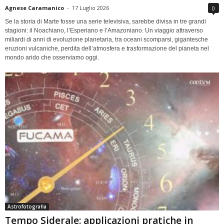
Agnese Caramanico
-
17 Luglio 2026
0
Se la storia di Marte fosse una serie televisiva, sarebbe divisa in tre grandi
stagioni: il Noachiano, l’Esperiano e l’Amazoniano. Un viaggio attraverso
miliardi di anni di evoluzione planetaria, tra oceani scomparsi, gigantesche
eruzioni vulcaniche, perdita dell’atmosfera e trasformazione del pianeta nel
mondo arido che osserviamo oggi.
Astrofotografia
Tempo Siderale: applicazioni pratiche in