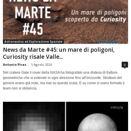
Astronautica ed Esplorazione Spaziale
News da Marte #45: un mare di poligoni,
Curiosity risale Valle...
Antonio Piras
-
5 Agosto 2026
0
Nel cratere Gale il rover della NASA ha fotografato una distesa di fratture
geometriche che si estende in ogni direzione fino all'orizzonte. Strutture del
genere erano già note, ma mai su questa scala. E su come si siano formate il
team non si sbilancia.