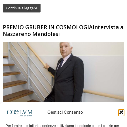
Continua a leggere
PREMIO GRUBER IN COSMOLOGIAIntervista a
Nazzareno Mandolesi
280
Gestisci Consenso
Frida Paolella
-
16 Giugno 2026
0
Intervista al professor Nazzareno Mandolesi, tra i protagonisti della cosmologia
Per fornire le migliori esperienze, utilizziamo tecnologie come i cookie per
spaziale europea e della missione Planck. Il dialogo ripercorre i principali