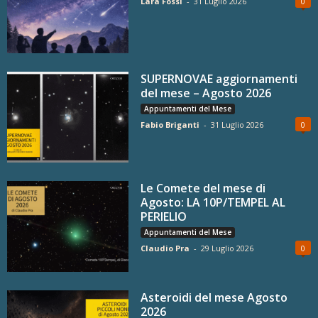
Lara Fossi
-
31 Luglio 2026
0
SUPERNOVAE aggiornamenti
del mese – Agosto 2026
Appuntamenti del Mese
Fabio Briganti
-
31 Luglio 2026
0
Le Comete del mese di
Agosto: LA 10P/TEMPEL AL
PERIELIO
Appuntamenti del Mese
Claudio Pra
-
29 Luglio 2026
0
Asteroidi del mese Agosto
2026