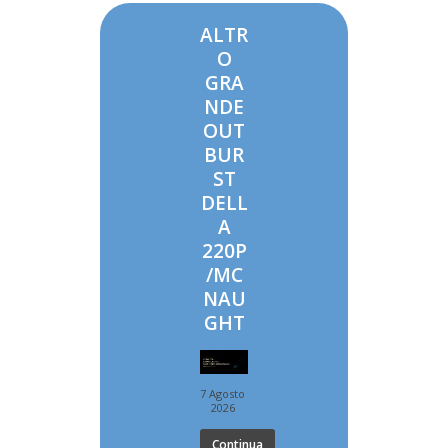
ALTR
O
GRA
NDE
OUT
BUR
ST
DELL
A
220P
/MC
NAU
GHT
7 Agosto
2026
Continua