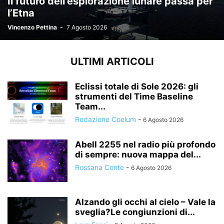
Il futuro dell’esplorazione lunare passa per
l’Etna
Vincenzo Pettina
-
7 Agosto 2026
ULTIMI ARTICOLI
Eclissi totale di Sole 2026: gli
strumenti del Time Baseline
Team...
Redazione Coelum
-
6 Agosto 2026
Abell 2255 nel radio più profondo
di sempre: nuova mappa del...
Rossana Conte
-
6 Agosto 2026
Alzando gli occhi al cielo – Vale la
sveglia?Le congiunzioni di...