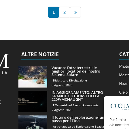
1
2
»
ALTRE NOTIZIE
CAT
Photo
Vacanze Extraterrestri: le
migliori location del nostro
Sistema Solare
Mostr
Didattica e Divulgazione
News 
8 Agosto 2026
IN AGGIORNAMENTO: ALTRO
Cielo
GRANDE OUTBURST DELLA
220P/MCNAUGHT
Astro
Effemeridi ed Eventi Astronomici
Artico
7 Agosto 2026
Il futuro dell’esplorazione lunare
Il Bl
Per fornire 
passa per l’Etna
e/o accedere
Astronautica ed Esplorazione Spaziale