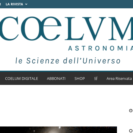
R
LA RIVISTA
COELUM DIGITALE
ABBONATI
SHOP
🛒
Area Riservata