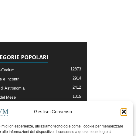
EGORIE POPOLARI
12873
-Coelum
2914
e e Incontri
2412
di Astronomia
1315
 del Mese
365
nomia, Astrofisica e Cosmologia
Gestisci Consenso
268
li e Risorse On-Line
192
og della Redazione
le migliori esperienze, utilizziamo tecnologie come i cookie per memorizzare
 alle informazioni del dispositivo. Il consenso a queste tecnologie ci