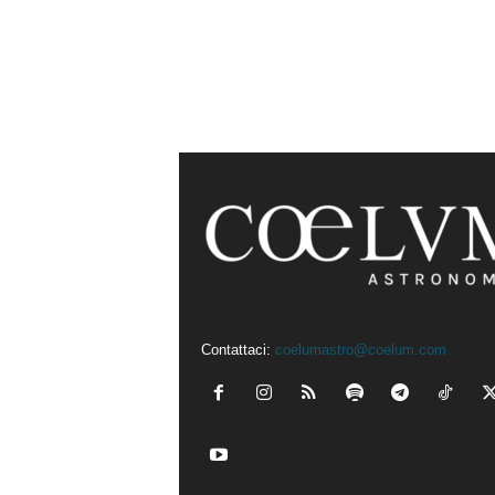
Contattaci:
coelumastro@coelum.com