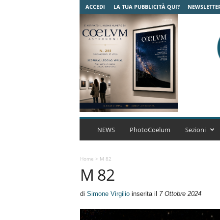
ACCEDI
LA TUA PUBBLICITÀ QUI?
NEWSLETTE
C
o
NEWS
PhotoCoelum
Sezioni
e
l
u
Home
>
M 82
M 82
m
A
s
di
Simone Virgilio
inserita il
7 Ottobre 2024
t
r
o