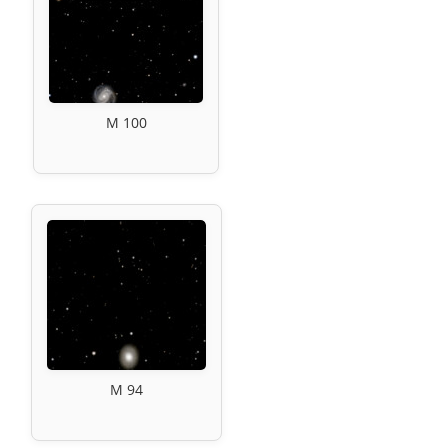
M 100
M 94