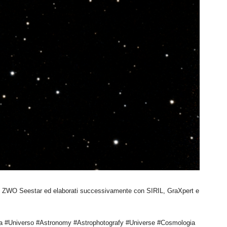
te ZWO Seestar ed elaborati successivamente con SIRIL, GraXpert e
a #Universo #Astronomy #Astrophotografy #Universe #Cosmologia