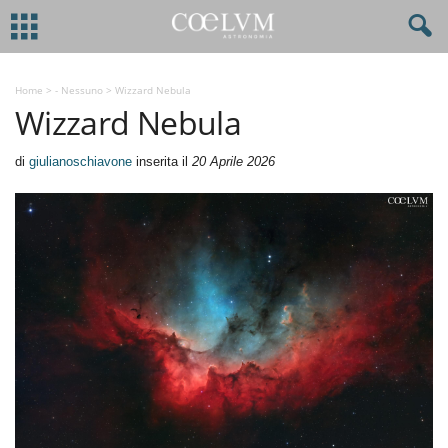
Home
>
- Nessuno
>
Wizzard Nebula
Wizzard Nebula
di
giulianoschiavone
inserita il
20 Aprile 2026