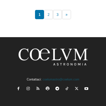
1
2
3
»
Contattaci:
coelumastro@coelum.com