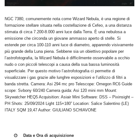
NGC 7380, comunemente nota come Wizard Nebula, è una regione di
formazione stellare situata nella costellazione di Cefeo, a una distanza
stimata di circa 7.200-8.000 anni luce dalla Terra. È una nebulosa a
emissione che circonda un giovane ammasso aperto di stelle. Si
estende per circa 100-110 anni luce di diametro, apparendo visivamente
più grande della Luna piena. Sebbene sia un obiettivo popolare per
l’astrofotografia, la Wizard Nebula è difficilmente osservabile a occhio
nudo o con piccoli telescopi a causa della sua bassa luminosità
superficiale. Per questo motivo l’astrofotografia ci permette di
visualizzare i gas grazie alle lunghre esposizioni e l’utilizzo di filtri a
banda stretta. Camera: Asi 294 mc pro Telescope: Omegon RC6 Guide
scope: Svbony 60/240 Camera guida: Asi 120 mini mm Mount:
Skywatcher HEQ5 Acquisition: Asiair Mini Software: DSS – Pixinsight –
PH Shots: 25/09/2024 Light 115×180” Location: Salice Salentino (LE)
ITALY SQM 19,47 Author: GIULIANO SCHIAVONE
Data e Ora di acquisizione