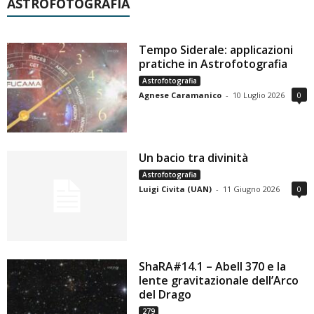
ASTROFOTOGRAFIA
Tempo Siderale: applicazioni
pratiche in Astrofotografia
Astrofotografia
Agnese Caramanico
-
10 Luglio 2026
0
Un bacio tra divinità
Astrofotografia
Luigi Civita (UAN)
-
11 Giugno 2026
0
ShaRA#14.1 – Abell 370 e la
lente gravitazionale dell’Arco
del Drago
279