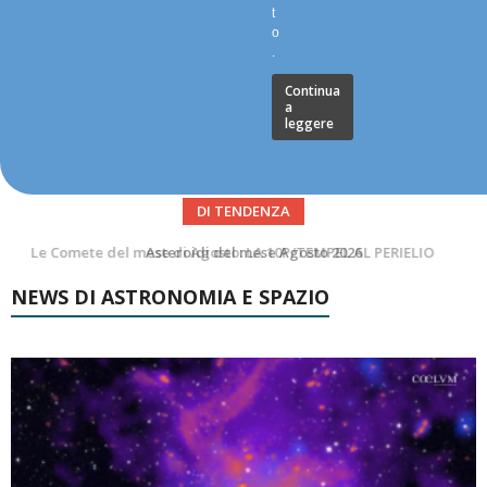
t
o
.
Continua
a
leggere
DI TENDENZA
Asteroidi del mese Agosto 2026
NEWS DI ASTRONOMIA E SPAZIO