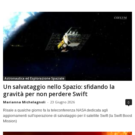
Astronautica ed Esplorazione Spaziale
Un salvataggio nello Spazio: sfidando la
gravità per non perdere Swift
Marianna Michelagnoli
-
23 Giugno 2026
0
Risale a qualche giorno fa la teleconferenza NASA dedicata agli
aggiornamenti sull'operazione di salvataggio per il satellite Swift (la Swift Boost
Mission)