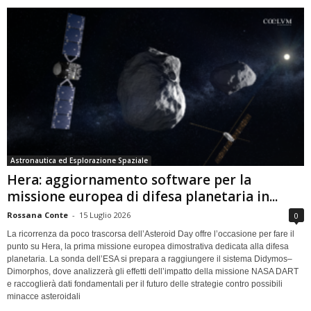
Astronautica ed Esplorazione Spaziale
Hera: aggiornamento software per la
missione europea di difesa planetaria in...
Rossana Conte
-
15 Luglio 2026
0
La ricorrenza da poco trascorsa dell’Asteroid Day offre l’occasione per fare il
punto su Hera, la prima missione europea dimostrativa dedicata alla difesa
planetaria. La sonda dell’ESA si prepara a raggiungere il sistema Didymos–
Dimorphos, dove analizzerà gli effetti dell’impatto della missione NASA DART
e raccoglierà dati fondamentali per il futuro delle strategie contro possibili
minacce asteroidali