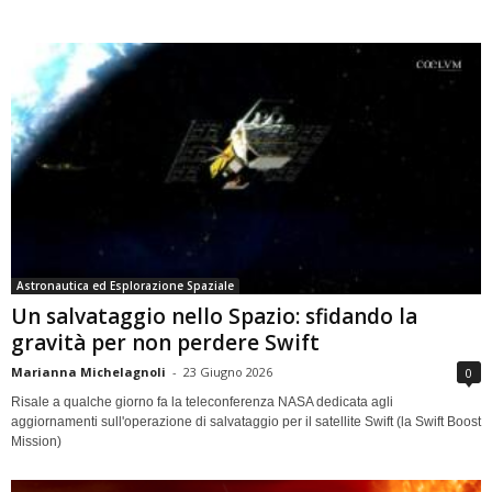
Astronautica ed Esplorazione Spaziale
Un salvataggio nello Spazio: sfidando la
gravità per non perdere Swift
Marianna Michelagnoli
-
23 Giugno 2026
0
Risale a qualche giorno fa la teleconferenza NASA dedicata agli
aggiornamenti sull'operazione di salvataggio per il satellite Swift (la Swift Boost
Mission)