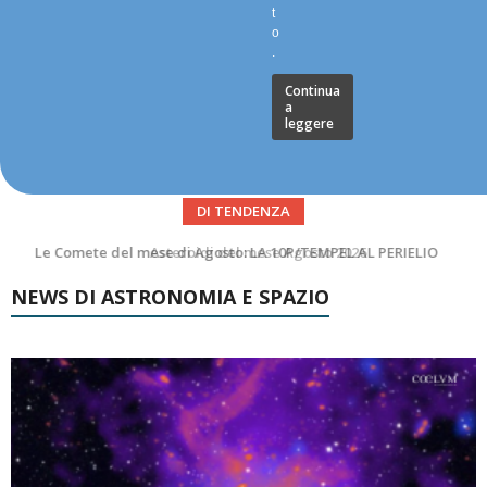
t
o
.
Continua
a
leggere
DI TENDENZA
Asteroidi del mese Agosto 2026
NEWS DI ASTRONOMIA E SPAZIO