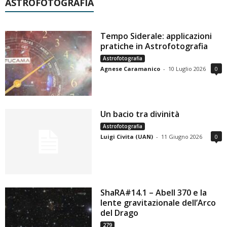
ASTROFOTOGRAFIA
Tempo Siderale: applicazioni
pratiche in Astrofotografia
Astrofotografia
Agnese Caramanico
-
10 Luglio 2026
0
Un bacio tra divinità
Astrofotografia
Luigi Civita (UAN)
-
11 Giugno 2026
0
ShaRA#14.1 – Abell 370 e la
lente gravitazionale dell’Arco
del Drago
279