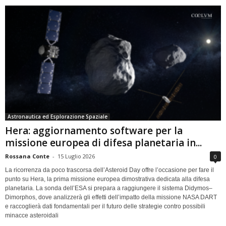
Astronautica ed Esplorazione Spaziale
Hera: aggiornamento software per la
missione europea di difesa planetaria in...
Rossana Conte
-
15 Luglio 2026
0
La ricorrenza da poco trascorsa dell’Asteroid Day offre l’occasione per fare il
punto su Hera, la prima missione europea dimostrativa dedicata alla difesa
planetaria. La sonda dell’ESA si prepara a raggiungere il sistema Didymos–
Dimorphos, dove analizzerà gli effetti dell’impatto della missione NASA DART
e raccoglierà dati fondamentali per il futuro delle strategie contro possibili
minacce asteroidali