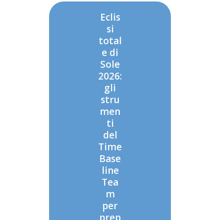
Eclis
si
total
e di
Sole
2026:
gli
stru
men
ti
del
Time
Base
line
Tea
m
per
prep