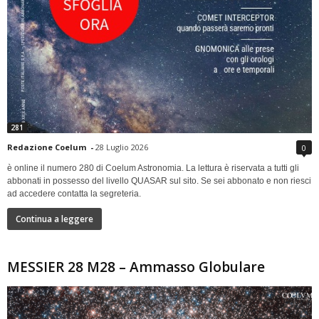
281
Redazione Coelum
-
28 Luglio 2026
0
è online il numero 280 di Coelum Astronomia. La lettura è riservata a tutti gli
abbonati in possesso del livello QUASAR sul sito. Se sei abbonato e non riesci
ad accedere contatta la segreteria.
Continua a leggere
MESSIER 28 M28 – Ammasso Globulare