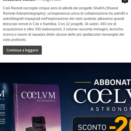
Cieli Remoti raccoglie cinque anni di attività del progetto ShaRA (Shared
Remote Astrophotography), un'esperienza unica di collaborazione tra astrofili e
astrofotografi impegnati nell'esplorazione del cielo australe attraverso grandi
telescopi remoti in Cile e Namibia. Con 22 progetti, 34 autori, 493 ore di
acquisizione e oltre 330 elaborazioni, il volume racconta immagini, tecniche,
ricerca e lavoro di squadra dietro alcune delle più spettacolari meraviglie del
cielo profondo.
Continua a leggere