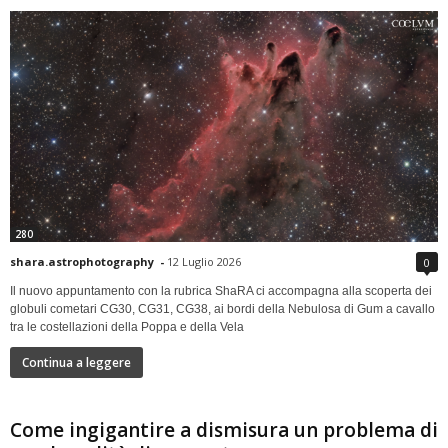
280
shara.astrophotography
-
12 Luglio 2026
0
Il nuovo appuntamento con la rubrica ShaRA ci accompagna alla scoperta dei
globuli cometari CG30, CG31, CG38, ai bordi della Nebulosa di Gum a cavallo
tra le costellazioni della Poppa e della Vela
Continua a leggere
Come ingigantire a dismisura un problema di