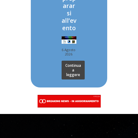
arar
si
all’ev
ento
6 Agosto
2026
Continua
a
leggere