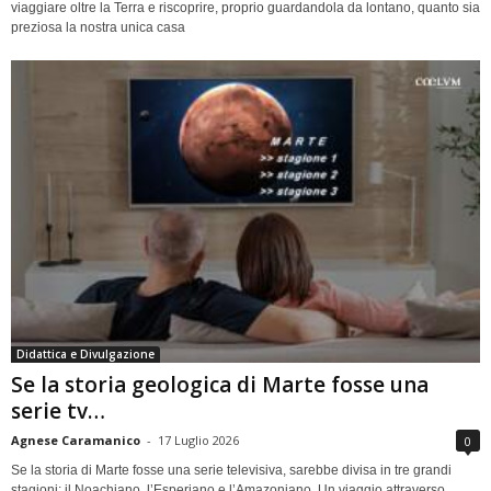
viaggiare oltre la Terra e riscoprire, proprio guardandola da lontano, quanto sia
preziosa la nostra unica casa
Didattica e Divulgazione
Se la storia geologica di Marte fosse una
serie tv…
Agnese Caramanico
-
17 Luglio 2026
0
Se la storia di Marte fosse una serie televisiva, sarebbe divisa in tre grandi
stagioni: il Noachiano, l’Esperiano e l’Amazoniano. Un viaggio attraverso