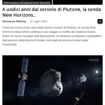
Astronautica ed Esplorazione Spaziale
A undici anni dal sorvolo di Plutone, la sonda
New Horizons...
Vincenzo Pettina
-
16 Luglio 2026
0
Trascorsi ormai undici anni dallo storico sorvolo di Plutone, la sonda New
Horizons della NASA continua il suo viaggio ai confini del Sistema Solare.
Dopo un nuovo risveglio dall’ibernazione, la missione si prepara a trasmettere
dati preziosi dalla fascia di Kuiper, una regione ancora in gran parte
inesplorata