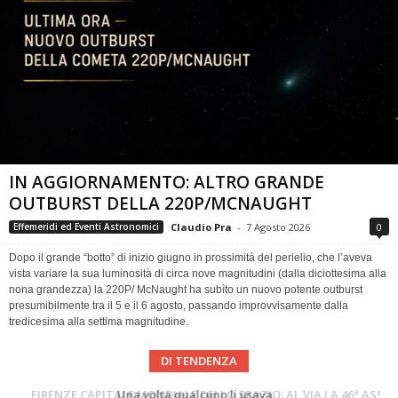
IN AGGIORNAMENTO: ALTRO GRANDE
OUTBURST DELLA 220P/MCNAUGHT
Claudio Pra
-
7 Agosto 2026
0
Effemeridi ed Eventi Astronomici
Dopo il grande “botto” di inizio giugno in prossimità del perielio, che l’aveva
vista variare la sua luminosità di circa nove magnitudini (dalla diciottesima alla
nona grandezza) la 220P/ McNaught ha subìto un nuovo potente outburst
presumibilmente tra il 5 e il 6 agosto, passando improvvisamente dalla
tredicesima alla settima magnitudine.
DI TENDENZA
Cielo del Mese di Agosto 2026
FIRENZE CAPITALE MONDIALE DELLO SPAZIO: AL VIA LA 46ª ASSEMBLEA SCIENTIFICA DEL COSPAR