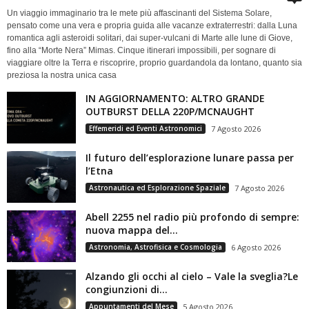
Un viaggio immaginario tra le mete più affascinanti del Sistema Solare,
pensato come una vera e propria guida alle vacanze extraterrestri: dalla Luna
romantica agli asteroidi solitari, dai super-vulcani di Marte alle lune di Giove,
fino alla “Morte Nera” Mimas. Cinque itinerari impossibili, per sognare di
viaggiare oltre la Terra e riscoprire, proprio guardandola da lontano, quanto sia
preziosa la nostra unica casa
IN AGGIORNAMENTO: ALTRO GRANDE
OUTBURST DELLA 220P/MCNAUGHT
Effemeridi ed Eventi Astronomici
7 Agosto 2026
Il futuro dell’esplorazione lunare passa per
l’Etna
Astronautica ed Esplorazione Spaziale
7 Agosto 2026
Abell 2255 nel radio più profondo di sempre:
nuova mappa del...
Astronomia, Astrofisica e Cosmologia
6 Agosto 2026
Alzando gli occhi al cielo – Vale la sveglia?Le
congiunzioni di...
Appuntamenti del Mese
5 Agosto 2026