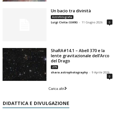
Un bacio tra divinità
Astrofotografia
Luigi Civita (UAN)
-
11 Giugno 2026
0
ShaRA#14.1 – Abell 370 e la
lente gravitazionale dell’Arco
del Drago
279
shara.astrophotography
-
9 Aprile 2026
0
Carica altri
DIDATTICA E DIVULGAZIONE