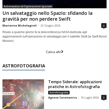
Astronautica ed Esplorazione Spaziale
Un salvataggio nello Spazio: sfidando la
gravità per non perdere Swift
Marianna Michelagnoli
-
23 Giugno 2026
0
Risale a qualche giorno fa la teleconferenza NASA dedicata agli
aggiornamenti sull'operazione di salvataggio per il satellite Swift (la Swift Boost
Mission)
Carica altri
ASTROFOTOGRAFIA
Tempo Siderale: applicazioni
pratiche in Astrofotografia
Astrofotografia
Agnese Caramanico
-
10 Luglio 2026
0