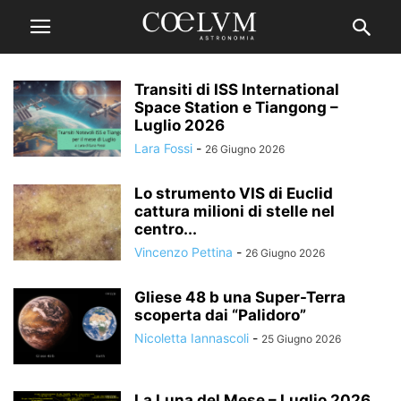
Transiti di ISS International
Space Station e Tiangong –
Luglio 2026
Lara Fossi
-
26 Giugno 2026
Lo strumento VIS di Euclid
cattura milioni di stelle nel
centro...
Vincenzo Pettina
-
26 Giugno 2026
Gliese 48 b una Super-Terra
scoperta dai “Palidoro”
Nicoletta Iannascoli
-
25 Giugno 2026
La Luna del Mese – Luglio 2026