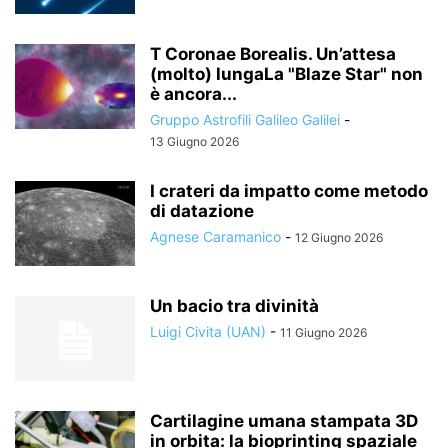
T Coronae Borealis. Un’attesa
(molto) lungaLa "Blaze Star" non
è ancora...
Gruppo Astrofili Galileo Galilei
-
13 Giugno 2026
I crateri da impatto come metodo
di datazione
Agnese Caramanico
-
12 Giugno 2026
Un bacio tra divinità
Luigi Civita (UAN)
-
11 Giugno 2026
Cartilagine umana stampata 3D
in orbita: la bioprinting spaziale