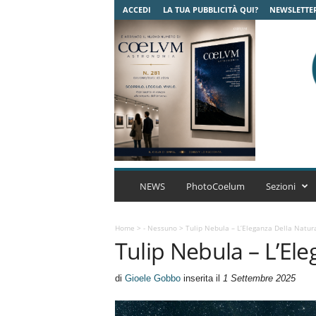
ACCEDI
LA TUA PUBBLICITÀ QUI?
NEWSLETTE
C
o
NEWS
PhotoCoelum
Sezioni
e
l
u
Home
>
- Nessuno
>
Tulip Nebula – L’Eleganza Della Natu
Tulip Nebula – L’El
m
A
s
di
Gioele Gobbo
inserita il
1 Settembre 2025
t
r
o