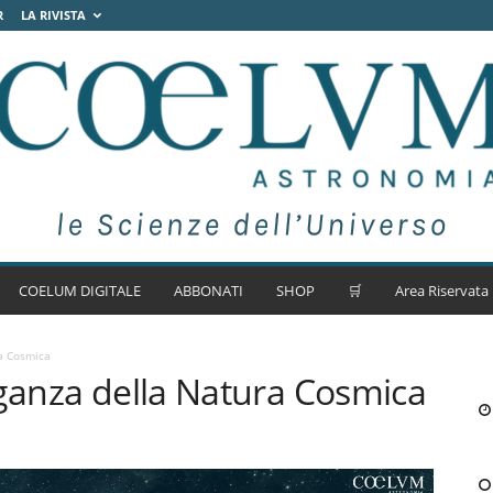
R
LA RIVISTA
COELUM DIGITALE
ABBONATI
SHOP
🛒
Area Riservata
ra Cosmica
eganza della Natura Cosmica