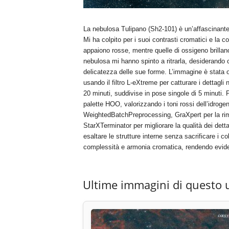
La nebulosa Tulipano (Sh2-101) è un’affascinante 
Mi ha colpito per i suoi contrasti cromatici e la c
appaiono rosse, mentre quelle di ossigeno brillan
nebulosa mi hanno spinto a ritrarla, desiderando c
delicatezza delle sue forme. L’immagine è stat
usando il filtro L-eXtreme per catturare i dettagli 
20 minuti, suddivise in pose singole di 5 minuti. 
palette HOO, valorizzando i toni rossi dell’idrogen
WeightedBatchPreprocessing, GraXpert per la rim
StarXTerminator per migliorare la qualità dei detta
esaltare le strutture interne senza sacrificare i col
complessità e armonia cromatica, rendendo evide
Ultime immagini di questo 