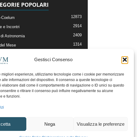
EGORIE POPOLARI
12873
-Coelum
2914
e e Incontri
2409
di Astronomia
1314
 del Mese
365
nomia, Astrofisica e Cosmologia
Gestisci Consenso
268
li e Risorse On-Line
192
og della Redazione
le migliori esperienze, utilizziamo tecnologie come i cookie per memorizzare
 alle informazioni del dispositivo. Il consenso a queste tecnologie ci
i elaborare dati come il comportamento di navigazione o ID unici su questo
consentire o ritirare il consenso può influire negativamente su alcune
he e funzioni.
izi
cetta
Nega
Visualizza le preferenze
ecesso
Regolamento uso sezione PhotoCoelum