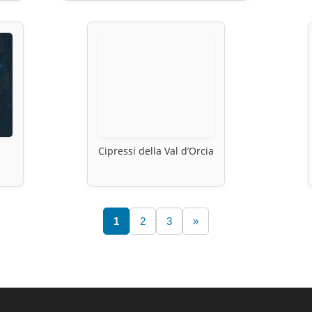
Cipressi della Val d’Orcia
1
2
3
»