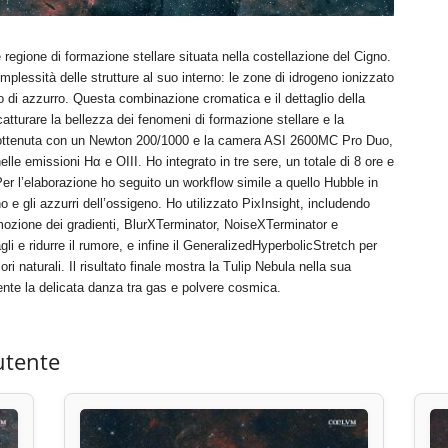
regione di formazione stellare situata nella costellazione del Cigno.
omplessità delle strutture al suo interno: le zone di idrogeno ionizzato
o di azzurro. Questa combinazione cromatica e il dettaglio della
atturare la bellezza dei fenomeni di formazione stellare e la
a ottenuta con un Newton 200/1000 e la camera ASI 2600MC Pro Duo,
nelle emissioni Hα e OIII. Ho integrato in tre sere, un totale di 8 ore e
Per l’elaborazione ho seguito un workflow simile a quello Hubble in
o e gli azzurri dell’ossigeno. Ho utilizzato PixInsight, includendo
ozione dei gradienti, BlurXTerminator, NoiseXTerminator e
gli e ridurre il rumore, e infine il GeneralizedHyperbolicStretch per
ori naturali. Il risultato finale mostra la Tulip Nebula nella sua
nte la delicata danza tra gas e polvere cosmica.
utente