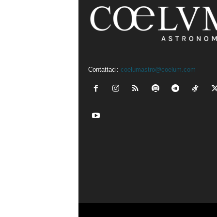
Contattaci:
coelumastro@coelum.com