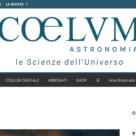
R
LA RIVISTA
COELUM DIGITALE
ABBONATI
SHOP
🛒
Area Riservata