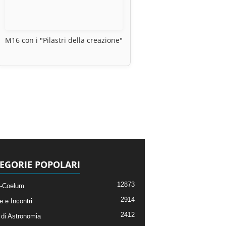
M16 con i "Pilastri della creazione"
EGORIE POPOLARI
12873
-Coelum
2914
e e Incontri
2412
di Astronomia