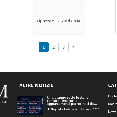
Cipressi della Val d’Orcia
1
2
3
»
ALTRE NOTIZIE
CAT
Photo
Un autunno sotto le stelle:
concorsi, incontri e
appuntamenti patrocinati da...
Mostr
Il Blog della Redazione
9 Agosto 2026
News 