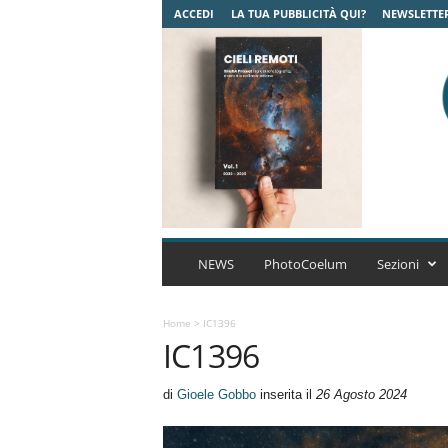
ACCEDI
LA TUA PUBBLICITÀ QUI?
NEWSLETTE
C
o
NEWS
PhotoCoelum
Sezioni
e
l
u
Home
>
IC1396
IC1396
m
A
s
di
Gioele Gobbo
inserita il
26 Agosto 2024
t
r
o