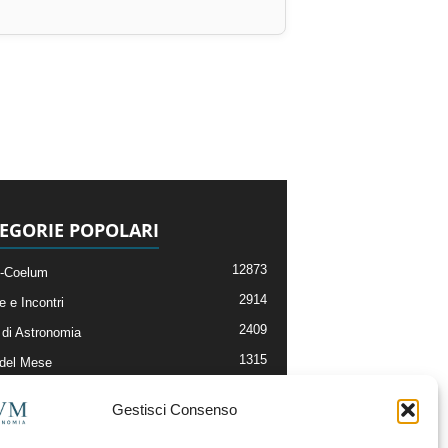
EGORIE POPOLARI
12873
-Coelum
2914
e e Incontri
2409
di Astronomia
1315
 del Mese
365
nomia, Astrofisica e Cosmologia
Gestisci Consenso
268
li e Risorse On-Line