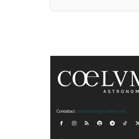
Contattaci:
coelumastro@coelum.com