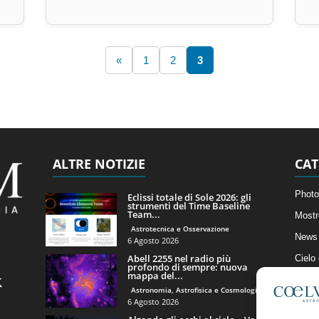
«
1
2
3
ALTRE NOTIZIE
CAT
Photo
Eclissi totale di Sole 2026: gli
strumenti del Time Baseline
Team...
Mostr
Astrotecnica e Osservazione
News 
6 Agosto 2026
Abell 2255 nel radio più
Cielo
profondo di sempre: nuova
mappa del...
Astro
Astronomia, Astrofisica e Cosmologia
Artico
6 Agosto 2026