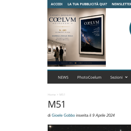
ACCEDI
LA TUA PUBBLICITÀ QUI?
NEWSLETTE
C
o
NEWS
PhotoCoelum
Sezioni
e
l
u
Home
>
M51
M51
m
A
s
di
Gioele Gobbo
inserita il
9 Aprile 2024
t
r
o