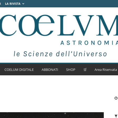
R
LA RIVISTA
COELUM DIGITALE
ABBONATI
SHOP
🛒
Area Riservata