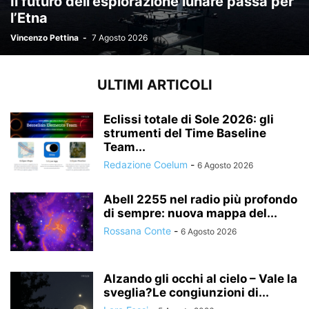
Il futuro dell’esplorazione lunare passa per
l’Etna
Vincenzo Pettina
-
7 Agosto 2026
ULTIMI ARTICOLI
Eclissi totale di Sole 2026: gli
strumenti del Time Baseline
Team...
Redazione Coelum
-
6 Agosto 2026
Abell 2255 nel radio più profondo
di sempre: nuova mappa del...
Rossana Conte
-
6 Agosto 2026
Alzando gli occhi al cielo – Vale la
sveglia?Le congiunzioni di...