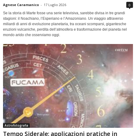
Agnese Caramanico
-
17 Luglio 2026
0
Se la storia di Marte fosse una serie televisiva, sarebbe divisa in tre grandi
stagioni: il Noachiano, l’Esperiano e l’Amazoniano. Un viaggio attraverso
miliardi di anni di evoluzione planetaria, tra oceani scomparsi, gigantesche
eruzioni vulcaniche, perdita dell’atmosfera e trasformazione del pianeta nel
mondo arido che osserviamo oggi.
Astrofotografia
Tempo Siderale: applicazioni pratiche in