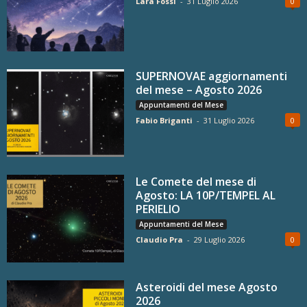
Lara Fossi
-
31 Luglio 2026
0
SUPERNOVAE aggiornamenti
del mese – Agosto 2026
Appuntamenti del Mese
Fabio Briganti
-
31 Luglio 2026
0
Le Comete del mese di
Agosto: LA 10P/TEMPEL AL
PERIELIO
Appuntamenti del Mese
Claudio Pra
-
29 Luglio 2026
0
Asteroidi del mese Agosto
2026