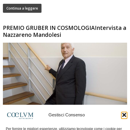
Continua a leggere
PREMIO GRUBER IN COSMOLOGIAIntervista a
Nazzareno Mandolesi
280
Gestisci Consenso
Frida Paolella
-
16 Giugno 2026
0
Intervista al professor Nazzareno Mandolesi, tra i protagonisti della cosmologia
Per fornire le migliori esperienze, utilizziamo tecnologie come i cookie per
spaziale europea e della missione Planck. Il dialogo ripercorre i principali