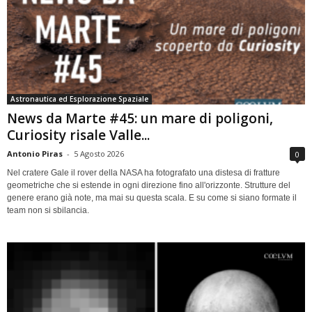
Astronautica ed Esplorazione Spaziale
News da Marte #45: un mare di poligoni,
Curiosity risale Valle...
Antonio Piras
-
5 Agosto 2026
0
Nel cratere Gale il rover della NASA ha fotografato una distesa di fratture
geometriche che si estende in ogni direzione fino all'orizzonte. Strutture del
genere erano già note, ma mai su questa scala. E su come si siano formate il
team non si sbilancia.