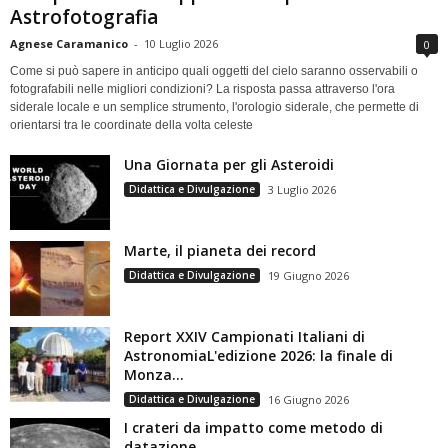
Astrofotografia
Agnese Caramanico
-
10 Luglio 2026
0
Come si può sapere in anticipo quali oggetti del cielo saranno osservabili o
fotografabili nelle migliori condizioni? La risposta passa attraverso l'ora
siderale locale e un semplice strumento, l'orologio siderale, che permette di
orientarsi tra le coordinate della volta celeste
Una Giornata per gli Asteroidi
Didattica e Divulgazione
3 Luglio 2026
Marte, il pianeta dei record
Didattica e Divulgazione
19 Giugno 2026
Report XXIV Campionati Italiani di
AstronomiaL'edizione 2026: la finale di
Monza...
Didattica e Divulgazione
16 Giugno 2026
I crateri da impatto come metodo di
datazione