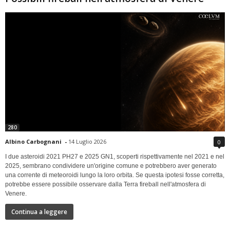
280
Albino Carbognani
-
14 Luglio 2026
0
I due asteroidi 2021 PH27 e 2025 GN1, scoperti rispettivamente nel 2021 e nel
2025, sembrano condividere un'origine comune e potrebbero aver generato
una corrente di meteoroidi lungo la loro orbita. Se questa ipotesi fosse corretta,
potrebbe essere possibile osservare dalla Terra fireball nell'atmosfera di
Venere.
Continua a leggere