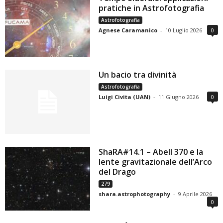
pratiche in Astrofotografia
Astrofotografia
Agnese Caramanico
-
10 Luglio 2026
0
Un bacio tra divinità
Astrofotografia
Luigi Civita (UAN)
-
11 Giugno 2026
0
ShaRA#14.1 – Abell 370 e la
lente gravitazionale dell’Arco
del Drago
279
shara.astrophotography
-
9 Aprile 2026
0