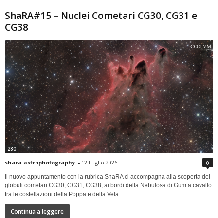
ShaRA#15 – Nuclei Cometari CG30, CG31 e
CG38
280
shara.astrophotography
-
12 Luglio 2026
0
Il nuovo appuntamento con la rubrica ShaRA ci accompagna alla scoperta dei
globuli cometari CG30, CG31, CG38, ai bordi della Nebulosa di Gum a cavallo
tra le costellazioni della Poppa e della Vela
Continua a leggere