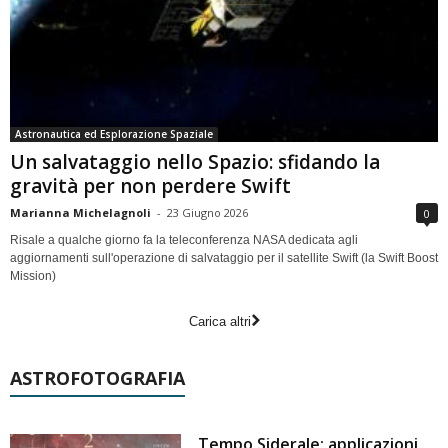
Astronautica ed Esplorazione Spaziale
Un salvataggio nello Spazio: sfidando la
gravità per non perdere Swift
Marianna Michelagnoli
-
23 Giugno 2026
0
Risale a qualche giorno fa la teleconferenza NASA dedicata agli
aggiornamenti sull'operazione di salvataggio per il satellite Swift (la Swift Boost
Mission)
Carica altri
ASTROFOTOGRAFIA
Tempo Siderale: applicazioni