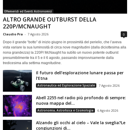
Effemeridi ed Eventi Astronomici
ALTRO GRANDE OUTBURST DELLA
220P/MCNAUGHT
Claudio Pra
-
7 Agosto 2026
0
Dopo il grande “botto” di inizio giugno in prossimità del perielio, che l’aveva
vista variare la sua luminosità di circa nove magnitudini (dalla diciottesima alla
nona grandezza) la 220P/ McNaught ha subìto un nuovo potente outburst
presumibilmente tra il 5 e il 6 agosto, passando improvvisamente dalla
tredicesima alla settima magnitudine.
Il futuro dell’esplorazione lunare passa per
l’Etna
Astronautica ed Esplorazione Spaziale
7 Agosto 2026
Abell 2255 nel radio più profondo di sempre:
nuova mappa del...
Astronomia, Astrofisica e Cosmologia
6 Agosto 2026
Alzando gli occhi al cielo – Vale la sveglia?Le
congiunzioni di...