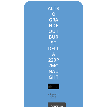
ALTR
O
GRA
NDE
OUT
BUR
ST
DELL
A
220P
/MC
NAU
GHT
7 Agosto
2026
Continua