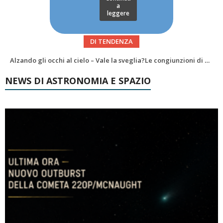
a
leggere
DI TENDENZA
News da Marte #45: un mare di poligoni, Curiosity risale Valle Grande
NEWS DI ASTRONOMIA E SPAZIO