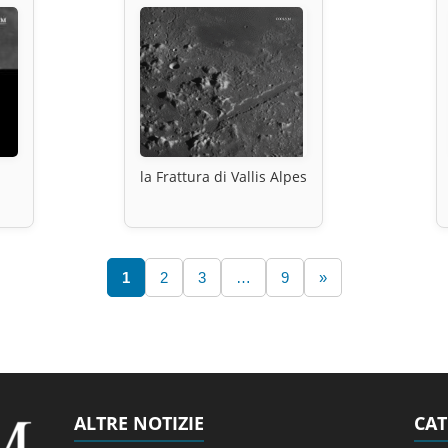
la Frattura di Vallis Alpes
1
2
3
…
9
»
ALTRE NOTIZIE
CAT