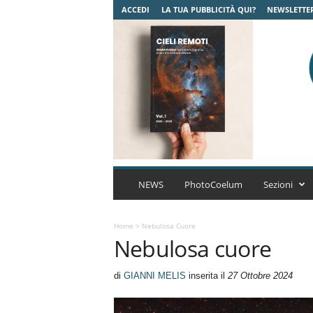
ACCEDI
LA TUA PUBBLICITÀ QUI?
NEWSLETTE
C
o
NEWS
PhotoCoelum
Sezioni
e
l
u
Home
>
Nebulosa Cuore
Nebulosa cuore
m
A
s
di
GIANNI MELIS
inserita il
27 Ottobre 2024
t
r
o