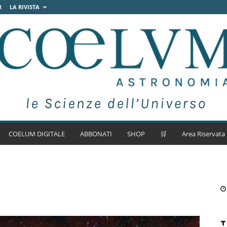
R
LA RIVISTA
COELUM DIGITALE
ABBONATI
SHOP
🛒
Area Riservata