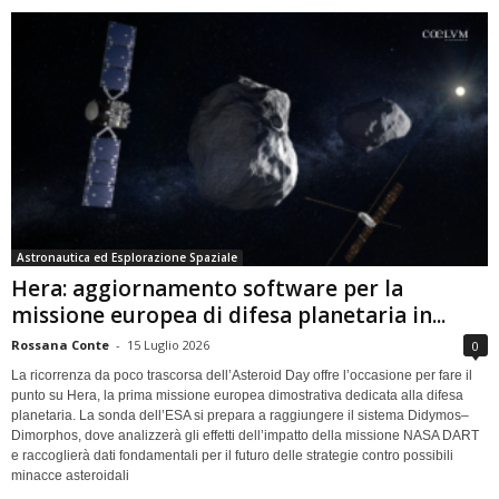
Astronautica ed Esplorazione Spaziale
Hera: aggiornamento software per la
missione europea di difesa planetaria in...
Rossana Conte
-
15 Luglio 2026
0
La ricorrenza da poco trascorsa dell’Asteroid Day offre l’occasione per fare il
punto su Hera, la prima missione europea dimostrativa dedicata alla difesa
planetaria. La sonda dell’ESA si prepara a raggiungere il sistema Didymos–
Dimorphos, dove analizzerà gli effetti dell’impatto della missione NASA DART
e raccoglierà dati fondamentali per il futuro delle strategie contro possibili
minacce asteroidali