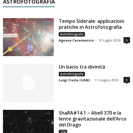
ASTROFOTOGRAFIA
Tempo Siderale: applicazioni
pratiche in Astrofotografia
Astrofotografia
Agnese Caramanico
-
10 Luglio 2026
0
Un bacio tra divinità
Astrofotografia
Luigi Civita (UAN)
-
11 Giugno 2026
0
ShaRA#14.1 – Abell 370 e la
lente gravitazionale dell’Arco
del Drago
279