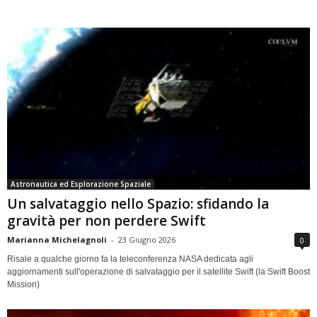
Astronautica ed Esplorazione Spaziale
Un salvataggio nello Spazio: sfidando la
gravità per non perdere Swift
Marianna Michelagnoli
-
23 Giugno 2026
0
Risale a qualche giorno fa la teleconferenza NASA dedicata agli
aggiornamenti sull'operazione di salvataggio per il satellite Swift (la Swift Boost
Mission)