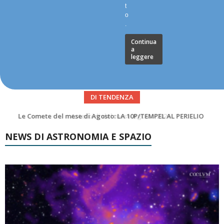
t
o
.
Continua
a
leggere
DI TENDENZA
Asteroidi del mese Agosto 2026
NEWS DI ASTRONOMIA E SPAZIO