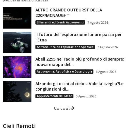
preziosa la nostra unica casa
ALTRO GRANDE OUTBURST DELLA
220P/MCNAUGHT
Effemeridi ed Eventi Astronomici
7 Agosto 2026
Il futuro dell’esplorazione lunare passa per
l’Etna
Astronautica ed Esplorazione Spaziale
7 Agosto 2026
Abell 2255 nel radio più profondo di sempre:
nuova mappa del...
Astronomia, Astrofisica e Cosmologia
6 Agosto 2026
Alzando gli occhi al cielo – Vale la sveglia?Le
congiunzioni di...
Appuntamenti del Mese
5 Agosto 2026
Carica altri
Cieli Remoti