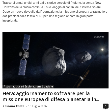
Trascorsi ormai undici anni dallo storico sorvolo di Plutone, la sonda New
Horizons della NASA continua il suo viaggio ai confini del Sistema Solare.
Dopo un nuovo risveglio dall’ibernazione, la missione si prepara a trasmettere
dati preziosi dalla fascia di Kuiper, una regione ancora in gran parte
inesplorata
Astronautica ed Esplorazione Spaziale
Hera: aggiornamento software per la
missione europea di difesa planetaria in...
Rossana Conte
-
15 Luglio 2026
0