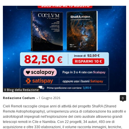
Il Blog della Redazione
Redazione Coelum
-
1 Giugno 2026
0
Cieli Remoti raccoglie cinque anni di attività del progetto ShaRA (Shared
Remote Astrophotography), un'esperienza unica di collaborazione tra astrofili e
astrofotografi impegnati nell'esplorazione del cielo australe attraverso grandi
telescopi remoti in Cile e Namibia. Con 22 progetti, 34 autori, 493 ore di
acquisizione e oltre 330 elaborazioni, il volume racconta immagini, tecniche,