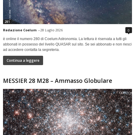
281
Redazione Coelum
-
28 Luglio 2026
0
è online il numero 280 di Coelum Astronomia. La lettura è riservata a tutti gli
abbonati in possesso del livello QUASAR sul sito. Se sei abbonato e non riesci
ad accedere contatta la segreteria.
Continua a leggere
MESSIER 28 M28 – Ammasso Globulare