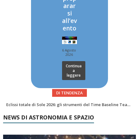
arar
si
all’ev
ento
6 Agosto
2026
Continua
a
leggere
DI TENDENZA
Abell 2255 nel radio più profondo di sempre: nuova mappa del campo magnetico di un ammasso di galassie
NEWS DI ASTRONOMIA E SPAZIO