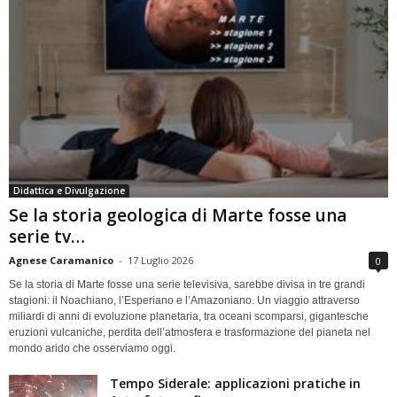
Didattica e Divulgazione
Se la storia geologica di Marte fosse una
serie tv…
Agnese Caramanico
-
17 Luglio 2026
0
Se la storia di Marte fosse una serie televisiva, sarebbe divisa in tre grandi
stagioni: il Noachiano, l’Esperiano e l’Amazoniano. Un viaggio attraverso
miliardi di anni di evoluzione planetaria, tra oceani scomparsi, gigantesche
eruzioni vulcaniche, perdita dell’atmosfera e trasformazione del pianeta nel
mondo arido che osserviamo oggi.
Tempo Siderale: applicazioni pratiche in