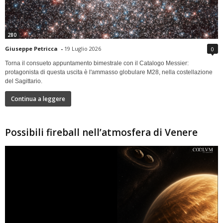
280
Giuseppe Petricca
-
19 Luglio 2026
0
Torna il consueto appuntamento bimestrale con il Catalogo Messier:
protagonista di questa uscita è l'ammasso globulare M28, nella costellazione
del Sagittario.
Continua a leggere
Possibili fireball nell’atmosfera di Venere