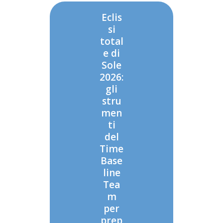
Eclis
si
total
e di
Sole
2026:
gli
stru
men
ti
del
Time
Base
line
Tea
m
per
prep