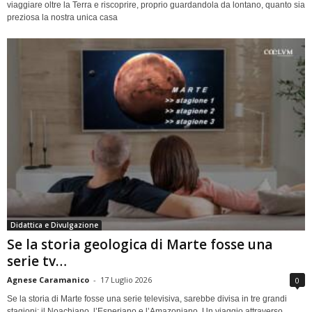
viaggiare oltre la Terra e riscoprire, proprio guardandola da lontano, quanto sia
preziosa la nostra unica casa
Didattica e Divulgazione
Se la storia geologica di Marte fosse una
serie tv…
Agnese Caramanico
-
17 Luglio 2026
0
Se la storia di Marte fosse una serie televisiva, sarebbe divisa in tre grandi
stagioni: il Noachiano, l’Esperiano e l’Amazoniano. Un viaggio attraverso