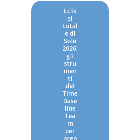
Eclis
si
total
e di
Sole
2026:
gli
stru
men
ti
del
Time
Base
line
Tea
m
per
prep