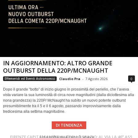
IN AGGIORNAMENTO: ALTRO GRANDE
OUTBURST DELLA 220P/MCNAUGHT
Claudio Pra
-
7 Agosto 2026
0
Effemeridi ed Eventi Astronomici
Dopo il grande “botto” di inizio giugno in prossimità del perielio, che l’aveva
vista variare la sua luminosità di circa nove magnitudini (dalla diciottesima alla
nona grandezza) la 220P/ McNaught ha subìto un nuovo potente outburst
presumibilmente tra il 5 e il 6 agosto, passando improvvisamente dalla
tredicesima alla settima magnitudine.
DI TENDENZA
Cielo del Mese di Agosto 2026
FIRENZE CAPITALE MONDIALE DELLO SPAZIO: AL VIA LA 46ª ASSEMBLEA SCIENTIFICA DEL COSPAR