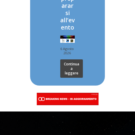
arar
si
all’ev
ento
6 Agosto
2026
Continua
a
leggere