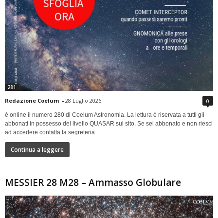
281
Redazione Coelum
-
28 Luglio 2026
0
è online il numero 280 di Coelum Astronomia. La lettura è riservata a tutti gli
abbonati in possesso del livello QUASAR sul sito. Se sei abbonato e non riesci
ad accedere contatta la segreteria.
Continua a leggere
MESSIER 28 M28 – Ammasso Globulare