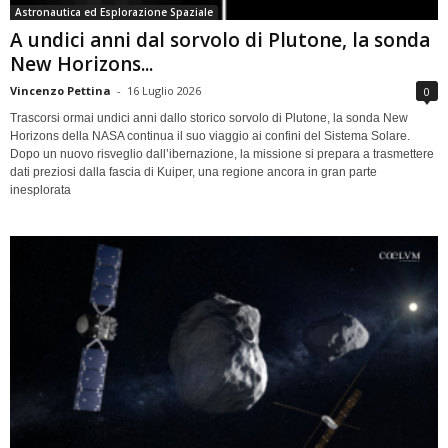
Astronautica ed Esplorazione Spaziale
A undici anni dal sorvolo di Plutone, la sonda
New Horizons...
Vincenzo Pettina
-
16 Luglio 2026
0
Trascorsi ormai undici anni dallo storico sorvolo di Plutone, la sonda New
Horizons della NASA continua il suo viaggio ai confini del Sistema Solare.
Dopo un nuovo risveglio dall’ibernazione, la missione si prepara a trasmettere
dati preziosi dalla fascia di Kuiper, una regione ancora in gran parte
inesplorata