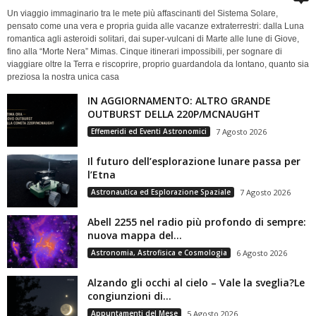
Un viaggio immaginario tra le mete più affascinanti del Sistema Solare,
pensato come una vera e propria guida alle vacanze extraterrestri: dalla Luna
romantica agli asteroidi solitari, dai super-vulcani di Marte alle lune di Giove,
fino alla “Morte Nera” Mimas. Cinque itinerari impossibili, per sognare di
viaggiare oltre la Terra e riscoprire, proprio guardandola da lontano, quanto sia
preziosa la nostra unica casa
IN AGGIORNAMENTO: ALTRO GRANDE
OUTBURST DELLA 220P/MCNAUGHT
Effemeridi ed Eventi Astronomici
7 Agosto 2026
Il futuro dell’esplorazione lunare passa per
l’Etna
Astronautica ed Esplorazione Spaziale
7 Agosto 2026
Abell 2255 nel radio più profondo di sempre:
nuova mappa del...
Astronomia, Astrofisica e Cosmologia
6 Agosto 2026
Alzando gli occhi al cielo – Vale la sveglia?Le
congiunzioni di...
Appuntamenti del Mese
5 Agosto 2026