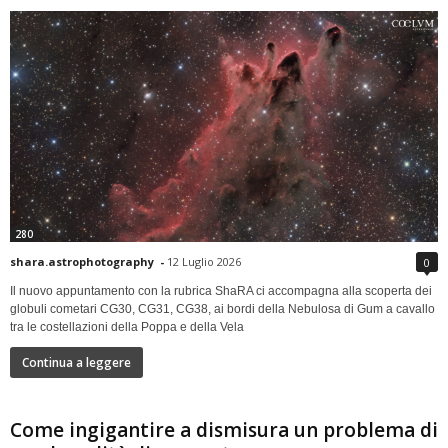
280
shara.astrophotography
-
12 Luglio 2026
0
Il nuovo appuntamento con la rubrica ShaRA ci accompagna alla scoperta dei
globuli cometari CG30, CG31, CG38, ai bordi della Nebulosa di Gum a cavallo
tra le costellazioni della Poppa e della Vela
Continua a leggere
Come ingigantire a dismisura un problema di