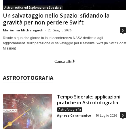
Astronautica ed Esplorazione Spaziale
Un salvataggio nello Spazio: sfidando la
gravità per non perdere Swift
Marianna Michelagnoli
-
23 Giugno 2026
0
Risale a qualche giorno fa la teleconferenza NASA dedicata agli
aggiornamenti sull'operazione di salvataggio per il satellite Swift (la Swift Boost
Mission)
Carica altri
ASTROFOTOGRAFIA
Tempo Siderale: applicazioni
pratiche in Astrofotografia
Astrofotografia
Agnese Caramanico
-
10 Luglio 2026
0