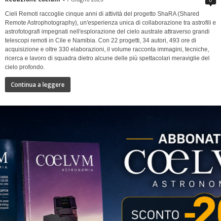
Cieli Remoti raccoglie cinque anni di attività del progetto ShaRA (Shared
Remote Astrophotography), un'esperienza unica di collaborazione tra astrofili e
astrofotografi impegnati nell'esplorazione del cielo australe attraverso grandi
telescopi remoti in Cile e Namibia. Con 22 progetti, 34 autori, 493 ore di
acquisizione e oltre 330 elaborazioni, il volume racconta immagini, tecniche,
ricerca e lavoro di squadra dietro alcune delle più spettacolari meraviglie del
cielo profondo.
Continua a leggere