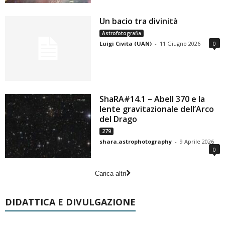
Un bacio tra divinità
Astrofotografia
Luigi Civita (UAN)
-
11 Giugno 2026
0
ShaRA#14.1 – Abell 370 e la
lente gravitazionale dell’Arco
del Drago
279
shara.astrophotography
-
9 Aprile 2026
0
Carica altri
DIDATTICA E DIVULGAZIONE