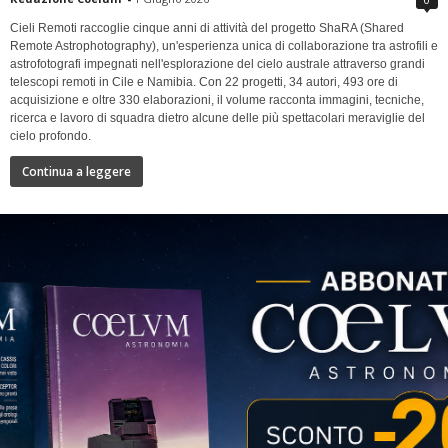
Cieli Remoti raccoglie cinque anni di attività del progetto ShaRA (Shared
Remote Astrophotography), un'esperienza unica di collaborazione tra astrofili e
astrofotografi impegnati nell'esplorazione del cielo australe attraverso grandi
telescopi remoti in Cile e Namibia. Con 22 progetti, 34 autori, 493 ore di
acquisizione e oltre 330 elaborazioni, il volume racconta immagini, tecniche,
ricerca e lavoro di squadra dietro alcune delle più spettacolari meraviglie del
cielo profondo.
Continua a leggere