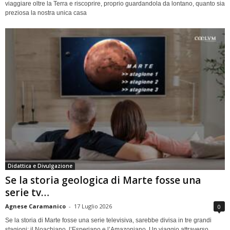
viaggiare oltre la Terra e riscoprire, proprio guardandola da lontano, quanto sia
preziosa la nostra unica casa
Didattica e Divulgazione
Se la storia geologica di Marte fosse una
serie tv…
Agnese Caramanico
-
17 Luglio 2026
0
Se la storia di Marte fosse una serie televisiva, sarebbe divisa in tre grandi
stagioni: il Noachiano, l’Esperiano e l’Amazoniano. Un viaggio attraverso