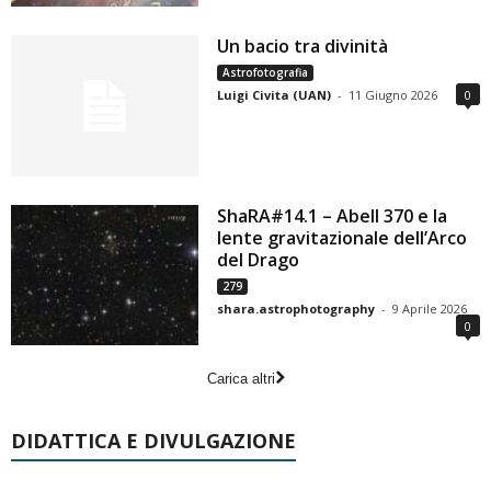
Un bacio tra divinità
Astrofotografia
Luigi Civita (UAN)
-
11 Giugno 2026
0
ShaRA#14.1 – Abell 370 e la
lente gravitazionale dell’Arco
del Drago
279
shara.astrophotography
-
9 Aprile 2026
0
Carica altri
DIDATTICA E DIVULGAZIONE