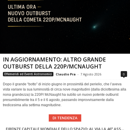
IN AGGIORNAMENTO: ALTRO GRANDE
OUTBURST DELLA 220P/MCNAUGHT
Claudio Pra
-
7 Agosto 2026
0
Effemeridi ed Eventi Astronomici
Dopo il grande “botto” di inizio giugno in prossimità del perielio, che l’aveva
vista variare la sua luminosità di circa nove magnitudini (dalla diciottesima alla
nona grandezza) la 220P/ McNaught ha subìto un nuovo potente outburst
presumibilmente tra il 5 e il 6 agosto, passando improvvisamente dalla
tredicesima alla settima magnitudine.
DI TENDENZA
SUPERNOVAE aggiornamenti del mese – Agosto 2026
Cielo del Mese di Agosto 2026