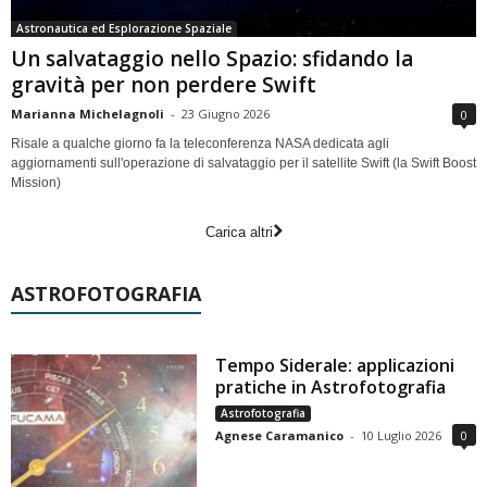
Astronautica ed Esplorazione Spaziale
Un salvataggio nello Spazio: sfidando la
gravità per non perdere Swift
Marianna Michelagnoli
-
23 Giugno 2026
0
Risale a qualche giorno fa la teleconferenza NASA dedicata agli
aggiornamenti sull'operazione di salvataggio per il satellite Swift (la Swift Boost
Mission)
Carica altri
ASTROFOTOGRAFIA
Tempo Siderale: applicazioni
pratiche in Astrofotografia
Astrofotografia
Agnese Caramanico
-
10 Luglio 2026
0