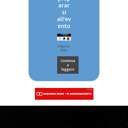
arar
si
all’ev
ento
6 Agosto
2026
Continua
a
leggere