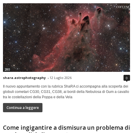
280
shara.astrophotography
-
12 Luglio 2026
0
Il nuovo appuntamento con la rubrica ShaRA ci accompagna alla scoperta dei
globuli cometari CG30, CG31, CG38, ai bordi della Nebulosa di Gum a cavallo
tra le costellazioni della Poppa e della Vela
Continua a leggere
Come ingigantire a dismisura un problema di