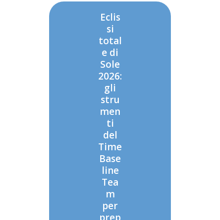
Eclis
si
total
e di
Sole
2026:
gli
stru
men
ti
del
Time
Base
line
Tea
m
per
prep