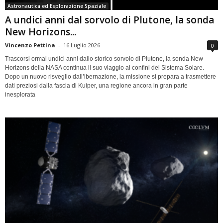
Astronautica ed Esplorazione Spaziale
A undici anni dal sorvolo di Plutone, la sonda
New Horizons...
Vincenzo Pettina
-
16 Luglio 2026
0
Trascorsi ormai undici anni dallo storico sorvolo di Plutone, la sonda New
Horizons della NASA continua il suo viaggio ai confini del Sistema Solare.
Dopo un nuovo risveglio dall’ibernazione, la missione si prepara a trasmettere
dati preziosi dalla fascia di Kuiper, una regione ancora in gran parte
inesplorata