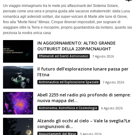
Un viaggio immaginario tra le mete più affascinanti del Sistema Solare,
pensato come una vera e propria guida alle vacanze extraterrestri: dalla Luna
romantica agli asteroidi solitari, dai super-vulcani di Marte alle lune di Giove,
fino alla “Morte Nera” Mimas. Cinque itinerari impossibili, per sognare di
viaggiare oltre la Terra e riscoprire, proprio guardandola da lontano, quanto sia
preziosa la nostra unica casa
IN AGGIORNAMENTO: ALTRO GRANDE
OUTBURST DELLA 220P/MCNAUGHT
Effemeridi ed Eventi Astronomici
7 Agosto 2026
Il futuro dell’esplorazione lunare passa per
l’Etna
Astronautica ed Esplorazione Spaziale
7 Agosto 2026
Abell 2255 nel radio più profondo di sempre:
nuova mappa del...
Astronomia, Astrofisica e Cosmologia
6 Agosto 2026
Alzando gli occhi al cielo – Vale la sveglia?Le
congiunzioni di...
Appuntamenti del Mese
5 Agosto 2026