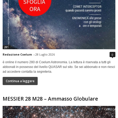
281
Redazione Coelum
-
28 Luglio 2026
0
è online il numero 280 di Coelum Astronomia. La lettura è riservata a tutti gli
abbonati in possesso del livello QUASAR sul sito. Se sei abbonato e non riesci
ad accedere contatta la segreteria.
Continua a leggere
MESSIER 28 M28 – Ammasso Globulare