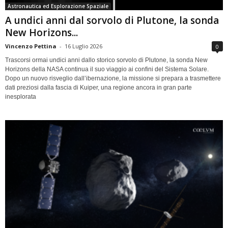
Astronautica ed Esplorazione Spaziale
A undici anni dal sorvolo di Plutone, la sonda
New Horizons...
Vincenzo Pettina
-
16 Luglio 2026
0
Trascorsi ormai undici anni dallo storico sorvolo di Plutone, la sonda New
Horizons della NASA continua il suo viaggio ai confini del Sistema Solare.
Dopo un nuovo risveglio dall’ibernazione, la missione si prepara a trasmettere
dati preziosi dalla fascia di Kuiper, una regione ancora in gran parte
inesplorata