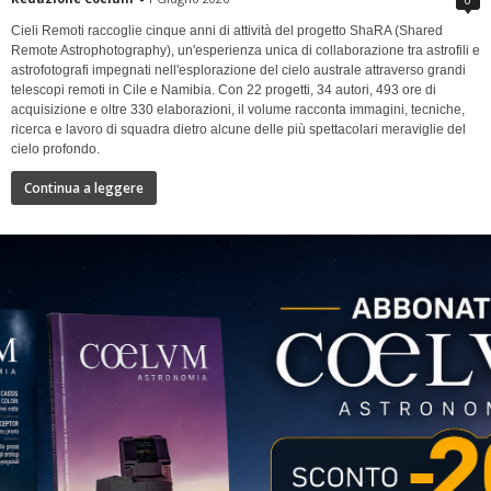
Cieli Remoti raccoglie cinque anni di attività del progetto ShaRA (Shared
Remote Astrophotography), un'esperienza unica di collaborazione tra astrofili e
astrofotografi impegnati nell'esplorazione del cielo australe attraverso grandi
telescopi remoti in Cile e Namibia. Con 22 progetti, 34 autori, 493 ore di
acquisizione e oltre 330 elaborazioni, il volume racconta immagini, tecniche,
ricerca e lavoro di squadra dietro alcune delle più spettacolari meraviglie del
cielo profondo.
Continua a leggere