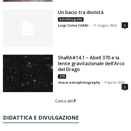
Un bacio tra divinità
Astrofotografia
Luigi Civita (UAN)
-
11 Giugno 2026
0
ShaRA#14.1 – Abell 370 e la
lente gravitazionale dell’Arco
del Drago
279
shara.astrophotography
-
9 Aprile 2026
0
Carica altri
DIDATTICA E DIVULGAZIONE