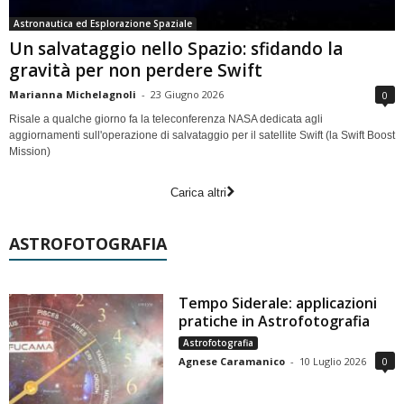
Astronautica ed Esplorazione Spaziale
Un salvataggio nello Spazio: sfidando la
gravità per non perdere Swift
Marianna Michelagnoli
-
23 Giugno 2026
0
Risale a qualche giorno fa la teleconferenza NASA dedicata agli
aggiornamenti sull'operazione di salvataggio per il satellite Swift (la Swift Boost
Mission)
Carica altri
ASTROFOTOGRAFIA
Tempo Siderale: applicazioni
pratiche in Astrofotografia
Astrofotografia
Agnese Caramanico
-
10 Luglio 2026
0