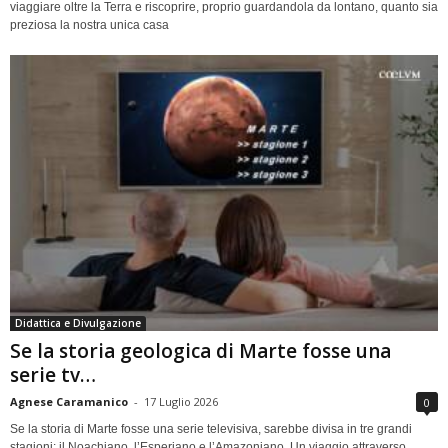
viaggiare oltre la Terra e riscoprire, proprio guardandola da lontano, quanto sia
preziosa la nostra unica casa
Didattica e Divulgazione
Se la storia geologica di Marte fosse una
serie tv…
Agnese Caramanico
-
17 Luglio 2026
0
Se la storia di Marte fosse una serie televisiva, sarebbe divisa in tre grandi
stagioni: il Noachiano, l’Esperiano e l’Amazoniano. Un viaggio attraverso