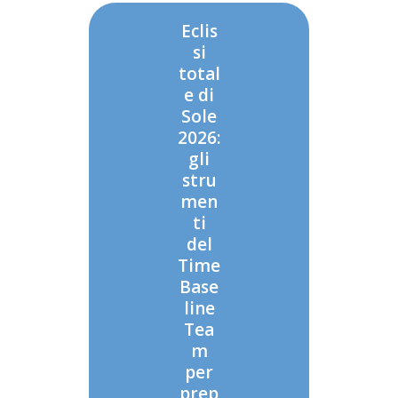
Eclis
si
total
e di
Sole
2026:
gli
stru
men
ti
del
Time
Base
line
Tea
m
per
prep