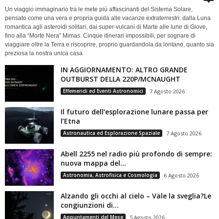
Un viaggio immaginario tra le mete più affascinanti del Sistema Solare,
pensato come una vera e propria guida alle vacanze extraterrestri: dalla Luna
romantica agli asteroidi solitari, dai super-vulcani di Marte alle lune di Giove,
fino alla “Morte Nera” Mimas. Cinque itinerari impossibili, per sognare di
viaggiare oltre la Terra e riscoprire, proprio guardandola da lontano, quanto sia
preziosa la nostra unica casa
IN AGGIORNAMENTO: ALTRO GRANDE
OUTBURST DELLA 220P/MCNAUGHT
Effemeridi ed Eventi Astronomici
7 Agosto 2026
Il futuro dell’esplorazione lunare passa per
l’Etna
Astronautica ed Esplorazione Spaziale
7 Agosto 2026
Abell 2255 nel radio più profondo di sempre:
nuova mappa del...
Astronomia, Astrofisica e Cosmologia
6 Agosto 2026
Alzando gli occhi al cielo – Vale la sveglia?Le
congiunzioni di...
Appuntamenti del Mese
5 Agosto 2026