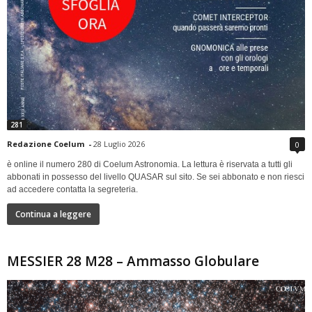
281
Redazione Coelum
-
28 Luglio 2026
0
è online il numero 280 di Coelum Astronomia. La lettura è riservata a tutti gli
abbonati in possesso del livello QUASAR sul sito. Se sei abbonato e non riesci
ad accedere contatta la segreteria.
Continua a leggere
MESSIER 28 M28 – Ammasso Globulare