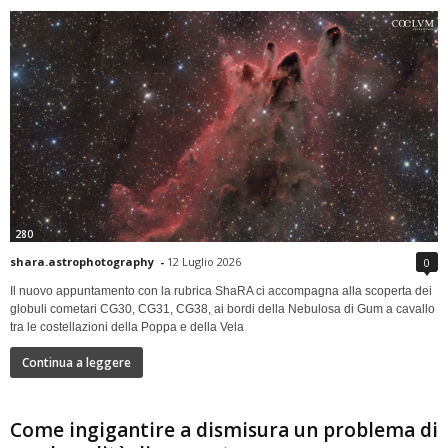
280
shara.astrophotography
-
12 Luglio 2026
0
Il nuovo appuntamento con la rubrica ShaRA ci accompagna alla scoperta dei
globuli cometari CG30, CG31, CG38, ai bordi della Nebulosa di Gum a cavallo
tra le costellazioni della Poppa e della Vela
Continua a leggere
Come ingigantire a dismisura un problema di