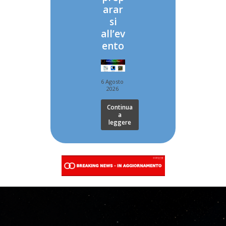
arar
si
all’ev
ento
6 Agosto
2026
Continua
a
leggere