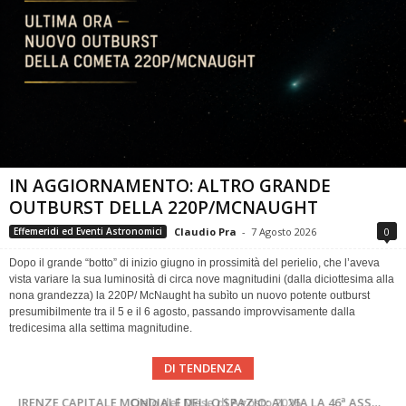
IN AGGIORNAMENTO: ALTRO GRANDE
OUTBURST DELLA 220P/MCNAUGHT
Claudio Pra
-
7 Agosto 2026
0
Effemeridi ed Eventi Astronomici
Dopo il grande “botto” di inizio giugno in prossimità del perielio, che l’aveva
vista variare la sua luminosità di circa nove magnitudini (dalla diciottesima alla
nona grandezza) la 220P/ McNaught ha subìto un nuovo potente outburst
presumibilmente tra il 5 e il 6 agosto, passando improvvisamente dalla
tredicesima alla settima magnitudine.
DI TENDENZA
SUPERNOVAE aggiornamenti del mese – Agosto 2026
Cielo del Mese di Agosto 2026