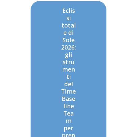
Eclis
si
total
e di
Sole
2026:
gli
stru
men
ti
del
Time
Base
line
Tea
m
per
prep