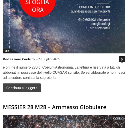
281
Redazione Coelum
-
28 Luglio 2026
0
è online il numero 280 di Coelum Astronomia. La lettura è riservata a tutti gli
abbonati in possesso del livello QUASAR sul sito. Se sei abbonato e non riesci
ad accedere contatta la segreteria.
Continua a leggere
MESSIER 28 M28 – Ammasso Globulare