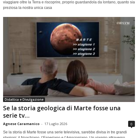
viaggiare oltre la Terra e riscoprire, proprio guardandola da lontano, quanto sia
preziosa la nostra unica casa
Didattica e Divulgazione
Se la storia geologica di Marte fosse una
serie tv…
Agnese Caramanico
-
17 Luglio 2026
0
Se la storia di Marte fosse una serie televisiva, sarebbe divisa in tre grandi
stagioni: il Noachiano, l’Esperiano e l’Amazoniano. Un viaggio attraverso