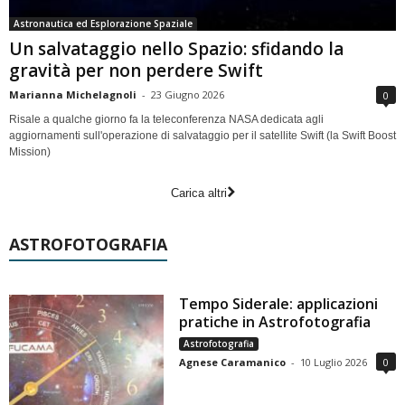
Astronautica ed Esplorazione Spaziale
Un salvataggio nello Spazio: sfidando la
gravità per non perdere Swift
Marianna Michelagnoli
-
23 Giugno 2026
0
Risale a qualche giorno fa la teleconferenza NASA dedicata agli
aggiornamenti sull'operazione di salvataggio per il satellite Swift (la Swift Boost
Mission)
Carica altri
ASTROFOTOGRAFIA
Tempo Siderale: applicazioni
pratiche in Astrofotografia
Astrofotografia
Agnese Caramanico
-
10 Luglio 2026
0