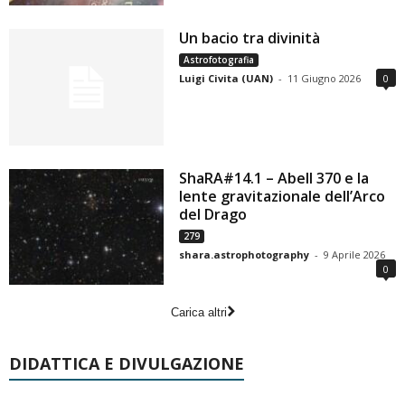
Un bacio tra divinità
Astrofotografia
Luigi Civita (UAN)
-
11 Giugno 2026
0
ShaRA#14.1 – Abell 370 e la
lente gravitazionale dell’Arco
del Drago
279
shara.astrophotography
-
9 Aprile 2026
0
Carica altri
DIDATTICA E DIVULGAZIONE