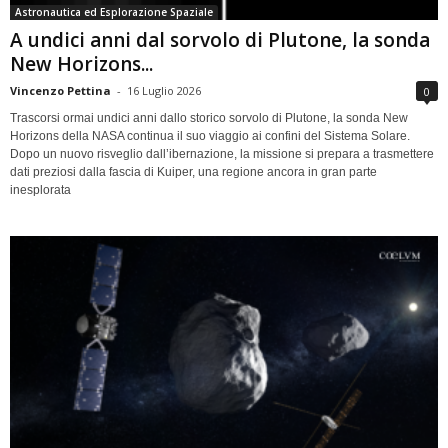
Astronautica ed Esplorazione Spaziale
A undici anni dal sorvolo di Plutone, la sonda
New Horizons...
Vincenzo Pettina
-
16 Luglio 2026
0
Trascorsi ormai undici anni dallo storico sorvolo di Plutone, la sonda New
Horizons della NASA continua il suo viaggio ai confini del Sistema Solare.
Dopo un nuovo risveglio dall’ibernazione, la missione si prepara a trasmettere
dati preziosi dalla fascia di Kuiper, una regione ancora in gran parte
inesplorata