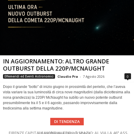
IN AGGIORNAMENTO: ALTRO GRANDE
OUTBURST DELLA 220P/MCNAUGHT
Claudio Pra
-
7 Agosto 2026
0
Effemeridi ed Eventi Astronomici
Dopo il grande “botto” di inizio giugno in prossimità del perielio, che l’aveva
vista variare la sua luminosità di circa nove magnitudini (dalla diciottesima alla
nona grandezza) la 220P/ McNaught ha subìto un nuovo potente outburst
presumibilmente tra il 5 e il 6 agosto, passando improvvisamente dalla
tredicesima alla settima magnitudine.
DI TENDENZA
Cielo del Mese di Agosto 2026
FIRENZE CAPITALE MONDIALE DELLO SPAZIO: AL VIA LA 46ª ASSEMBLEA SCIENTIFICA DEL COSPAR