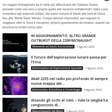
Un viaggio immaginario tra le mete più affascinanti del Sistema Solare,
pensato come una vera e propria guida alle vacanze extraterrestri: dalla Luna
romantica agli asteroidi solitari, dai super-vulcani di Marte alle lune di Giove,
fino alla “Morte Nera” Mimas. Cinque itinerari impossibili, per sognare di
viaggiare oltre la Terra e riscoprire, proprio guardandola da lontano, quanto sia
preziosa la nostra unica casa
IN AGGIORNAMENTO: ALTRO GRANDE
OUTBURST DELLA 220P/MCNAUGHT
Effemeridi ed Eventi Astronomici
7 Agosto 2026
Il futuro dell’esplorazione lunare passa per
l’Etna
Astronautica ed Esplorazione Spaziale
7 Agosto 2026
Abell 2255 nel radio più profondo di sempre:
nuova mappa del...
Astronomia, Astrofisica e Cosmologia
6 Agosto 2026
Alzando gli occhi al cielo – Vale la sveglia?Le
congiunzioni di...
Appuntamenti del Mese
5 Agosto 2026