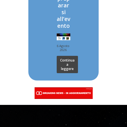
arar
si
all’ev
ento
6 Agosto
2026
Continua
a
leggere