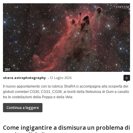
280
shara.astrophotography
-
12 Luglio 2026
0
Il nuovo appuntamento con la rubrica ShaRA ci accompagna alla scoperta dei
globuli cometari CG30, CG31, CG38, ai bordi della Nebulosa di Gum a cavallo
tra le costellazioni della Poppa e della Vela
Continua a leggere
Come ingigantire a dismisura un problema di