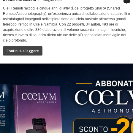
Cieli Remoti raccoglie cinque anni di attività del progetto ShaRA (Shared
Remote Astrophotography), un'esperienza unica di collaborazione tra astrofili e
astrofotografi impegnati nell'esplorazione del cielo australe attraverso grandi
telescopi remoti in Cile e Namibia. Con 22 progetti, 34 autori, 493 ore di
acquisizione e oltre 330 elaborazioni, il volume racconta immagini, tecniche,
ricerca e lavoro di squadra dietro alcune delle più spettacolari meraviglie del
cielo profondo.
Continua a leggere