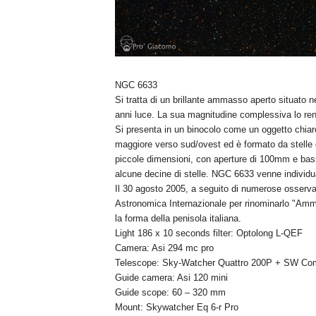
NGC 6633
Si tratta di un brillante ammasso aperto situato ne
anni luce. La sua magnitudine complessiva lo ren
Si presenta in un binocolo come un oggetto chiar
maggiore verso sud/ovest ed è formato da stelle di
piccole dimensioni, con aperture di 100mm e bass
alcune decine di stelle. NGC 6633 venne individu
Il 30 agosto 2005, a seguito di numerose osservaz
Astronomica Internazionale per rinominarlo "Ammas
la forma della penisola italiana.
Light 186 x 10 seconds filter: Optolong L-QEF
Camera: Asi 294 mc pro
Telescope: Sky-Watcher Quattro 200P + SW Com
Guide camera: Asi 120 mini
Guide scope: 60 – 320 mm
Mount: Skywatcher Eq 6-r Pro