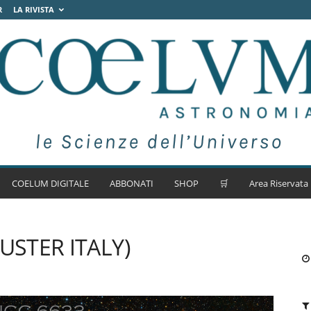
R
LA RIVISTA
COELUM DIGITALE
ABBONATI
SHOP
🛒
Area Riservata
USTER ITALY)