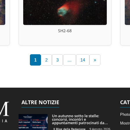
SH2-68
1
2
3
…
14
»
ALTRE NOTIZIE
CAT
Photo
Un autunno sotto le stelle:
concorsi, incontri e
appuntamenti patrocinati da...
Mostr
Il Blog della Redazione
9 Agosto 2026