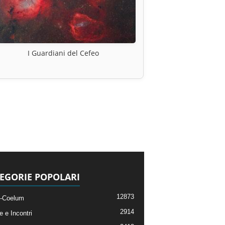
I Guardiani del Cefeo
EGORIE POPOLARI
12873
-Coelum
2914
e e Incontri