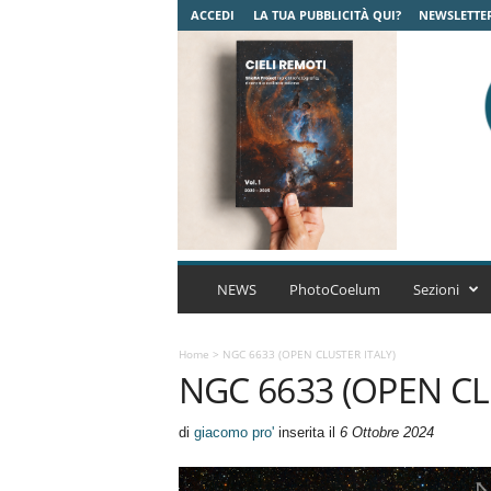
ACCEDI
LA TUA PUBBLICITÀ QUI?
NEWSLETTE
C
o
NEWS
PhotoCoelum
Sezioni
e
l
u
Home
>
NGC 6633 (OPEN CLUSTER ITALY)
NGC 6633 (OPEN CL
m
A
s
di
giacomo pro'
inserita il
6 Ottobre 2024
t
r
o