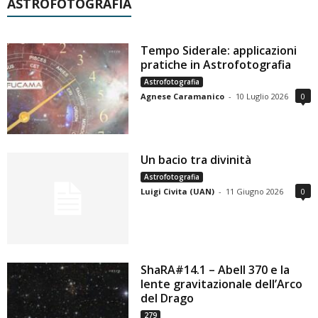
ASTROFOTOGRAFIA
Tempo Siderale: applicazioni
pratiche in Astrofotografia
Astrofotografia
Agnese Caramanico
-
10 Luglio 2026
0
Un bacio tra divinità
Astrofotografia
Luigi Civita (UAN)
-
11 Giugno 2026
0
ShaRA#14.1 – Abell 370 e la
lente gravitazionale dell’Arco
del Drago
279