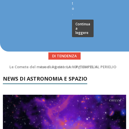
t
o
.
Continua
a
leggere
DI TENDENZA
Asteroidi del mese Agosto 2026
NEWS DI ASTRONOMIA E SPAZIO