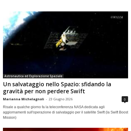
Astronautica ed Esplorazione Spaziale
Un salvataggio nello Spazio: sfidando la
gravità per non perdere Swift
Marianna Michelagnoli
-
23 Giugno 2026
0
Risale a qualche giorno fa la teleconferenza NASA dedicata agli
aggiornamenti sull'operazione di salvataggio per il satellite Swift (la Swift Boost
Mission)