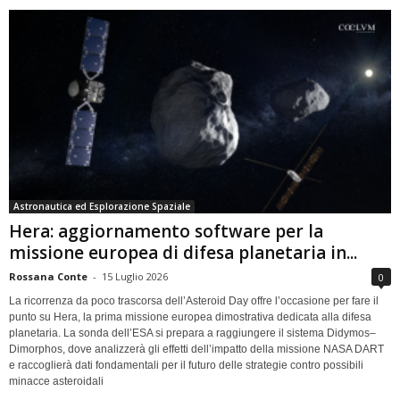
Astronautica ed Esplorazione Spaziale
Hera: aggiornamento software per la
missione europea di difesa planetaria in...
Rossana Conte
-
15 Luglio 2026
0
La ricorrenza da poco trascorsa dell’Asteroid Day offre l’occasione per fare il
punto su Hera, la prima missione europea dimostrativa dedicata alla difesa
planetaria. La sonda dell’ESA si prepara a raggiungere il sistema Didymos–
Dimorphos, dove analizzerà gli effetti dell’impatto della missione NASA DART
e raccoglierà dati fondamentali per il futuro delle strategie contro possibili
minacce asteroidali