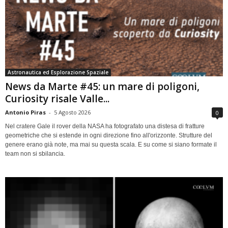
Astronautica ed Esplorazione Spaziale
News da Marte #45: un mare di poligoni,
Curiosity risale Valle...
Antonio Piras
-
5 Agosto 2026
0
Nel cratere Gale il rover della NASA ha fotografato una distesa di fratture
geometriche che si estende in ogni direzione fino all'orizzonte. Strutture del
genere erano già note, ma mai su questa scala. E su come si siano formate il
team non si sbilancia.