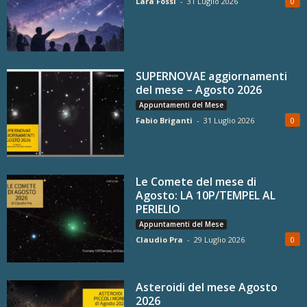
Lara Fossi
-
31 Luglio 2026
0
SUPERNOVAE aggiornamenti
del mese – Agosto 2026
Appuntamenti del Mese
Fabio Briganti
-
31 Luglio 2026
0
Le Comete del mese di
Agosto: LA 10P/TEMPEL AL
PERIELIO
Appuntamenti del Mese
Claudio Pra
-
29 Luglio 2026
0
Asteroidi del mese Agosto
2026