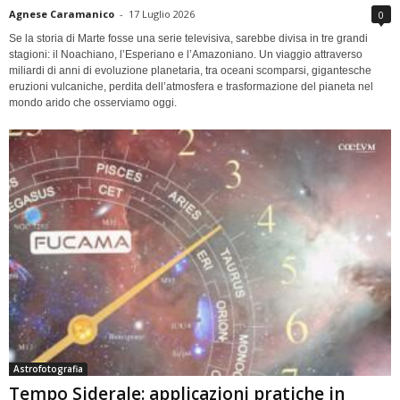
Agnese Caramanico
-
17 Luglio 2026
0
Se la storia di Marte fosse una serie televisiva, sarebbe divisa in tre grandi
stagioni: il Noachiano, l’Esperiano e l’Amazoniano. Un viaggio attraverso
miliardi di anni di evoluzione planetaria, tra oceani scomparsi, gigantesche
eruzioni vulcaniche, perdita dell’atmosfera e trasformazione del pianeta nel
mondo arido che osserviamo oggi.
Astrofotografia
Tempo Siderale: applicazioni pratiche in