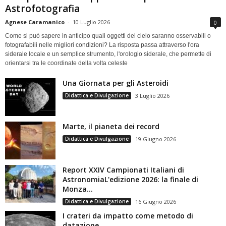
Astrofotografia
Agnese Caramanico
-
10 Luglio 2026
0
Come si può sapere in anticipo quali oggetti del cielo saranno osservabili o
fotografabili nelle migliori condizioni? La risposta passa attraverso l'ora
siderale locale e un semplice strumento, l'orologio siderale, che permette di
orientarsi tra le coordinate della volta celeste
Una Giornata per gli Asteroidi
Didattica e Divulgazione
3 Luglio 2026
Marte, il pianeta dei record
Didattica e Divulgazione
19 Giugno 2026
Report XXIV Campionati Italiani di
AstronomiaL'edizione 2026: la finale di
Monza...
Didattica e Divulgazione
16 Giugno 2026
I crateri da impatto come metodo di
datazione