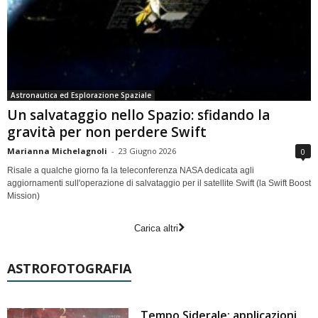
Astronautica ed Esplorazione Spaziale
Un salvataggio nello Spazio: sfidando la
gravità per non perdere Swift
Marianna Michelagnoli
-
23 Giugno 2026
0
Risale a qualche giorno fa la teleconferenza NASA dedicata agli
aggiornamenti sull'operazione di salvataggio per il satellite Swift (la Swift Boost
Mission)
Carica altri
ASTROFOTOGRAFIA
Tempo Siderale: applicazioni