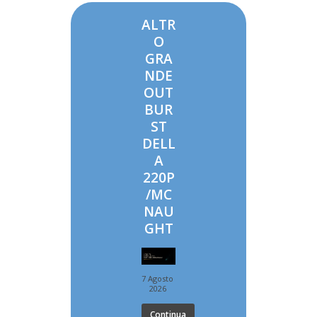
ALTR
O
GRA
NDE
OUT
BUR
ST
DELL
A
220P
/MC
NAU
GHT
7 Agosto
2026
Continua