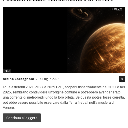
280
Albino Carbognani
-
14 Luglio 2026
0
I due asteroidi 2021 PH27 e 2025 GN1, scoperti rispettivamente nel 2021 e nel
2025, sembrano condividere un'origine comune e potrebbero aver generato
una corrente di meteoroidi lungo la loro orbita. Se questa ipotesi fosse corretta,
potrebbe essere possibile osservare dalla Terra fireball nell'atmosfera di
Venere.
Continua a leggere