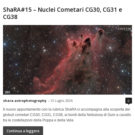
ShaRA#15 – Nuclei Cometari CG30, CG31 e
CG38
280
shara.astrophotography
-
12 Luglio 2026
0
Il nuovo appuntamento con la rubrica ShaRA ci accompagna alla scoperta dei
globuli cometari CG30, CG31, CG38, ai bordi della Nebulosa di Gum a cavallo
tra le costellazioni della Poppa e della Vela
Continua a leggere