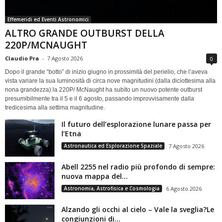
Effemeridi ed Eventi Astronomici
ALTRO GRANDE OUTBURST DELLA
220P/MCNAUGHT
Claudio Pra
-
7 Agosto 2026
0
Dopo il grande “botto” di inizio giugno in prossimità del perielio, che l’aveva
vista variare la sua luminosità di circa nove magnitudini (dalla diciottesima alla
nona grandezza) la 220P/ McNaught ha subìto un nuovo potente outburst
presumibilmente tra il 5 e il 6 agosto, passando improvvisamente dalla
tredicesima alla settima magnitudine.
Il futuro dell’esplorazione lunare passa per
l’Etna
Astronautica ed Esplorazione Spaziale
7 Agosto 2026
Abell 2255 nel radio più profondo di sempre:
nuova mappa del...
Astronomia, Astrofisica e Cosmologia
6 Agosto 2026
Alzando gli occhi al cielo – Vale la sveglia?Le
congiunzioni di...