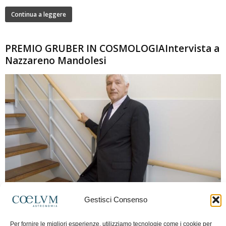
Continua a leggere
PREMIO GRUBER IN COSMOLOGIAIntervista a
Nazzareno Mandolesi
280
Gestisci Consenso
Frida Paolella
-
16 Giugno 2026
0
Intervista al professor Nazzareno Mandolesi, tra i protagonisti della cosmologia
Per fornire le migliori esperienze, utilizziamo tecnologie come i cookie per
spaziale europea e della missione Planck. Il dialogo ripercorre i principali