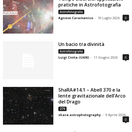
pratiche in Astrofotografia
Astrofotografia
Agnese Caramanico
-
10 Luglio 2026
0
Un bacio tra divinità
Astrofotografia
Luigi Civita (UAN)
-
11 Giugno 2026
0
ShaRA#14.1 – Abell 370 e la
lente gravitazionale dell’Arco
del Drago
279
shara.astrophotography
-
9 Aprile 2026
0