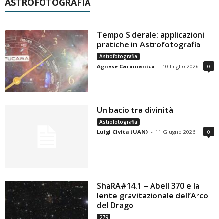
ASTROFOTOGRAFIA
Tempo Siderale: applicazioni
pratiche in Astrofotografia
Astrofotografia
Agnese Caramanico
-
10 Luglio 2026
0
Un bacio tra divinità
Astrofotografia
Luigi Civita (UAN)
-
11 Giugno 2026
0
ShaRA#14.1 – Abell 370 e la
lente gravitazionale dell’Arco
del Drago
279