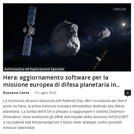
Astronautica ed Esplorazione Spaziale
Hera: aggiornamento software per la
missione europea di difesa planetaria in...
Rossana Conte
-
15 Luglio 2026
0
La ricorrenza da poco trascorsa dell’Asteroid Day offre l’occasione per fare il
punto su Hera, la prima missione europea dimostrativa dedicata alla difesa
planetaria. La sonda dell’ESA si prepara a raggiungere il sistema Didymos–
Dimorphos, dove analizzerà gli effetti dell’impatto della missione NASA DART
e raccoglierà dati fondamentali per il futuro delle strategie contro possibili
minacce asteroidali