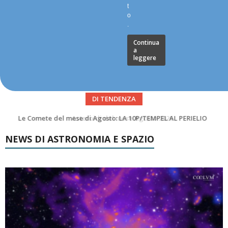
t
o
.
Continua
a
leggere
DI TENDENZA
Asteroidi del mese Agosto 2026
NEWS DI ASTRONOMIA E SPAZIO