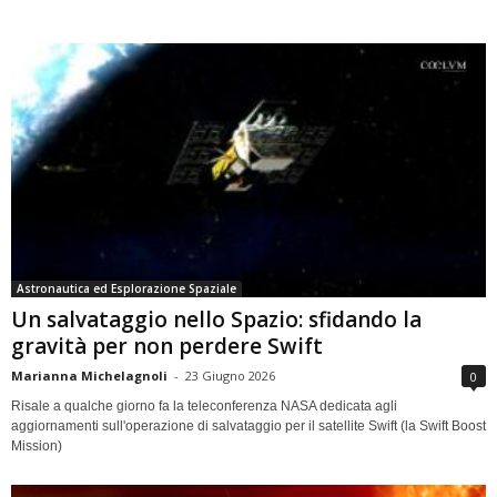
Astronautica ed Esplorazione Spaziale
Un salvataggio nello Spazio: sfidando la
gravità per non perdere Swift
Marianna Michelagnoli
-
23 Giugno 2026
0
Risale a qualche giorno fa la teleconferenza NASA dedicata agli
aggiornamenti sull'operazione di salvataggio per il satellite Swift (la Swift Boost
Mission)