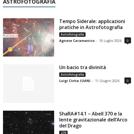
ASTROFOTOGRAFIA
Tempo Siderale: applicazioni
pratiche in Astrofotografia
Astrofotografia
Agnese Caramanico
-
10 Luglio 2026
0
Un bacio tra divinità
Astrofotografia
Luigi Civita (UAN)
-
11 Giugno 2026
0
ShaRA#14.1 – Abell 370 e la
lente gravitazionale dell’Arco
del Drago
279