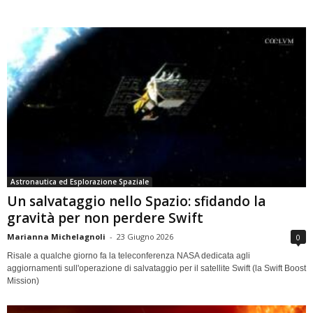
Astronautica ed Esplorazione Spaziale
Un salvataggio nello Spazio: sfidando la
gravità per non perdere Swift
Marianna Michelagnoli
-
23 Giugno 2026
0
Risale a qualche giorno fa la teleconferenza NASA dedicata agli
aggiornamenti sull'operazione di salvataggio per il satellite Swift (la Swift Boost
Mission)