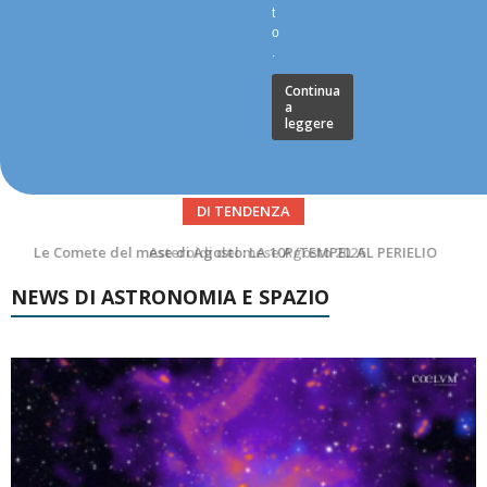
t
o
.
Continua
a
leggere
DI TENDENZA
Asteroidi del mese Agosto 2026
NEWS DI ASTRONOMIA E SPAZIO