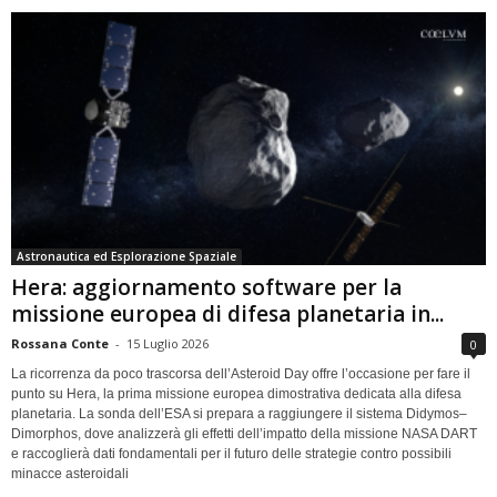
Astronautica ed Esplorazione Spaziale
Hera: aggiornamento software per la
missione europea di difesa planetaria in...
Rossana Conte
-
15 Luglio 2026
0
La ricorrenza da poco trascorsa dell’Asteroid Day offre l’occasione per fare il
punto su Hera, la prima missione europea dimostrativa dedicata alla difesa
planetaria. La sonda dell’ESA si prepara a raggiungere il sistema Didymos–
Dimorphos, dove analizzerà gli effetti dell’impatto della missione NASA DART
e raccoglierà dati fondamentali per il futuro delle strategie contro possibili
minacce asteroidali