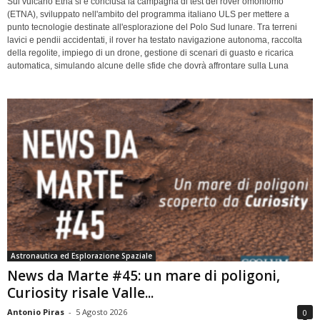
Sul vulcano Etna si è conclusa la campagna di test del rover omoniomo
(ETNA), sviluppato nell'ambito del programma italiano ULS per mettere a
punto tecnologie destinate all'esplorazione del Polo Sud lunare. Tra terreni
lavici e pendii accidentati, il rover ha testato navigazione autonoma, raccolta
della regolite, impiego di un drone, gestione di scenari di guasto e ricarica
automatica, simulando alcune delle sfide che dovrà affrontare sulla Luna
Astronautica ed Esplorazione Spaziale
News da Marte #45: un mare di poligoni,
Curiosity risale Valle...
Antonio Piras
-
5 Agosto 2026
0