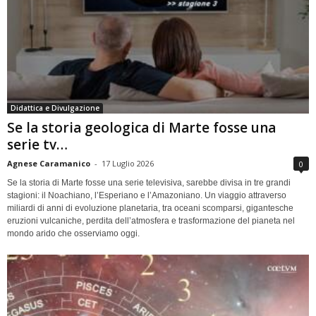
Didattica e Divulgazione
Se la storia geologica di Marte fosse una
serie tv…
Agnese Caramanico
-
17 Luglio 2026
0
Se la storia di Marte fosse una serie televisiva, sarebbe divisa in tre grandi
stagioni: il Noachiano, l’Esperiano e l’Amazoniano. Un viaggio attraverso
miliardi di anni di evoluzione planetaria, tra oceani scomparsi, gigantesche
eruzioni vulcaniche, perdita dell’atmosfera e trasformazione del pianeta nel
mondo arido che osserviamo oggi.