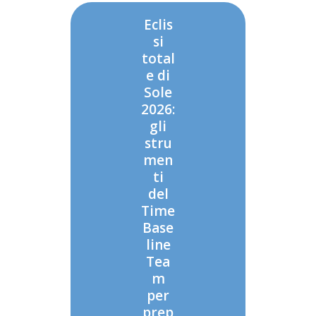
Eclis
si
total
e di
Sole
2026:
gli
stru
men
ti
del
Time
Base
line
Tea
m
per
prep