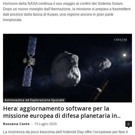
Horizons della NASA continua il suo viaggio ai confini del Sistema Solare.
Dopo un nuovo risveglio dall’ibernazione, la missione si prepara a trasmettere
dati preziosi dalla fascia di Kuiper, una regione ancora in gran parte
inesplorata
Astronautica ed Esplorazione Spaziale
Hera: aggiornamento software per la
missione europea di difesa planetaria in...
Rossana Conte
-
15 Luglio 2026
0
La ricorrenza da poco trascorsa dell’Asteroid Day offre l’occasione per fare il