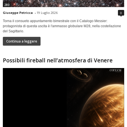
280
Giuseppe Petricca
-
19 Luglio 2026
0
Torna il consueto appuntamento bimestrale con il Catalogo Messier:
protagonista di questa uscita è l'ammasso globulare M28, nella costellazione
del Sagittario.
Continua a leggere
Possibili fireball nell’atmosfera di Venere