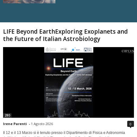
Carica altri
LIFE Beyond EarthExploring Exoplanets and
the Future of Italian Astrobiology
280
Irene Parenti
-
1 Agosto 2026
0
Il 12 e il 13 Marzo si è tenuto presso il Dipartimento di Fisica e Astronomia