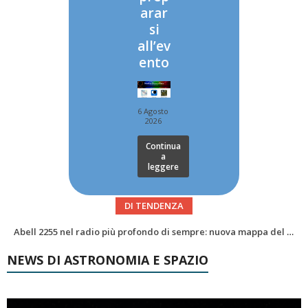
arar
si
all’ev
ento
6 Agosto
2026
Continua
a
leggere
DI TENDENZA
Alzando gli occhi al cielo – Vale la sveglia?Le congiunzioni di agosto 2026
NEWS DI ASTRONOMIA E SPAZIO