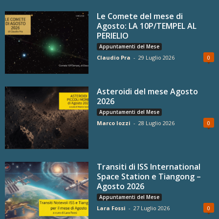
Le Comete del mese di
Agosto: LA 10P/TEMPEL AL
PERIELIO
Appuntamenti del Mese
Claudio Pra
-
29 Luglio 2026
0
Asteroidi del mese Agosto
2026
Appuntamenti del Mese
Marco Iozzi
-
28 Luglio 2026
0
Transiti di ISS International
Space Station e Tiangong –
Agosto 2026
Appuntamenti del Mese
Lara Fossi
-
27 Luglio 2026
0