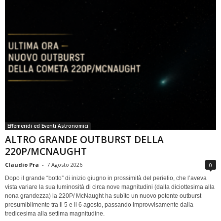
Effemeridi ed Eventi Astronomici
ALTRO GRANDE OUTBURST DELLA
220P/MCNAUGHT
Claudio Pra
-
7 Agosto 2026
0
Dopo il grande “botto” di inizio giugno in prossimità del perielio, che l’aveva
vista variare la sua luminosità di circa nove magnitudini (dalla diciottesima alla
nona grandezza) la 220P/ McNaught ha subìto un nuovo potente outburst
presumibilmente tra il 5 e il 6 agosto, passando improvvisamente dalla
tredicesima alla settima magnitudine.