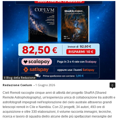
Il Blog della Redazione
Redazione Coelum
-
1 Giugno 2026
0
Cieli Remoti raccoglie cinque anni di attività del progetto ShaRA (Shared
Remote Astrophotography), un'esperienza unica di collaborazione tra astrofili e
astrofotografi impegnati nell'esplorazione del cielo australe attraverso grandi
telescopi remoti in Cile e Namibia. Con 22 progetti, 34 autori, 493 ore di
acquisizione e oltre 330 elaborazioni, il volume racconta immagini, tecniche,
ricerca e lavoro di squadra dietro alcune delle più spettacolari meraviglie del