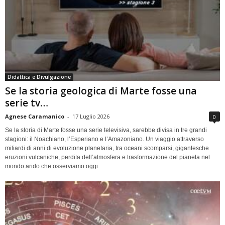
Didattica e Divulgazione
Se la storia geologica di Marte fosse una
serie tv…
Agnese Caramanico
-
17 Luglio 2026
0
Se la storia di Marte fosse una serie televisiva, sarebbe divisa in tre grandi
stagioni: il Noachiano, l’Esperiano e l’Amazoniano. Un viaggio attraverso
miliardi di anni di evoluzione planetaria, tra oceani scomparsi, gigantesche
eruzioni vulcaniche, perdita dell’atmosfera e trasformazione del pianeta nel
mondo arido che osserviamo oggi.