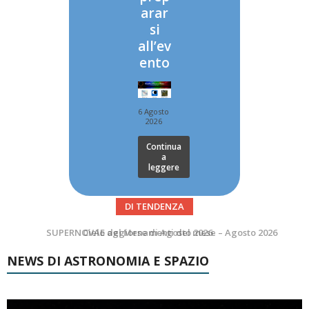
arar
si
all’ev
ento
6 Agosto
2026
Continua
a
leggere
DI TENDENZA
SUPERNOVAE aggiornamenti del mese – Agosto 2026
Le Comete del mese di Agosto: LA 10P/TEMPEL AL PERIELIO
NEWS DI ASTRONOMIA E SPAZIO