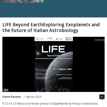
Carica altri
LIFE Beyond EarthExploring Exoplanets and
the Future of Italian Astrobiology
280
Irene Parenti
-
1 Agosto 2026
0
Il 12 e il 13 Marzo si è tenuto presso il Dipartimento di Fisica e Astronomia