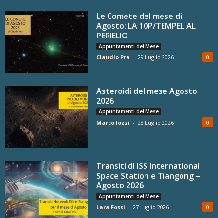
Le Comete del mese di
Agosto: LA 10P/TEMPEL AL
PERIELIO
Appuntamenti del Mese
Claudio Pra
-
29 Luglio 2026
0
Asteroidi del mese Agosto
2026
Appuntamenti del Mese
Marco Iozzi
-
28 Luglio 2026
0
Transiti di ISS International
Space Station e Tiangong –
Agosto 2026
Appuntamenti del Mese
Lara Fossi
-
27 Luglio 2026
0