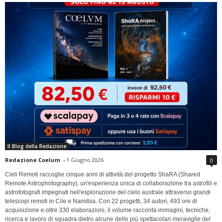
Il Blog della Redazione
Redazione Coelum
-
1 Giugno 2026
0
Cieli Remoti raccoglie cinque anni di attività del progetto ShaRA (Shared
Remote Astrophotography), un'esperienza unica di collaborazione tra astrofili e
astrofotografi impegnati nell'esplorazione del cielo australe attraverso grandi
telescopi remoti in Cile e Namibia. Con 22 progetti, 34 autori, 493 ore di
acquisizione e oltre 330 elaborazioni, il volume racconta immagini, tecniche,
ricerca e lavoro di squadra dietro alcune delle più spettacolari meraviglie del