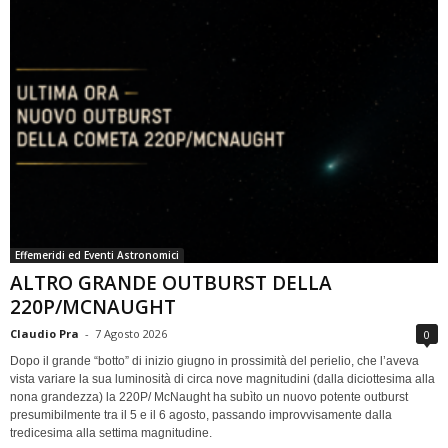
Effemeridi ed Eventi Astronomici
ALTRO GRANDE OUTBURST DELLA
220P/MCNAUGHT
Claudio Pra
-
7 Agosto 2026
0
Dopo il grande “botto” di inizio giugno in prossimità del perielio, che l’aveva
vista variare la sua luminosità di circa nove magnitudini (dalla diciottesima alla
nona grandezza) la 220P/ McNaught ha subìto un nuovo potente outburst
presumibilmente tra il 5 e il 6 agosto, passando improvvisamente dalla
tredicesima alla settima magnitudine.