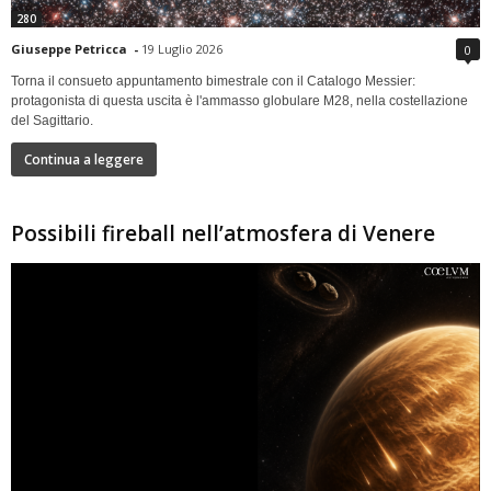
280
Giuseppe Petricca
-
19 Luglio 2026
0
Torna il consueto appuntamento bimestrale con il Catalogo Messier:
protagonista di questa uscita è l'ammasso globulare M28, nella costellazione
del Sagittario.
Continua a leggere
Possibili fireball nell’atmosfera di Venere