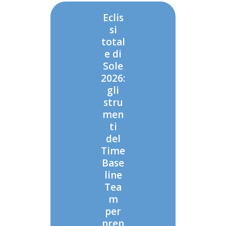
Eclis
si
total
e di
Sole
2026:
gli
stru
men
ti
del
Time
Base
line
Tea
m
per
prep