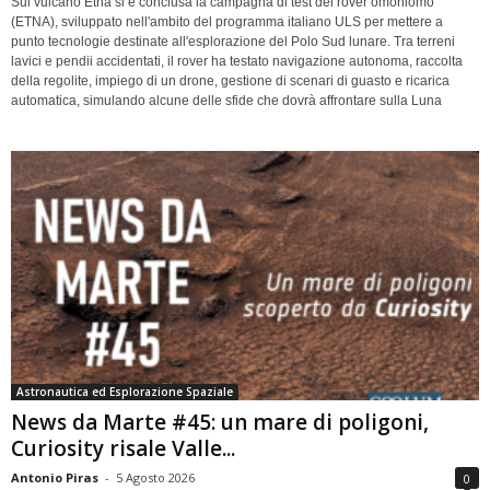
Sul vulcano Etna si è conclusa la campagna di test del rover omoniomo
(ETNA), sviluppato nell'ambito del programma italiano ULS per mettere a
punto tecnologie destinate all'esplorazione del Polo Sud lunare. Tra terreni
lavici e pendii accidentati, il rover ha testato navigazione autonoma, raccolta
della regolite, impiego di un drone, gestione di scenari di guasto e ricarica
automatica, simulando alcune delle sfide che dovrà affrontare sulla Luna
Astronautica ed Esplorazione Spaziale
News da Marte #45: un mare di poligoni,
Curiosity risale Valle...
Antonio Piras
-
5 Agosto 2026
0