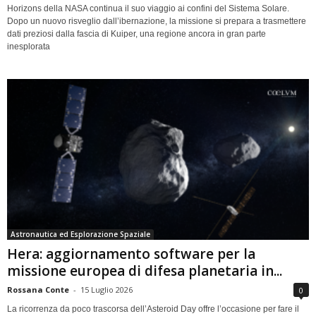
Horizons della NASA continua il suo viaggio ai confini del Sistema Solare.
Dopo un nuovo risveglio dall’ibernazione, la missione si prepara a trasmettere
dati preziosi dalla fascia di Kuiper, una regione ancora in gran parte
inesplorata
Astronautica ed Esplorazione Spaziale
Hera: aggiornamento software per la
missione europea di difesa planetaria in...
Rossana Conte
-
15 Luglio 2026
0
La ricorrenza da poco trascorsa dell’Asteroid Day offre l’occasione per fare il