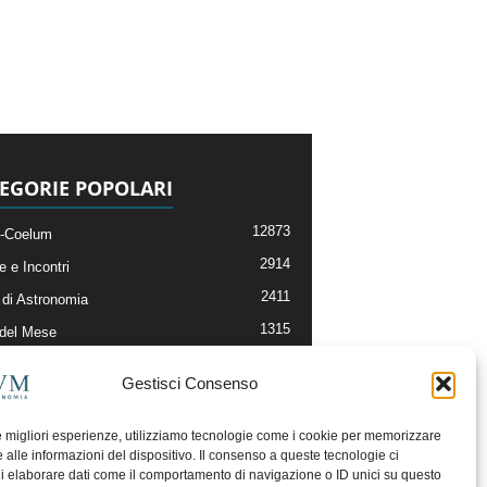
EGORIE POPOLARI
12873
-Coelum
2914
e e Incontri
2411
di Astronomia
1315
 del Mese
365
nomia, Astrofisica e Cosmologia
Gestisci Consenso
268
li e Risorse On-Line
192
og della Redazione
le migliori esperienze, utilizziamo tecnologie come i cookie per memorizzare
 alle informazioni del dispositivo. Il consenso a queste tecnologie ci
i elaborare dati come il comportamento di navigazione o ID unici su questo