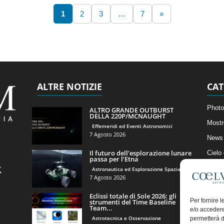
1
2
3
…
7
»
ALTRE NOTIZIE
CAT
Photo
ALTRO GRANDE OUTBURST
DELLA 220P/MCNAUGHT
Mostr
Effemeridi ed Eventi Astronomici
7 Agosto 2026
News 
Il futuro dell’esplorazione lunare
Cielo
passa per l’Etna
Astro
Astronautica ed Esplorazione Spaziale
7 Agosto 2026
Artico
Eclissi totale di Sole 2026: gli
Il Bl
Per fornire 
strumenti del Time Baseline
Team...
e/o accedere
Astrotecnica e Osservazione
permetterà d