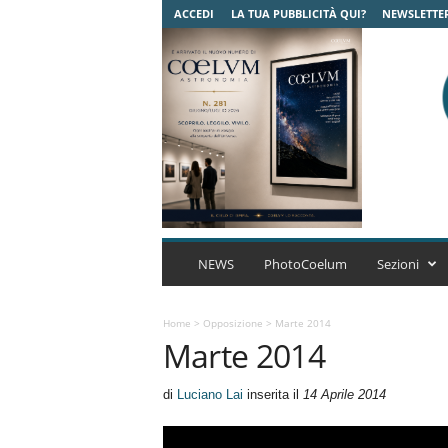
ACCEDI
LA TUA PUBBLICITÀ QUI?
NEWSLETTE
C
o
NEWS
PhotoCoelum
Sezioni
e
l
u
Home
>
Opposizione
>
Marte 2014
Marte 2014
m
A
s
di
Luciano Lai
inserita il
14 Aprile 2014
t
r
o