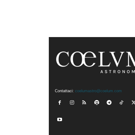
Contattaci:
coelumastro@coelum.com