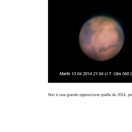
n
o
m
i
a
Non è una grande opposizione quella de 2014, pe