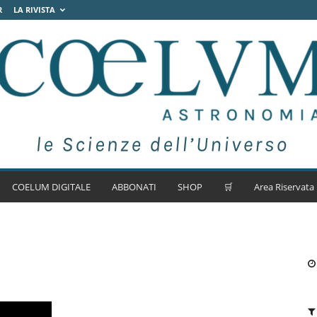
R
LA RIVISTA
COELUM DIGITALE
ABBONATI
SHOP
🛒
Area Riservata