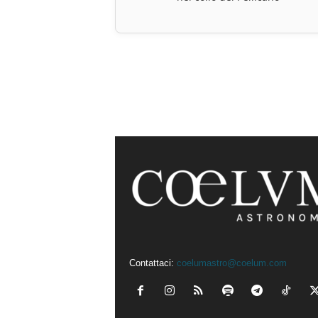
Contattaci:
coelumastro@coelum.com