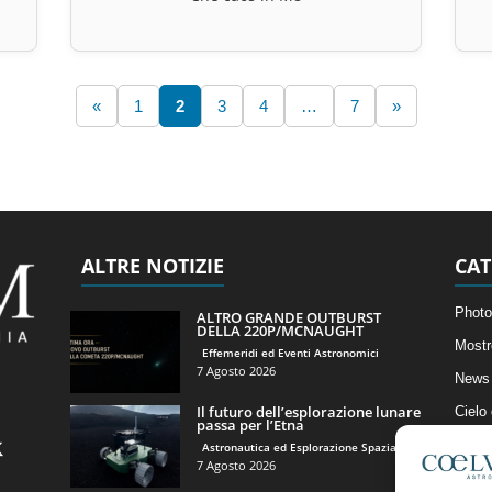
«
1
2
3
4
…
7
»
ALTRE NOTIZIE
CAT
Photo
ALTRO GRANDE OUTBURST
DELLA 220P/MCNAUGHT
Mostr
Effemeridi ed Eventi Astronomici
7 Agosto 2026
News 
Il futuro dell’esplorazione lunare
Cielo
passa per l’Etna
Astro
Astronautica ed Esplorazione Spaziale
7 Agosto 2026
Artico