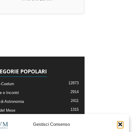
EGORIE POPOLARI
12873
-Coelum
2914
e e Incontri
2411
di Astronomia
1315
 del Mese
365
nomia, Astrofisica e Cosmologia
Gestisci Consenso
268
li e Risorse On-Line