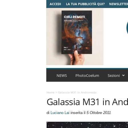
ACCEDI
LA TUA PUBBLICITÀ QUI?
NEWSLETTE
C
o
NEWS
PhotoCoelum
Sezioni
e
l
u
Home
>
Galassia M31 In Andromeda
Galassia M31 in A
m
A
s
di
Luciano Lai
inserita il
5 Ottobre 2011
t
r
o