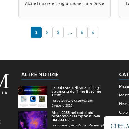
Alone Lunare e congiunzione Luna-Giove
L
1
2
3
…
5
»
ALTRE NOTIZIE
CAT
Photo
Eclissi totale di Sole 2026: gli
strumenti del Time Baseline
Team...
Mostr
Astrotecnica e Osservazione
News 
6 Agosto 2026
Abell 2255 nel radio più
Cielo
profondo di sempre: nuova
mappa del...
Astro
Astronomia, Astrofisica e Cosmologia