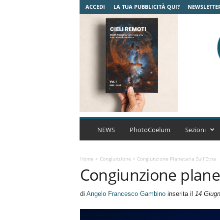
ACCEDI
LA TUA PUBBLICITÀ QUI?
NEWSLETTE
C
o
NEWS
PhotoCoelum
Sezioni
e
l
u
Home
>
Congiunzione
>
Congiunzione Planetaria Sull’Etna
Congiunzione planet
m
A
s
di
Angelo Francesco Gambino
inserita il
14 Giug
t
r
o