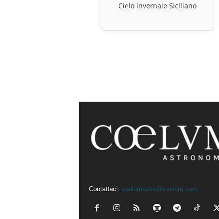
Cielo invernale Siciliano
Contattaci:
coelumastro@coelum.com