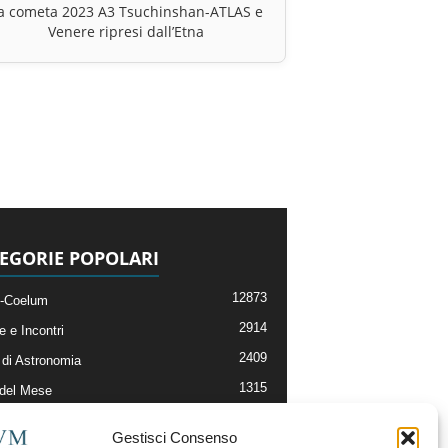
a cometa 2023 A3 Tsuchinshan-ATLAS e
Venere ripresi dall’Etna
EGORIE POPOLARI
12873
-Coelum
2914
e e Incontri
2409
di Astronomia
1315
 del Mese
365
nomia, Astrofisica e Cosmologia
Gestisci Consenso
268