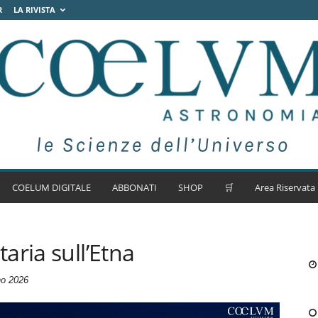
R
LA RIVISTA
COELUM DIGITALE
ABBONATI
SHOP
🛒
Area Riservata
aria sull’Etna
no 2026