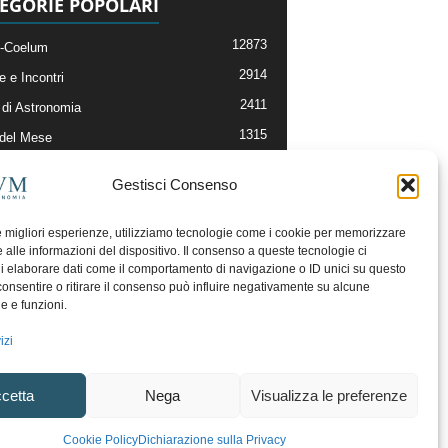
EGORIE POPOLARI
12873
-Coelum
2914
e e Incontri
2411
di Astronomia
1315
 del Mese
365
nomia, Astrofisica e Cosmologia
Gestisci Consenso
268
li e Risorse On-Line
192
og della Redazione
le migliori esperienze, utilizziamo tecnologie come i cookie per memorizzare
 alle informazioni del dispositivo. Il consenso a queste tecnologie ci
i elaborare dati come il comportamento di navigazione o ID unici su questo
consentire o ritirare il consenso può influire negativamente su alcune
he e funzioni.
izi
cetta
Nega
Visualizza le preferenze
ecesso
Regolamento uso sezione PhotoCoelum
Cookie Policy
Dichiarazione sulla Privacy