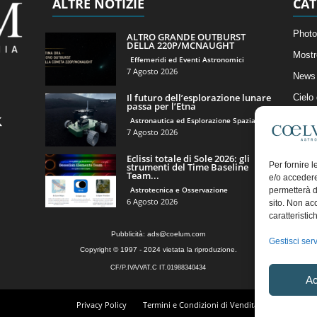
ALTRE NOTIZIE
CAT
Photo
ALTRO GRANDE OUTBURST
DELLA 220P/MCNAUGHT
Mostr
Effemeridi ed Eventi Astronomici
7 Agosto 2026
News 
Il futuro dell’esplorazione lunare
Cielo
passa per l’Etna
Astro
Astronautica ed Esplorazione Spaziale
7 Agosto 2026
Artico
Eclissi totale di Sole 2026: gli
Il Bl
Per fornire 
strumenti del Time Baseline
Team...
e/o accedere
Astrotecnica e Osservazione
permetterà d
6 Agosto 2026
sito. Non ac
caratteristic
Pubblicità:
ads@coelum.com
Gestisci serv
Copyright © 1997 - 2024 vietata la riproduzione.
CF/P.IVA/VAT.C IT.01988340434
Ac
Privacy Policy
Termini e Condizioni di Vendita
Diritto di r