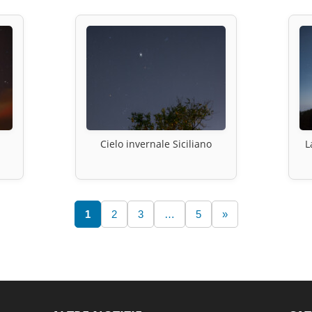
Cielo invernale Siciliano
L
1
2
3
…
5
»