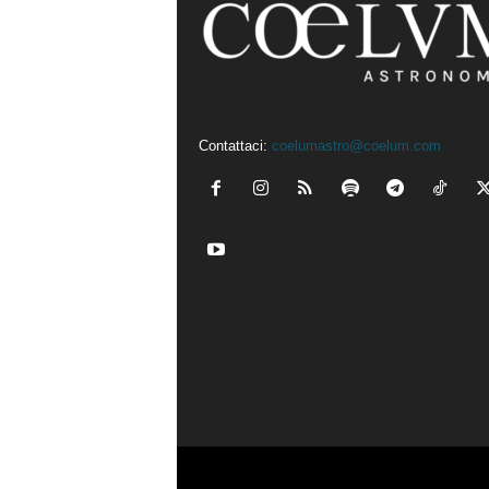
Contattaci:
coelumastro@coelum.com