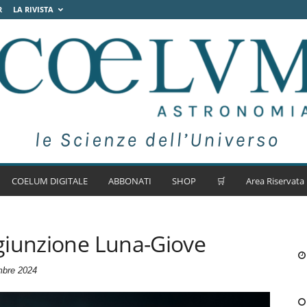
R
LA RIVISTA
COELUM DIGITALE
ABBONATI
SHOP
🛒
Area Riservata
giunzione Luna-Giove
mbre 2024