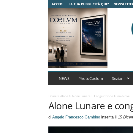
ACCEDI
LA TUA PUBBLICITÀ QUI?
NEWSLETTE
C
o
NEWS
PhotoCoelum
Sezioni
e
l
u
Home
>
Alone
>
Alone Lunare E Congiunzione Luna-Giove
Alone Lunare e con
m
A
s
di
Angelo Francesco Gambino
inserita il
15 Dice
t
r
o