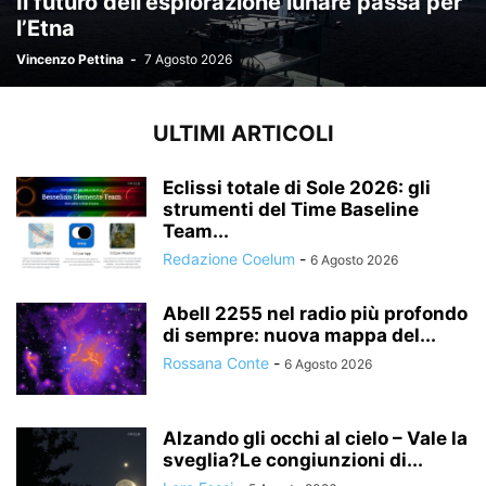
Il futuro dell’esplorazione lunare passa per
l’Etna
Vincenzo Pettina
-
7 Agosto 2026
ULTIMI ARTICOLI
Eclissi totale di Sole 2026: gli
strumenti del Time Baseline
Team...
Redazione Coelum
-
6 Agosto 2026
Abell 2255 nel radio più profondo
di sempre: nuova mappa del...
Rossana Conte
-
6 Agosto 2026
Alzando gli occhi al cielo – Vale la
sveglia?Le congiunzioni di...