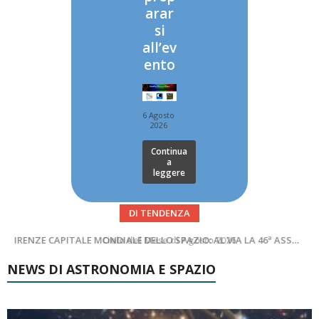
arar
si
all’ev
ento
6 Agosto
2026
Continua
a
leggere
DI TENDENZA
SUPERNOVAE aggiornamenti del mese – Agosto 2026
Cielo del Mese di Agosto 2026
NEWS DI ASTRONOMIA E SPAZIO