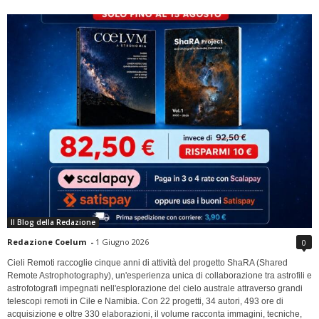
Il Blog della Redazione
Redazione Coelum
-
1 Giugno 2026
0
Cieli Remoti raccoglie cinque anni di attività del progetto ShaRA (Shared
Remote Astrophotography), un'esperienza unica di collaborazione tra astrofili e
astrofotografi impegnati nell'esplorazione del cielo australe attraverso grandi
telescopi remoti in Cile e Namibia. Con 22 progetti, 34 autori, 493 ore di
acquisizione e oltre 330 elaborazioni, il volume racconta immagini, tecniche,