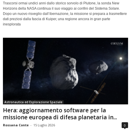
Trascorsi ormai undici anni dallo storico sorvolo di Plutone, la sonda New
Horizons della NASA continua il suo viaggio ai confini del Sistema Solare.
Dopo un nuovo risveglio dall’ibernazione, la missione si prepara a trasmettere
dati preziosi dalla fascia di Kuiper, una regione ancora in gran parte
inesplorata
Astronautica ed Esplorazione Spaziale
Hera: aggiornamento software per la
missione europea di difesa planetaria in...
Rossana Conte
-
15 Luglio 2026
0