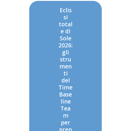
Eclis
si
total
e di
Sole
2026:
gli
stru
men
ti
del
Time
Base
line
Tea
m
per
prep