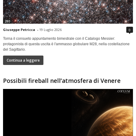
280
Giuseppe Petricca
-
19 Luglio 2026
0
Torna il consueto appuntamento bimestrale con il Catalogo Messier:
protagonista di questa uscita è l'ammasso globulare M28, nella costellazione
del Sagittario.
Continua a leggere
Possibili fireball nell’atmosfera di Venere