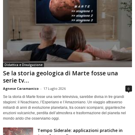
Didattica e Divulgazione
Se la storia geologica di Marte fosse una
serie tv…
Agnese Caramanico
-
17 Luglio 2026
0
Se la storia di Marte fosse una serie televisiva, sarebbe divisa in tre grandi
stagioni: il Noachiano, l’Esperiano e l’Amazoniano. Un viaggio attraverso
miliardi di anni di evoluzione planetaria, tra oceani scomparsi, gigantesche
eruzioni vulcaniche, perdita dell’atmosfera e trasformazione del pianeta nel
mondo arido che osserviamo oggi.
Tempo Siderale: applicazioni pratiche in