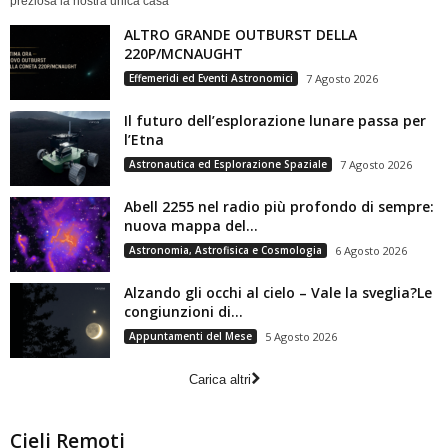
preziosa la nostra unica casa
ALTRO GRANDE OUTBURST DELLA
220P/MCNAUGHT
Effemeridi ed Eventi Astronomici
7 Agosto 2026
Il futuro dell’esplorazione lunare passa per
l’Etna
Astronautica ed Esplorazione Spaziale
7 Agosto 2026
Abell 2255 nel radio più profondo di sempre:
nuova mappa del...
Astronomia, Astrofisica e Cosmologia
6 Agosto 2026
Alzando gli occhi al cielo – Vale la sveglia?Le
congiunzioni di...
Appuntamenti del Mese
5 Agosto 2026
Carica altri
Cieli Remoti