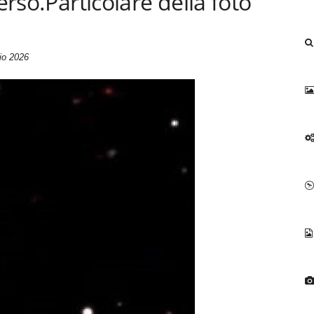
erso.Particolare della foto
io 2026