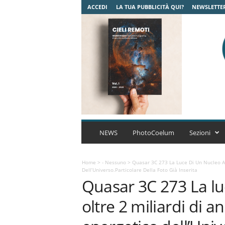
ACCEDI
LA TUA PUBBLICITÀ QUI?
NEWSLETTE
C
o
NEWS
PhotoCoelum
Sezioni
e
l
u
Home
>
- Nessuno
>
Quasar 3C 273 La Luce Di Un Nucleo At
Dell’Universo.Particolare Della Foto Già Inserita
m
Quasar 3C 273 La lu
A
s
oltre 2 miliardi di 
t
r
o