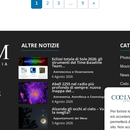
1
2
3
…
9
»
ALTRE NOTIZIE
CAT
Photo
Eclissi totale di Sole 2026: gli
strumenti del Time Baseline
Team...
Mostr
Astrotecnica e Osservazione
News 
6 Agosto 2026
Abell 2255 nel radio più
Cielo
profondo di sempre: nuova
mappa del...
Astro
Astronomia, Astrofisica e Cosmologia
Artico
6 Agosto 2026
Alzando gli occhi al cielo – Vale
Il Bl
Per fornire 
la sveglia?
e/o accedere
Appuntamenti del Mese
permetterà d
5 Agosto 2026
sito. Non ac