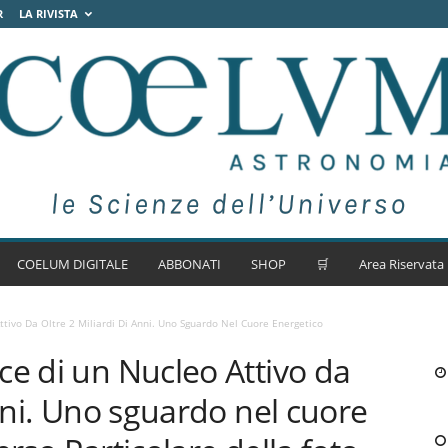
R
LA RIVISTA
COELUM DIGITALE
ABBONATI
SHOP
🛒
Area Riservata
tivo Da Oltre 2 Miliardi Di Anni. Uno Sguardo Nel Cuore Energetico
ce di un Nucleo Attivo da
anni. Uno sguardo nel cuore