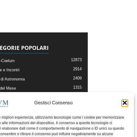
EGORIE POPOLARI
12873
-Coelum
2914
e e Incontri
2409
di Astronomia
1315
 del Mese
365
nomia, Astrofisica e Cosmologia
Gestisci Consenso
268
li e Risorse On-Line
192
og della Redazione
le migliori esperienze, utilizziamo tecnologie come i cookie per memorizzare
 alle informazioni del dispositivo. Il consenso a queste tecnologie ci
i elaborare dati come il comportamento di navigazione o ID unici su questo
consentire o ritirare il consenso può influire negativamente su alcune