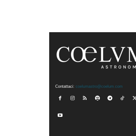
Contattaci:
coelumastro@coelum.com