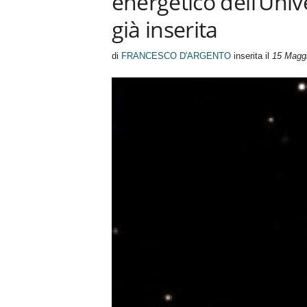
energetico dell’Univ
n
già inserita
o
m
di
FRANCESCO D'ARGENTO
inserita il
15 Magg
i
a