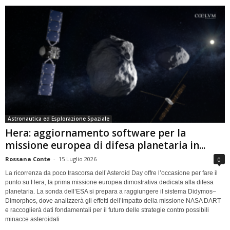
Astronautica ed Esplorazione Spaziale
Hera: aggiornamento software per la
missione europea di difesa planetaria in...
Rossana Conte
-
15 Luglio 2026
0
La ricorrenza da poco trascorsa dell’Asteroid Day offre l’occasione per fare il
punto su Hera, la prima missione europea dimostrativa dedicata alla difesa
planetaria. La sonda dell’ESA si prepara a raggiungere il sistema Didymos–
Dimorphos, dove analizzerà gli effetti dell’impatto della missione NASA DART
e raccoglierà dati fondamentali per il futuro delle strategie contro possibili
minacce asteroidali