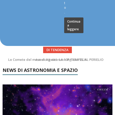
t
o
.
Continua
a
leggere
DI TENDENZA
Asteroidi del mese Agosto 2026
NEWS DI ASTRONOMIA E SPAZIO