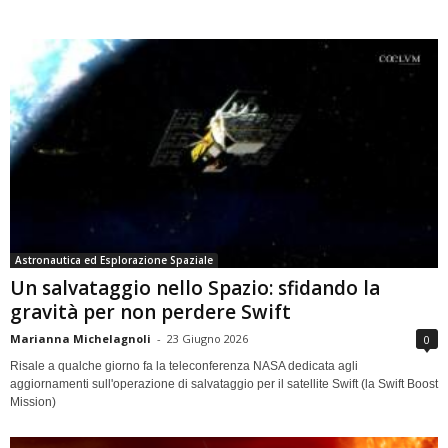
Astronautica ed Esplorazione Spaziale
Un salvataggio nello Spazio: sfidando la
gravità per non perdere Swift
Marianna Michelagnoli
-
23 Giugno 2026
0
Risale a qualche giorno fa la teleconferenza NASA dedicata agli
aggiornamenti sull'operazione di salvataggio per il satellite Swift (la Swift Boost
Mission)