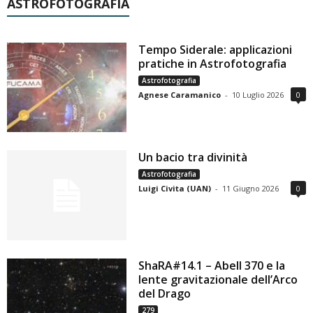
ASTROFOTOGRAFIA
Tempo Siderale: applicazioni
pratiche in Astrofotografia
Astrofotografia
Agnese Caramanico
-
10 Luglio 2026
0
Un bacio tra divinità
Astrofotografia
Luigi Civita (UAN)
-
11 Giugno 2026
0
ShaRA#14.1 – Abell 370 e la
lente gravitazionale dell’Arco
del Drago
279