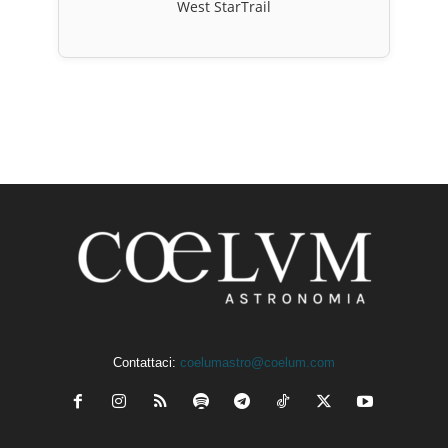
West StarTrail
Contattaci:
coelumastro@coelum.com