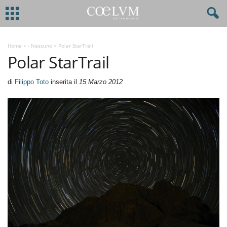
Home
>
- Nessuno
>
Polar StarTrail
Polar StarTrail
di
Filippo Toto
inserita il
15 Marzo 2012