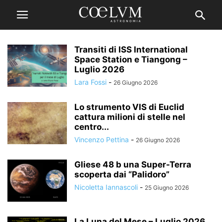
Transiti di ISS International
Space Station e Tiangong –
Luglio 2026
Lara Fossi
-
26 Giugno 2026
Lo strumento VIS di Euclid
cattura milioni di stelle nel
centro...
Vincenzo Pettina
-
26 Giugno 2026
Gliese 48 b una Super-Terra
scoperta dai “Palidoro”
Nicoletta Iannascoli
-
25 Giugno 2026
La Luna del Mese – Luglio 2026