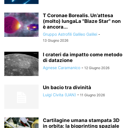
T Coronae Borealis. Un’attesa
(molto) lungaLa "Blaze Star" non
è ancora...
Gruppo Astrofili Galileo Galilei
-
13 Giugno 2026
I crateri da impatto come metodo
di datazione
Agnese Caramanico
-
12 Giugno 2026
Un bacio tra divinità
Luigi Civita (UAN)
-
11 Giugno 2026
Cartilagine umana stampata 3D
in orbita: la bioprinting spaziale