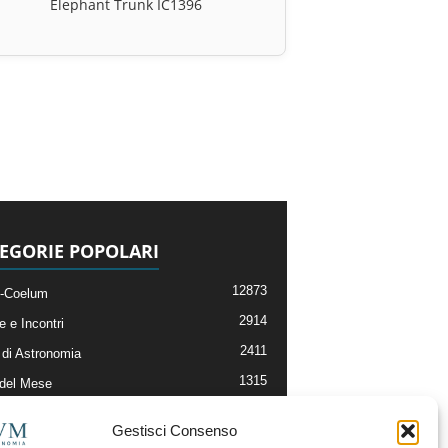
Elephant Trunk IC1396
EGORIE POPOLARI
12873
-Coelum
2914
e e Incontri
2411
di Astronomia
1315
 del Mese
365
nomia, Astrofisica e Cosmologia
Gestisci Consenso
268
li e Risorse On-Line