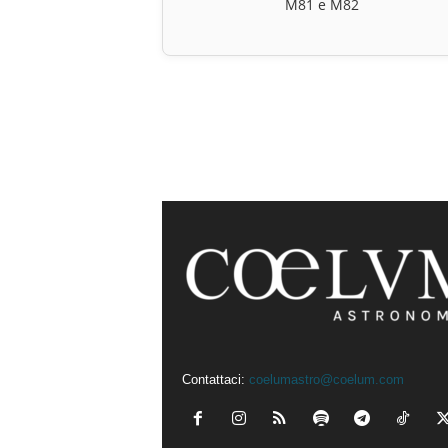
M81 e M82
Contattaci:
coelumastro@coelum.com