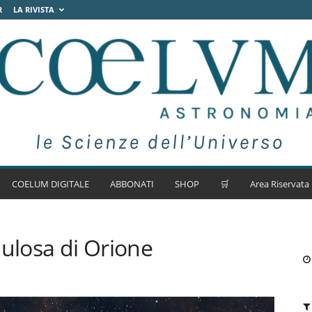
R
LA RIVISTA
COELUM DIGITALE
ABBONATI
SHOP
🛒
Area Riservata
losa di Orione