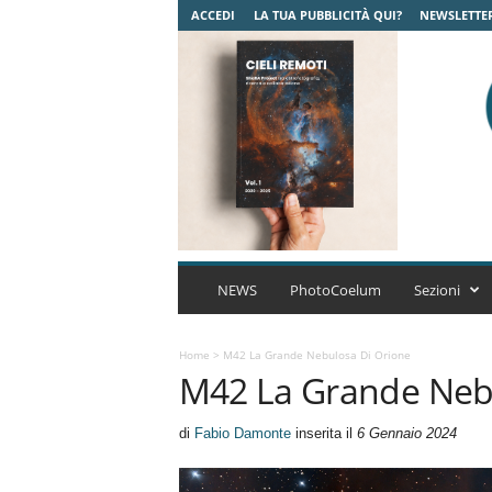
ACCEDI
LA TUA PUBBLICITÀ QUI?
NEWSLETTE
C
o
NEWS
PhotoCoelum
Sezioni
e
l
u
Home
>
M42 La Grande Nebulosa Di Orione
M42 La Grande Nebu
m
A
s
di
Fabio Damonte
inserita il
6 Gennaio 2024
t
r
o