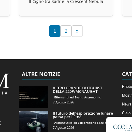
Il Cigno tra Sadr e la Crescent Nebula
1
2
»
ALTRE NOTIZIE
CAT
Photo
ALTRO GRANDE OUTBURST
DELLA 220P/MCNAUGHT
Mostr
Effemeridi ed Eventi Astronomici
7 Agosto 2026
News 
Il futuro dell’esplorazione lunare
Cielo
passa per l’Etna
Astro
Astronautica ed Esplorazione Spaziale
7 Agosto 2026
Artico