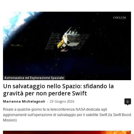
Astronautica ed Esplorazione Spaziale
Un salvataggio nello Spazio: sfidando la
gravità per non perdere Swift
Marianna Michelagnoli
-
23 Giugno 2026
0
Risale a qualche giorno fa la teleconferenza NASA dedicata agli
aggiornamenti sull'operazione di salvataggio per il satellite Swift (la Swift Boost
Mission)