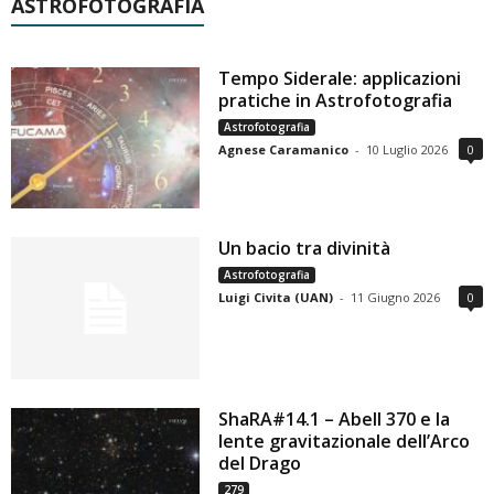
ASTROFOTOGRAFIA
Tempo Siderale: applicazioni
pratiche in Astrofotografia
Astrofotografia
Agnese Caramanico
-
10 Luglio 2026
0
Un bacio tra divinità
Astrofotografia
Luigi Civita (UAN)
-
11 Giugno 2026
0
ShaRA#14.1 – Abell 370 e la
lente gravitazionale dell’Arco
del Drago
279