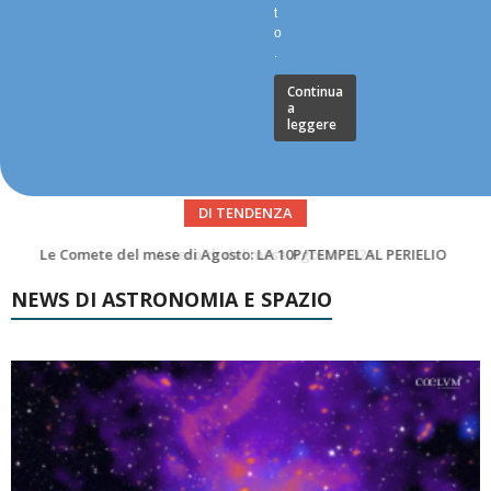
t
o
.
Continua
a
leggere
DI TENDENZA
Asteroidi del mese Agosto 2026
NEWS DI ASTRONOMIA E SPAZIO