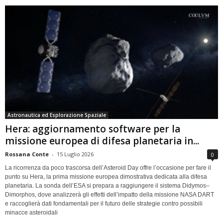
Astronautica ed Esplorazione Spaziale
Hera: aggiornamento software per la
missione europea di difesa planetaria in...
Rossana Conte
-
15 Luglio 2026
0
La ricorrenza da poco trascorsa dell’Asteroid Day offre l’occasione per fare il
punto su Hera, la prima missione europea dimostrativa dedicata alla difesa
planetaria. La sonda dell’ESA si prepara a raggiungere il sistema Didymos–
Dimorphos, dove analizzerà gli effetti dell’impatto della missione NASA DART
e raccoglierà dati fondamentali per il futuro delle strategie contro possibili
minacce asteroidali