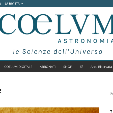
R
LA RIVISTA
COELUM DIGITALE
ABBONATI
SHOP
🛒
Area Riservata
e