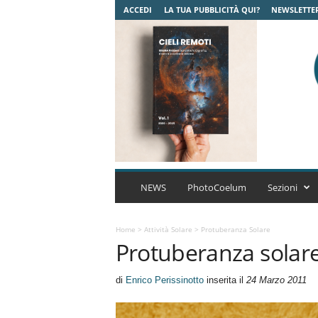
ACCEDI
LA TUA PUBBLICITÀ QUI?
NEWSLETTE
C
o
NEWS
PhotoCoelum
Sezioni
e
l
u
Home
>
Attività Solare
>
Protuberanza Solare
Protuberanza solar
m
A
s
di
Enrico Perissinotto
inserita il
24 Marzo 2011
t
r
o