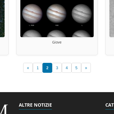
Giove
«
1
2
3
4
5
»
ALTRE NOTIZIE
CAT