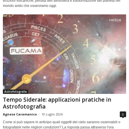
eruzioni vulcaniche, perdita dell’atmosfera e trasformazione del pianeta nel
mondo arido che osserviamo oggi.
Astrofotografia
Tempo Siderale: applicazioni pratiche in
Astrofotografia
Agnese Caramanico
-
10 Luglio 2026
0
Come si può sapere in anticipo quali oggetti del cielo saranno osservabili o
fotografabili nelle migliori condizioni? La risposta passa attraverso l'ora