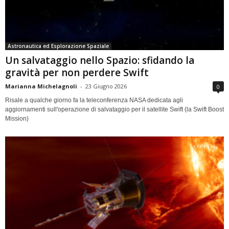
Astronautica ed Esplorazione Spaziale
Un salvataggio nello Spazio: sfidando la
gravità per non perdere Swift
Marianna Michelagnoli
-
23 Giugno 2026
0
Risale a qualche giorno fa la teleconferenza NASA dedicata agli
aggiornamenti sull'operazione di salvataggio per il satellite Swift (la Swift Boost
Mission)