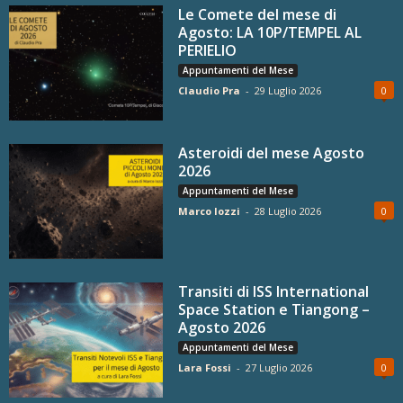
Le Comete del mese di
Agosto: LA 10P/TEMPEL AL
PERIELIO
Appuntamenti del Mese
Claudio Pra
-
29 Luglio 2026
0
Asteroidi del mese Agosto
2026
Appuntamenti del Mese
Marco Iozzi
-
28 Luglio 2026
0
Transiti di ISS International
Space Station e Tiangong –
Agosto 2026
Appuntamenti del Mese
Lara Fossi
-
27 Luglio 2026
0