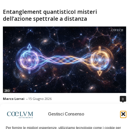
Entanglement quantisticoI misteri
dell’azione spettrale a distanza
280
Marco Lorrai
-
15 Giugno 2026
0
L'entanglement quantistico è uno dei fenomeni più sorprendenti della fisica
moderna: due particelle possono mostrare correlazioni che sembrano ignorare
Gestisci Consenso
la distanza che le separa. Gli esperimenti e i teoremi di Bell hanno escluso le
semplici spiegazioni basate su "variabili nascoste" locali, confermando le
Per fornire le migliori esperienze, utilizziamo tecnologie come i cookie per
previsioni della meccanica quantistica. Nonostante ciò, l'entanglement non