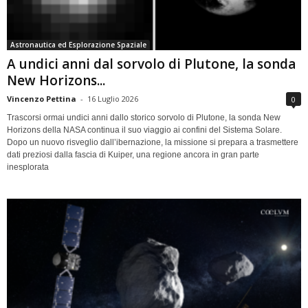
Astronautica ed Esplorazione Spaziale
A undici anni dal sorvolo di Plutone, la sonda
New Horizons...
Vincenzo Pettina
-
16 Luglio 2026
0
Trascorsi ormai undici anni dallo storico sorvolo di Plutone, la sonda New
Horizons della NASA continua il suo viaggio ai confini del Sistema Solare.
Dopo un nuovo risveglio dall’ibernazione, la missione si prepara a trasmettere
dati preziosi dalla fascia di Kuiper, una regione ancora in gran parte
inesplorata