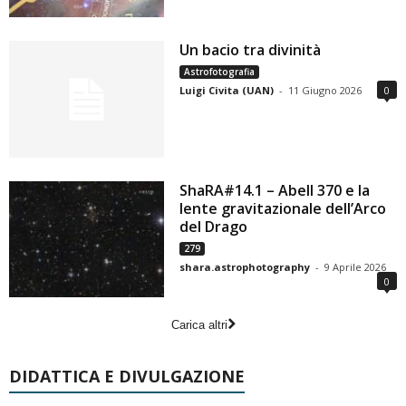
Un bacio tra divinità
Astrofotografia
Luigi Civita (UAN)
-
11 Giugno 2026
0
ShaRA#14.1 – Abell 370 e la
lente gravitazionale dell’Arco
del Drago
279
shara.astrophotography
-
9 Aprile 2026
0
Carica altri
DIDATTICA E DIVULGAZIONE