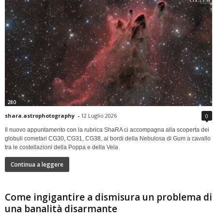
280
shara.astrophotography
-
12 Luglio 2026
0
Il nuovo appuntamento con la rubrica ShaRA ci accompagna alla scoperta dei
globuli cometari CG30, CG31, CG38, ai bordi della Nebulosa di Gum a cavallo
tra le costellazioni della Poppa e della Vela
Continua a leggere
Come ingigantire a dismisura un problema di
una banalità disarmante