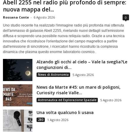
Abell 2255 nel radio più profondo di sempre:
nuova mappa del...
Rossana Conte
-
6 Agosto 2026
0
Uno studio recente ha realizzato l'immagine radio più profonda mai ottenuta
dell'ammasso di galassie Abell 2255, rivelando nuovi dettagli sull'emissione
diffusa e scoprendo una possibile nuova reliquia radio. Grazie a una tecnica
innovativa che ricostruisce l'orientazione del campo magnetico a partire
dall'emissione di sincrotrone, i ricercatori hanno ricostruito la complessa
dinamica che plasma questo enorme laboratorio cosmico.
Alzando gli occhi al cielo – Vale la sveglia?Le
congiunzioni di...
News di Astronomia
5 Agosto 2026
News da Marte #45: un mare di poligoni,
Curiosity risale Valle...
Astronautica ed Esplorazione Spaziale
5 Agosto 2026
Una volta qualcuno li usava
280
1 Agosto 2026