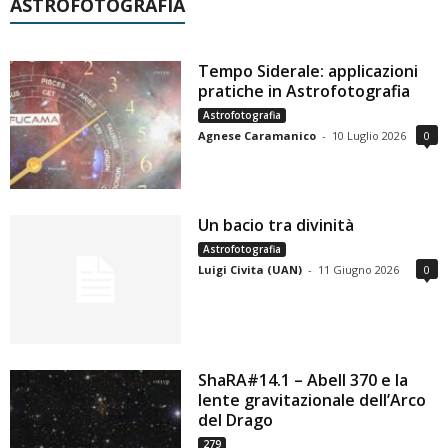
ASTROFOTOGRAFIA
Tempo Siderale: applicazioni
pratiche in Astrofotografia
Astrofotografia
Agnese Caramanico
-
10 Luglio 2026
0
Un bacio tra divinità
Astrofotografia
Luigi Civita (UAN)
-
11 Giugno 2026
0
ShaRA#14.1 – Abell 370 e la
lente gravitazionale dell’Arco
del Drago
279