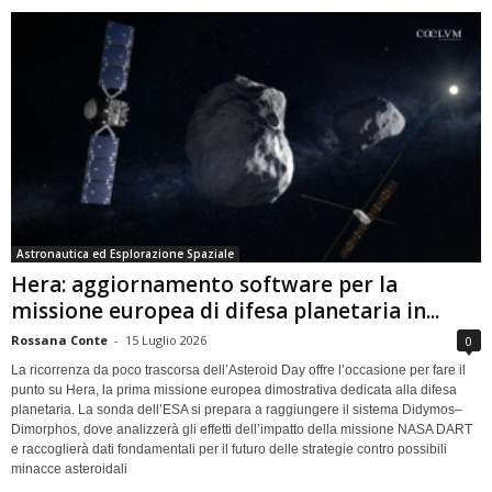
Astronautica ed Esplorazione Spaziale
Hera: aggiornamento software per la
missione europea di difesa planetaria in...
Rossana Conte
-
15 Luglio 2026
0
La ricorrenza da poco trascorsa dell’Asteroid Day offre l’occasione per fare il
punto su Hera, la prima missione europea dimostrativa dedicata alla difesa
planetaria. La sonda dell’ESA si prepara a raggiungere il sistema Didymos–
Dimorphos, dove analizzerà gli effetti dell’impatto della missione NASA DART
e raccoglierà dati fondamentali per il futuro delle strategie contro possibili
minacce asteroidali