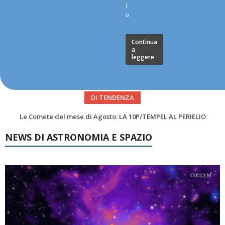
t
o
.
Continua
a
leggere
DI TENDENZA
Asteroidi del mese Agosto 2026
NEWS DI ASTRONOMIA E SPAZIO