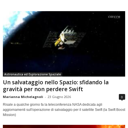
Astronautica ed Esplorazione Spaziale
Un salvataggio nello Spazio: sfidando la
gravità per non perdere Swift
Marianna Michelagnoli
-
23 Giugno 2026
0
Risale a qualche giorno fa la teleconferenza NASA dedicata agli
aggiornamenti sull'operazione di salvataggio per il satellite Swift (la Swift Boost
Mission)