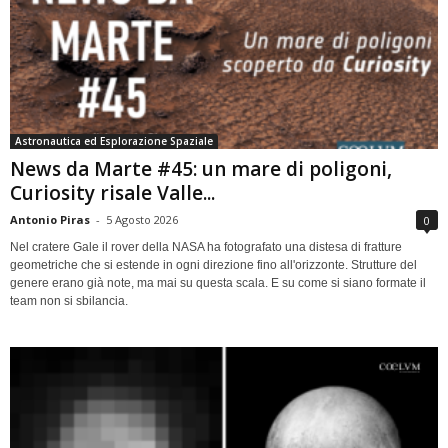
Astronautica ed Esplorazione Spaziale
News da Marte #45: un mare di poligoni,
Curiosity risale Valle...
Antonio Piras
-
5 Agosto 2026
0
Nel cratere Gale il rover della NASA ha fotografato una distesa di fratture
geometriche che si estende in ogni direzione fino all'orizzonte. Strutture del
genere erano già note, ma mai su questa scala. E su come si siano formate il
team non si sbilancia.