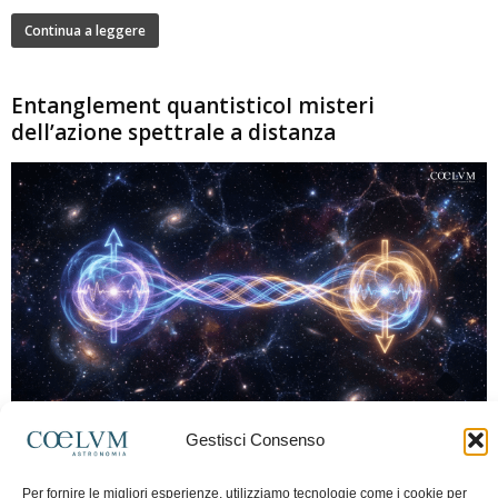
Continua a leggere
Entanglement quantisticoI misteri
dell’azione spettrale a distanza
280
Gestisci Consenso
Marco Lorrai
-
15 Giugno 2026
0
L'entanglement quantistico è uno dei fenomeni più sorprendenti della fisica
Per fornire le migliori esperienze, utilizziamo tecnologie come i cookie per
moderna: due particelle possono mostrare correlazioni che sembrano ignorare