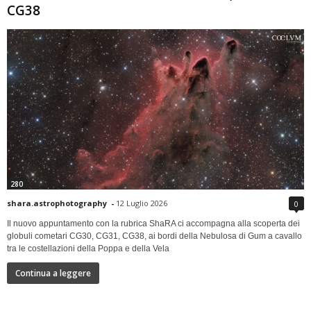
CG38
280
shara.astrophotography
-
12 Luglio 2026
0
Il nuovo appuntamento con la rubrica ShaRA ci accompagna alla scoperta dei
globuli cometari CG30, CG31, CG38, ai bordi della Nebulosa di Gum a cavallo
tra le costellazioni della Poppa e della Vela
Continua a leggere