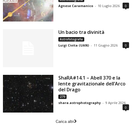
Agnese Caramanico
-
10 Luglio 2026
0
Un bacio tra divinità
Astrofotografia
Luigi Civita (UAN)
-
11 Giugno 2026
0
ShaRA#14.1 – Abell 370 e la
lente gravitazionale dell’Arco
del Drago
279
shara.astrophotography
-
9 Aprile 2026
0
Carica altri