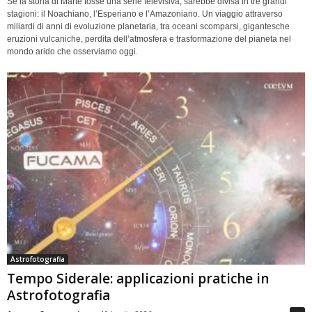
Se la storia di Marte fosse una serie televisiva, sarebbe divisa in tre grandi
stagioni: il Noachiano, l’Esperiano e l’Amazoniano. Un viaggio attraverso
miliardi di anni di evoluzione planetaria, tra oceani scomparsi, gigantesche
eruzioni vulcaniche, perdita dell’atmosfera e trasformazione del pianeta nel
mondo arido che osserviamo oggi.
Astrofotografia
Tempo Siderale: applicazioni pratiche in
Astrofotografia