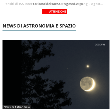
Le costellazioni di Agosto 2026: Delfino
La Luna del Mese – Agosto 2026
NEWS DI ASTRONOMIA E SPAZIO
News di Astronomia