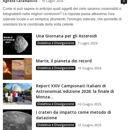
Agnese Caramanico
-
10 Luglio 2026
0
Come si può sapere in anticipo quali oggetti del cielo saranno osservabili o
fotografabili nelle migliori condizioni? La risposta passa attraverso l'ora
siderale locale e un semplice strumento, l'orologio siderale, che permette di
orientarsi tra le coordinate della volta celeste
Una Giornata per gli Asteroidi
Didattica e Divulgazione
3 Luglio 2026
Marte, il pianeta dei record
Didattica e Divulgazione
19 Giugno 2026
Report XXIV Campionati Italiani di
AstronomiaL'edizione 2026: la finale di
Monza...
Didattica e Divulgazione
16 Giugno 2026
I crateri da impatto come metodo di
datazione
Didattica e Divulgazione
12 Giugno 2026