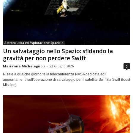
Astronautica ed Esplorazione Spaziale
Un salvataggio nello Spazio: sfidando la
gravità per non perdere Swift
Marianna Michelagnoli
-
23 Giugno 2026
0
Risale a qualche giorno fa la teleconferenza NASA dedicata agli
aggiornamenti sull'operazione di salvataggio per il satellite Swift (la Swift Boost
Mission)