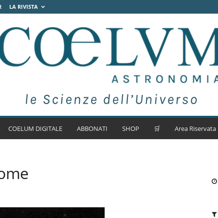
R
LA RIVISTA
COELUM DIGITALE
ABBONATI
SHOP
🛒
Area Riservata
nome