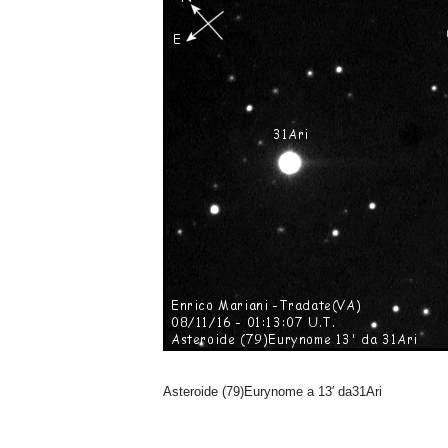
n
o
m
i
a
Asteroide (79)Eurynome a 13′ da31Ari