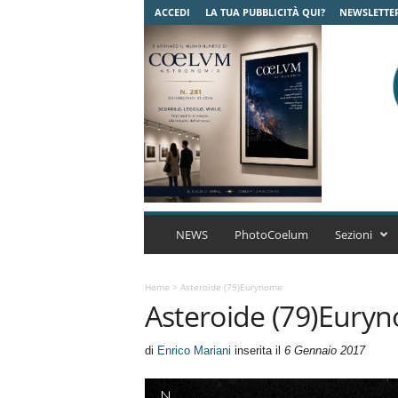
ACCEDI
LA TUA PUBBLICITÀ QUI?
NEWSLETTE
C
o
NEWS
PhotoCoelum
Sezioni
e
l
u
Home
>
Asteroide (79)Eurynome
Asteroide (79)Eury
m
A
s
di
Enrico Mariani
inserita il
6 Gennaio 2017
t
r
o