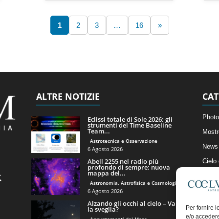
1
2
3
…
16
»
ALTRE NOTIZIE
CAT
Photo
Eclissi totale di Sole 2026: gli
strumenti del Time Baseline
Team...
Mostr
Astrotecnica e Osservazione
News 
6 Agosto 2026
Abell 2255 nel radio più
Cielo
profondo di sempre: nuova
mappa del...
Astro
Astronomia, Astrofisica e Cosmologia
Artico
6 Agosto 2026
Alzando gli occhi al cielo – Vale
Il Bl
Per fornire 
la sveglia?
e/o accedere