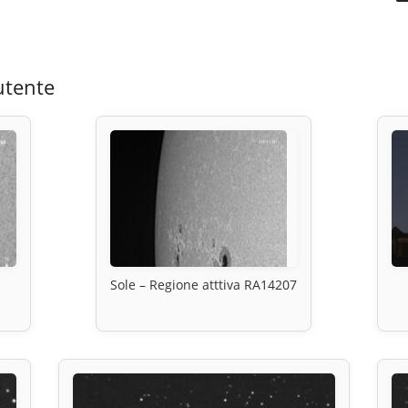
utente
Sole – Regione atttiva RA14207