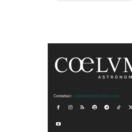
Contattaci:
coelumastro@coelum.com