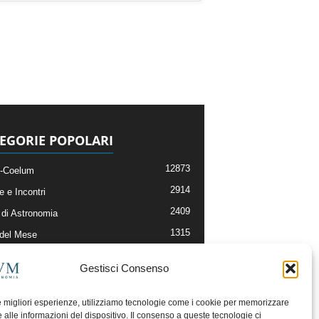
EGORIE POPOLARI
12873
-Coelum
2914
e e Incontri
2409
di Astronomia
1315
 del Mese
365
nomia, Astrofisica e Cosmologia
Gestisci Consenso
268
li e Risorse On-Line
192
og della Redazione
le migliori esperienze, utilizziamo tecnologie come i cookie per memorizzare
 alle informazioni del dispositivo. Il consenso a queste tecnologie ci