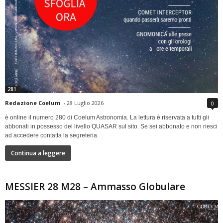
281
Redazione Coelum
-
28 Luglio 2026
0
è online il numero 280 di Coelum Astronomia. La lettura è riservata a tutti gli
abbonati in possesso del livello QUASAR sul sito. Se sei abbonato e non riesci
ad accedere contatta la segreteria.
Continua a leggere
MESSIER 28 M28 – Ammasso Globulare