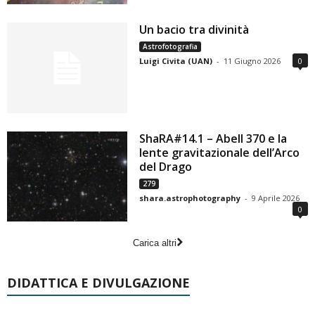
Un bacio tra divinità
Astrofotografia
Luigi Civita (UAN)
-
11 Giugno 2026
0
ShaRA#14.1 – Abell 370 e la
lente gravitazionale dell’Arco
del Drago
279
shara.astrophotography
-
9 Aprile 2026
0
Carica altri
DIDATTICA E DIVULGAZIONE