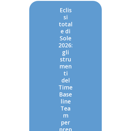
Eclis
si
total
e di
Sole
2026:
gli
stru
men
ti
del
Time
Base
line
Tea
m
per
prep