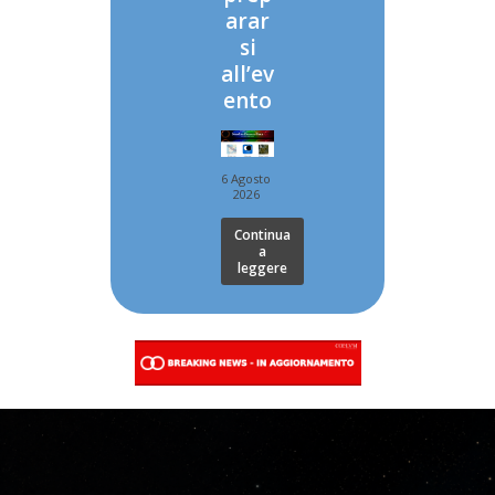
arar
si
all’ev
ento
6 Agosto
2026
Continua
a
leggere