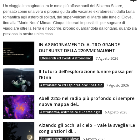
Un viaggio immaginario tra le mete più affascinanti del Sistema Solare,
pensato come una vera e propria guida alle vacanze extraterrestri: dalla Luna
romantica agli asteroidi solitari, dai super-vulcani di Marte alle lune di Giove,
fino alla “Morte Nera” Mimas. Cinque itinerari impossibili, per sognare di
viaggiare oltre la Terra e riscoprire, proprio guardandola da lontano, quanto sia
preziosa la nostra unica casa
IN AGGIORNAMENTO: ALTRO GRANDE
OUTBURST DELLA 220P/MCNAUGHT
Effemeridi ed Eventi Astronomici
7 Agosto 2026
Il futuro dell’esplorazione lunare passa per
l’Etna
Astronautica ed Esplorazione Spaziale
7 Agosto 2026
Abell 2255 nel radio più profondo di sempre:
nuova mappa del...
Astronomia, Astrofisica e Cosmologia
6 Agosto 2026
Alzando gli occhi al cielo – Vale la sveglia?Le
congiunzioni di...
Appuntamenti del Mese
5 Agosto 2026