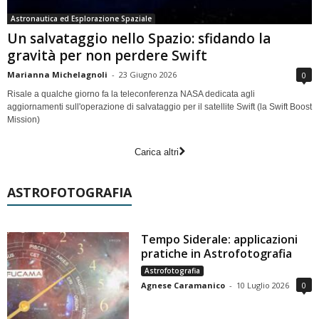
Astronautica ed Esplorazione Spaziale
Un salvataggio nello Spazio: sfidando la
gravità per non perdere Swift
Marianna Michelagnoli
-
23 Giugno 2026
0
Risale a qualche giorno fa la teleconferenza NASA dedicata agli
aggiornamenti sull'operazione di salvataggio per il satellite Swift (la Swift Boost
Mission)
Carica altri
ASTROFOTOGRAFIA
Tempo Siderale: applicazioni
pratiche in Astrofotografia
Astrofotografia
Agnese Caramanico
-
10 Luglio 2026
0