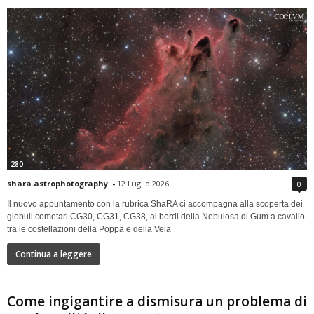
280
shara.astrophotography
-
12 Luglio 2026
0
Il nuovo appuntamento con la rubrica ShaRA ci accompagna alla scoperta dei
globuli cometari CG30, CG31, CG38, ai bordi della Nebulosa di Gum a cavallo
tra le costellazioni della Poppa e della Vela
Continua a leggere
Come ingigantire a dismisura un problema di