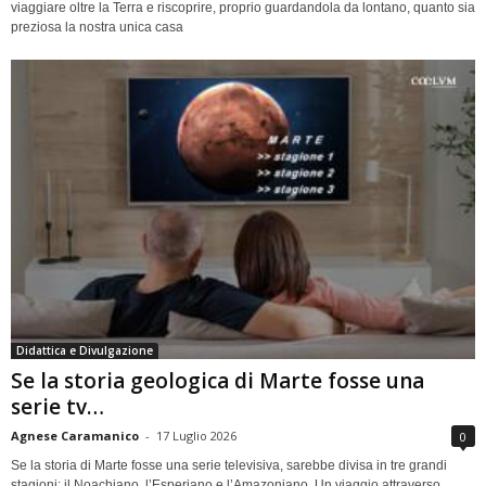
viaggiare oltre la Terra e riscoprire, proprio guardandola da lontano, quanto sia
preziosa la nostra unica casa
Didattica e Divulgazione
Se la storia geologica di Marte fosse una
serie tv…
Agnese Caramanico
-
17 Luglio 2026
0
Se la storia di Marte fosse una serie televisiva, sarebbe divisa in tre grandi
stagioni: il Noachiano, l’Esperiano e l’Amazoniano. Un viaggio attraverso