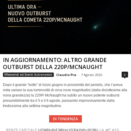
IN AGGIORNAMENTO: ALTRO GRANDE
OUTBURST DELLA 220P/MCNAUGHT
Claudio Pra
-
7 Agosto 2026
0
Effemeridi ed Eventi Astronomici
Dopo il grande “botto” di inizio giugno in prossimità del perielio, che l’aveva
vista variare la sua luminosità di circa nove magnitudini (dalla diciottesima alla
nona grandezza) la 220P/ McNaught ha subìto un nuovo potente outburst
presumibilmente tra il 5 e il 6 agosto, passando improvvisamente dalla
tredicesima alla settima magnitudine.
DI TENDENZA
SUPERNOVAE aggiornamenti del mese – Agosto 2026
Cielo del Mese di Agosto 2026