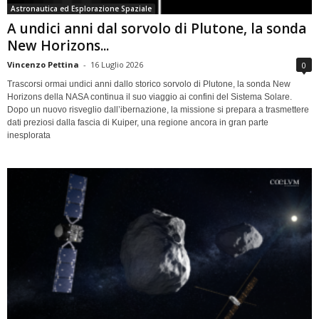
Astronautica ed Esplorazione Spaziale
A undici anni dal sorvolo di Plutone, la sonda
New Horizons...
Vincenzo Pettina
-
16 Luglio 2026
0
Trascorsi ormai undici anni dallo storico sorvolo di Plutone, la sonda New
Horizons della NASA continua il suo viaggio ai confini del Sistema Solare.
Dopo un nuovo risveglio dall’ibernazione, la missione si prepara a trasmettere
dati preziosi dalla fascia di Kuiper, una regione ancora in gran parte
inesplorata