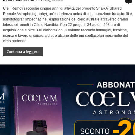
Cieli Remoti raccoglie cinque anni di attività del progetto ShaRA (Shared
Remote Astrophotography), un'esperienza unica di collaborazione tra astrofili e
astrofotografi impegnati nell'esplorazione del cielo australe attraverso grandi
telescopi remoti in Cile e Namibia. Con 22 progetti, 34 autori, 493 ore di
acquisizione e oltre 330 elaborazioni, il volume racconta immagini, tecniche,
ricerca e lavoro di squadra dietro alcune delle più spettacolari meraviglie del
cielo profondo.
Continua a leggere