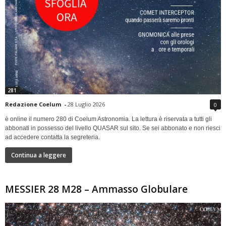
281
Redazione Coelum
-
28 Luglio 2026
0
è online il numero 280 di Coelum Astronomia. La lettura è riservata a tutti gli
abbonati in possesso del livello QUASAR sul sito. Se sei abbonato e non riesci
ad accedere contatta la segreteria.
Continua a leggere
MESSIER 28 M28 – Ammasso Globulare