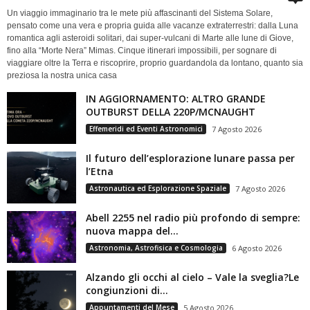
Un viaggio immaginario tra le mete più affascinanti del Sistema Solare,
pensato come una vera e propria guida alle vacanze extraterrestri: dalla Luna
romantica agli asteroidi solitari, dai super-vulcani di Marte alle lune di Giove,
fino alla “Morte Nera” Mimas. Cinque itinerari impossibili, per sognare di
viaggiare oltre la Terra e riscoprire, proprio guardandola da lontano, quanto sia
preziosa la nostra unica casa
IN AGGIORNAMENTO: ALTRO GRANDE
OUTBURST DELLA 220P/MCNAUGHT
Effemeridi ed Eventi Astronomici
7 Agosto 2026
Il futuro dell’esplorazione lunare passa per
l’Etna
Astronautica ed Esplorazione Spaziale
7 Agosto 2026
Abell 2255 nel radio più profondo di sempre:
nuova mappa del...
Astronomia, Astrofisica e Cosmologia
6 Agosto 2026
Alzando gli occhi al cielo – Vale la sveglia?Le
congiunzioni di...
Appuntamenti del Mese
5 Agosto 2026