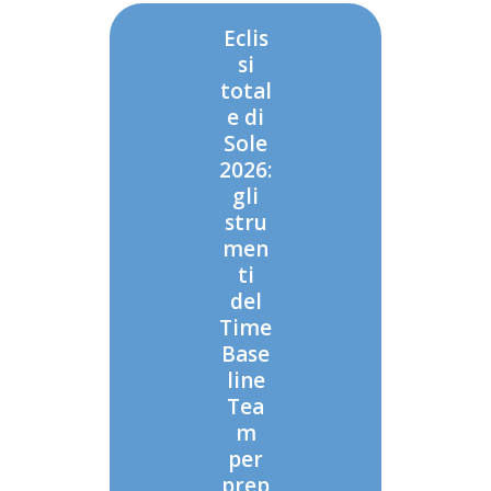
Eclis
si
total
e di
Sole
2026:
gli
stru
men
ti
del
Time
Base
line
Tea
m
per
prep