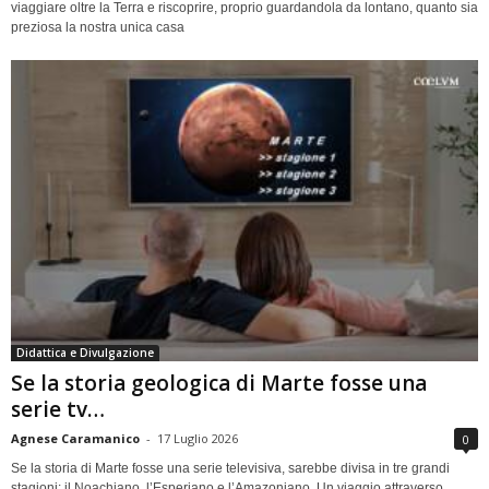
viaggiare oltre la Terra e riscoprire, proprio guardandola da lontano, quanto sia
preziosa la nostra unica casa
Didattica e Divulgazione
Se la storia geologica di Marte fosse una
serie tv…
Agnese Caramanico
-
17 Luglio 2026
0
Se la storia di Marte fosse una serie televisiva, sarebbe divisa in tre grandi
stagioni: il Noachiano, l’Esperiano e l’Amazoniano. Un viaggio attraverso