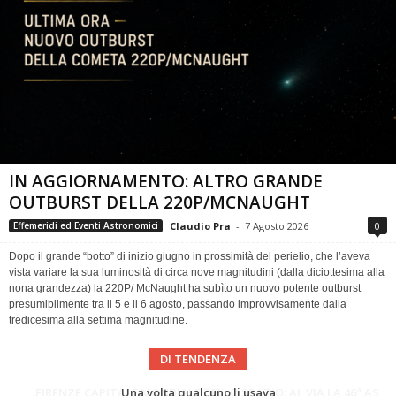
IN AGGIORNAMENTO: ALTRO GRANDE
OUTBURST DELLA 220P/MCNAUGHT
Claudio Pra
-
7 Agosto 2026
0
Effemeridi ed Eventi Astronomici
Dopo il grande “botto” di inizio giugno in prossimità del perielio, che l’aveva
vista variare la sua luminosità di circa nove magnitudini (dalla diciottesima alla
nona grandezza) la 220P/ McNaught ha subìto un nuovo potente outburst
presumibilmente tra il 5 e il 6 agosto, passando improvvisamente dalla
tredicesima alla settima magnitudine.
DI TENDENZA
Cielo del Mese di Agosto 2026
FIRENZE CAPITALE MONDIALE DELLO SPAZIO: AL VIA LA 46ª ASSEMBLEA SCIENTIFICA DEL COSPAR