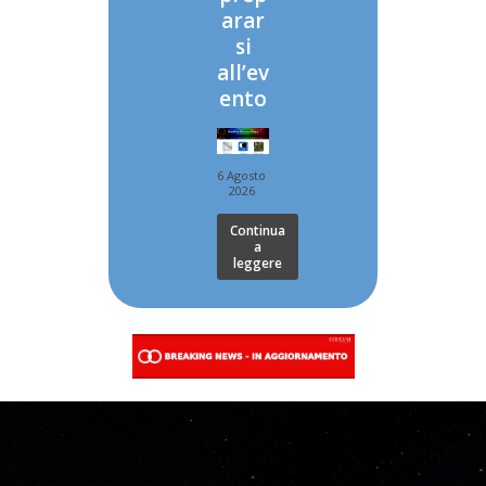
arar
si
all’ev
ento
6 Agosto
2026
Continua
a
leggere