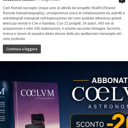
Cieli Remoti raccoglie cinque anni di attività del progetto ShaRA (Shared
Remote Astrophotography), un'esperienza unica di collaborazione tra astrofili e
astrofotografi impegnati nell'esplorazione del cielo australe attraverso grandi
telescopi remoti in Cile e Namibia. Con 22 progetti, 34 autori, 493 ore di
acquisizione e oltre 330 elaborazioni, il volume racconta immagini, tecniche,
ricerca e lavoro di squadra dietro alcune delle più spettacolari meraviglie del
cielo profondo.
Continua a leggere