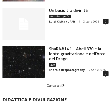
Un bacio tra divinità
Astrofotografia
Luigi Civita (UAN)
-
11 Giugno 2026
0
ShaRA#14.1 – Abell 370 e la
lente gravitazionale dell’Arco
del Drago
279
shara.astrophotography
-
9 Aprile 2026
0
Carica altri
DIDATTICA E DIVULGAZIONE