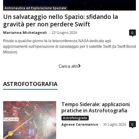
Astronautica ed Esplorazione Spaziale
Un salvataggio nello Spazio: sfidando la
gravità per non perdere Swift
Marianna Michelagnoli
-
23 Giugno 2026
0
Risale a qualche giorno fa la teleconferenza NASA dedicata agli
aggiornamenti sull'operazione di salvataggio per il satellite Swift (la Swift Boost
Mission)
Carica altri
ASTROFOTOGRAFIA
Tempo Siderale: applicazioni
pratiche in Astrofotografia
Astrofotografia
Agnese Caramanico
-
10 Luglio 2026
0