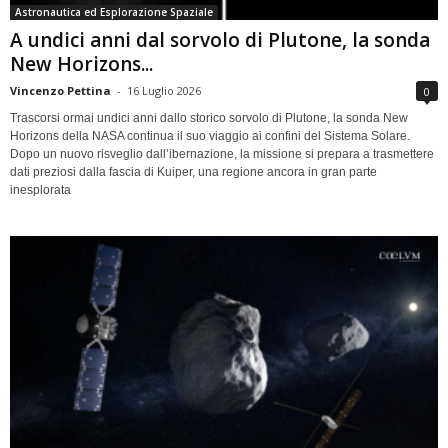
Astronautica ed Esplorazione Spaziale
A undici anni dal sorvolo di Plutone, la sonda
New Horizons...
Vincenzo Pettina
-
16 Luglio 2026
0
Trascorsi ormai undici anni dallo storico sorvolo di Plutone, la sonda New
Horizons della NASA continua il suo viaggio ai confini del Sistema Solare.
Dopo un nuovo risveglio dall’ibernazione, la missione si prepara a trasmettere
dati preziosi dalla fascia di Kuiper, una regione ancora in gran parte
inesplorata