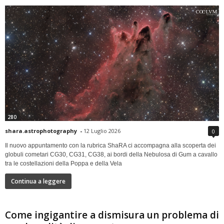
280
shara.astrophotography
-
12 Luglio 2026
0
Il nuovo appuntamento con la rubrica ShaRA ci accompagna alla scoperta dei
globuli cometari CG30, CG31, CG38, ai bordi della Nebulosa di Gum a cavallo
tra le costellazioni della Poppa e della Vela
Continua a leggere
Come ingigantire a dismisura un problema di