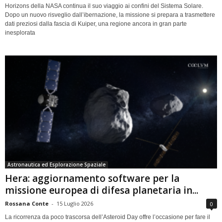
Horizons della NASA continua il suo viaggio ai confini del Sistema Solare.
Dopo un nuovo risveglio dall’ibernazione, la missione si prepara a trasmettere
dati preziosi dalla fascia di Kuiper, una regione ancora in gran parte
inesplorata
Astronautica ed Esplorazione Spaziale
Hera: aggiornamento software per la
missione europea di difesa planetaria in...
Rossana Conte
-
15 Luglio 2026
0
La ricorrenza da poco trascorsa dell’Asteroid Day offre l’occasione per fare il