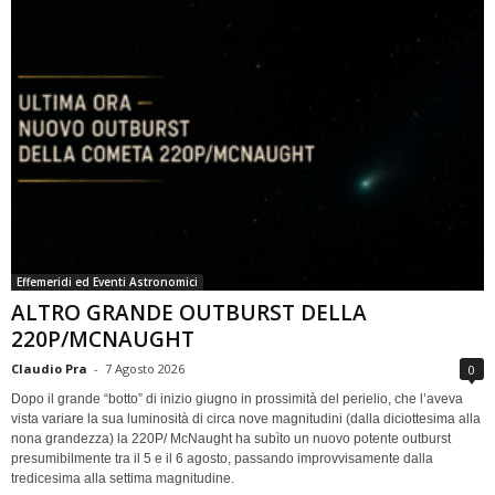
Effemeridi ed Eventi Astronomici
ALTRO GRANDE OUTBURST DELLA
220P/MCNAUGHT
Claudio Pra
-
7 Agosto 2026
0
Dopo il grande “botto” di inizio giugno in prossimità del perielio, che l’aveva
vista variare la sua luminosità di circa nove magnitudini (dalla diciottesima alla
nona grandezza) la 220P/ McNaught ha subìto un nuovo potente outburst
presumibilmente tra il 5 e il 6 agosto, passando improvvisamente dalla
tredicesima alla settima magnitudine.