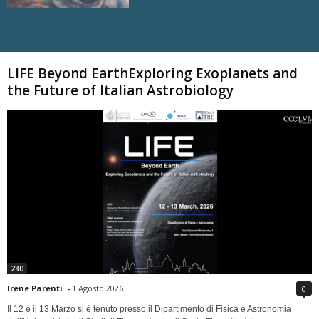
Carica altri
LIFE Beyond EarthExploring Exoplanets and
the Future of Italian Astrobiology
280
Irene Parenti
-
1 Agosto 2026
0
Il 12 e il 13 Marzo si è tenuto presso il Dipartimento di Fisica e Astronomia