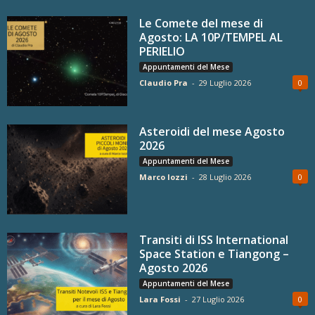
Le Comete del mese di
Agosto: LA 10P/TEMPEL AL
PERIELIO
Appuntamenti del Mese
Claudio Pra
-
29 Luglio 2026
0
Asteroidi del mese Agosto
2026
Appuntamenti del Mese
Marco Iozzi
-
28 Luglio 2026
0
Transiti di ISS International
Space Station e Tiangong –
Agosto 2026
Appuntamenti del Mese
Lara Fossi
-
27 Luglio 2026
0