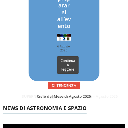
arar
si
all’ev
ento
6 Agosto
2026
Continua
a
leggere
DI TENDENZA
SUPERNOVAE aggiornamenti del mese – Agosto 2026
Le Comete del mese di Agosto: LA 10P/TEMPEL AL PERIELIO
NEWS DI ASTRONOMIA E SPAZIO