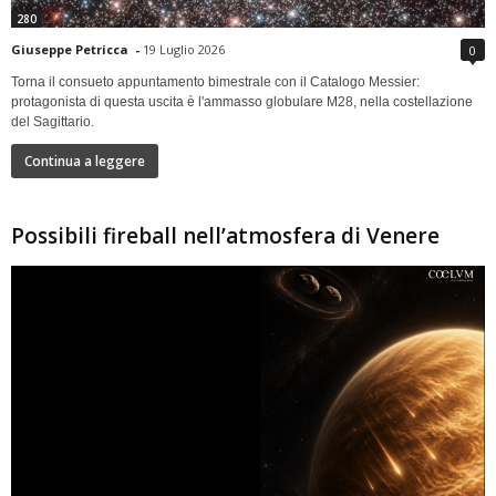
280
Giuseppe Petricca
-
19 Luglio 2026
0
Torna il consueto appuntamento bimestrale con il Catalogo Messier:
protagonista di questa uscita è l'ammasso globulare M28, nella costellazione
del Sagittario.
Continua a leggere
Possibili fireball nell’atmosfera di Venere