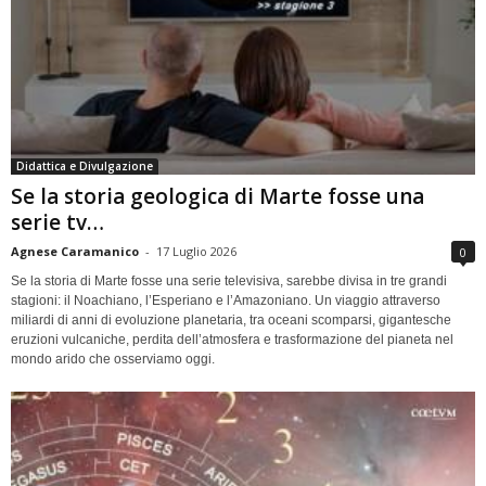
Didattica e Divulgazione
Se la storia geologica di Marte fosse una
serie tv…
Agnese Caramanico
-
17 Luglio 2026
0
Se la storia di Marte fosse una serie televisiva, sarebbe divisa in tre grandi
stagioni: il Noachiano, l’Esperiano e l’Amazoniano. Un viaggio attraverso
miliardi di anni di evoluzione planetaria, tra oceani scomparsi, gigantesche
eruzioni vulcaniche, perdita dell’atmosfera e trasformazione del pianeta nel
mondo arido che osserviamo oggi.