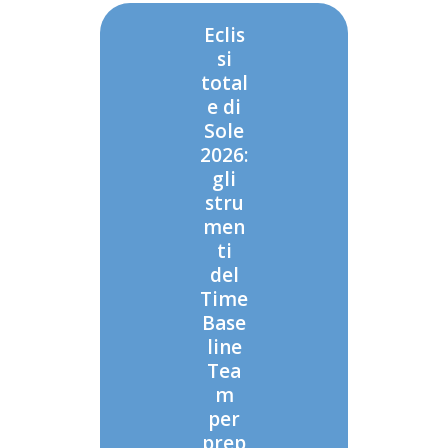
Eclis
si
total
e di
Sole
2026:
gli
stru
men
ti
del
Time
Base
line
Tea
m
per
prep