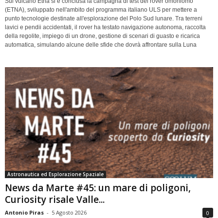
Sul vulcano Etna si è conclusa la campagna di test del rover omoniomo
(ETNA), sviluppato nell'ambito del programma italiano ULS per mettere a
punto tecnologie destinate all'esplorazione del Polo Sud lunare. Tra terreni
lavici e pendii accidentati, il rover ha testato navigazione autonoma, raccolta
della regolite, impiego di un drone, gestione di scenari di guasto e ricarica
automatica, simulando alcune delle sfide che dovrà affrontare sulla Luna
Astronautica ed Esplorazione Spaziale
News da Marte #45: un mare di poligoni,
Curiosity risale Valle...
Antonio Piras
-
5 Agosto 2026
0