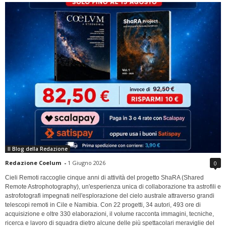
Il Blog della Redazione
Redazione Coelum
-
1 Giugno 2026
0
Cieli Remoti raccoglie cinque anni di attività del progetto ShaRA (Shared
Remote Astrophotography), un'esperienza unica di collaborazione tra astrofili e
astrofotografi impegnati nell'esplorazione del cielo australe attraverso grandi
telescopi remoti in Cile e Namibia. Con 22 progetti, 34 autori, 493 ore di
acquisizione e oltre 330 elaborazioni, il volume racconta immagini, tecniche,
ricerca e lavoro di squadra dietro alcune delle più spettacolari meraviglie del