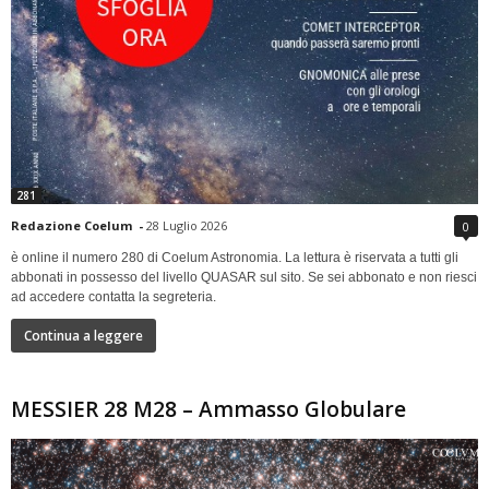
281
Redazione Coelum
-
28 Luglio 2026
0
è online il numero 280 di Coelum Astronomia. La lettura è riservata a tutti gli
abbonati in possesso del livello QUASAR sul sito. Se sei abbonato e non riesci
ad accedere contatta la segreteria.
Continua a leggere
MESSIER 28 M28 – Ammasso Globulare