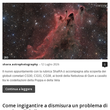
280
shara.astrophotography
-
12 Luglio 2026
0
Il nuovo appuntamento con la rubrica ShaRA ci accompagna alla scoperta dei
globuli cometari CG30, CG31, CG38, ai bordi della Nebulosa di Gum a cavallo
tra le costellazioni della Poppa e della Vela
Continua a leggere
Come ingigantire a dismisura un problema di