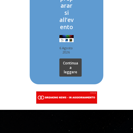
arar
si
all’ev
ento
6 Agosto
2026
Continua
a
leggere