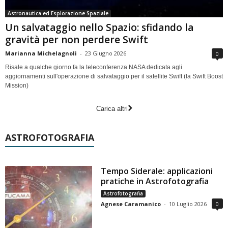
Astronautica ed Esplorazione Spaziale
Un salvataggio nello Spazio: sfidando la
gravità per non perdere Swift
Marianna Michelagnoli
-
23 Giugno 2026
0
Risale a qualche giorno fa la teleconferenza NASA dedicata agli
aggiornamenti sull'operazione di salvataggio per il satellite Swift (la Swift Boost
Mission)
Carica altri
ASTROFOTOGRAFIA
Tempo Siderale: applicazioni
pratiche in Astrofotografia
Astrofotografia
Agnese Caramanico
-
10 Luglio 2026
0