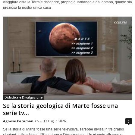
viaggiare oltre la Terra e riscoprire, proprio guardandola da lontano, quanto sia
preziosa la nostra unica casa
Didattica e Divulgazione
Se la storia geologica di Marte fosse una
serie tv…
Agnese Caramanico
-
17 Luglio 2026
0
Se la storia di Marte fosse una serie televisiva, sarebbe divisa in tre grandi
stagioni: il Noachiano, l’Esperiano e l’Amazoniano. Un viaggio attraverso