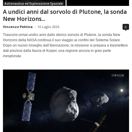
Astronautica ed Esplorazione Spaziale
A undici anni dal sorvolo di Plutone, la sonda
New Horizons...
Vincenzo Pettina
-
16 Luglio 2026
0
Trascorsi ormai undici anni dallo storico sorvolo di Plutone, la sonda New
Horizons della NASA continua il suo viaggio ai confini del Sistema Solare.
Dopo un nuovo risveglio dall’ibernazione, la missione si prepara a trasmettere
dati preziosi dalla fascia di Kuiper, una regione ancora in gran parte
inesplorata