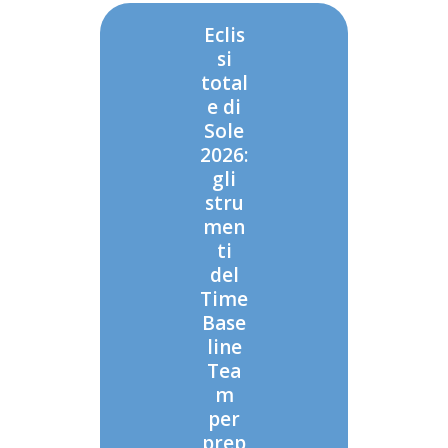
Eclis
si
total
e di
Sole
2026:
gli
stru
men
ti
del
Time
Base
line
Tea
m
per
prep