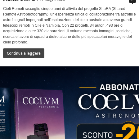
Cieli Remoti raccoglie cinque anni di attività del progetto ShaRA (Shared
Remote Astrophotography), un'esperienza unica di collaborazione tra astrofili e
astrofotografi impegnati nell'esplorazione del cielo australe attraverso grandi
telescopi remoti in Cile e Namibia. Con 22 progetti, 34 autori, 493 ore di
acquisizione e oltre 330 elaborazioni, il volume racconta immagini, tecniche,
ricerca e lavoro di squadra dietro alcune delle più spettacolari meraviglie del
cielo profondo.
Continua a leggere