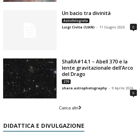
Un bacio tra divinità
Astrofotografia
Luigi Civita (UAN)
-
11 Giugno 2026
0
ShaRA#14.1 – Abell 370 e la
lente gravitazionale dell’Arco
del Drago
279
shara.astrophotography
-
9 Aprile 2026
0
Carica altri
DIDATTICA E DIVULGAZIONE