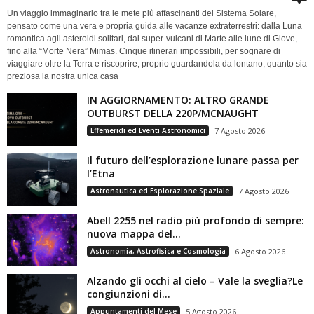
Un viaggio immaginario tra le mete più affascinanti del Sistema Solare,
pensato come una vera e propria guida alle vacanze extraterrestri: dalla Luna
romantica agli asteroidi solitari, dai super-vulcani di Marte alle lune di Giove,
fino alla “Morte Nera” Mimas. Cinque itinerari impossibili, per sognare di
viaggiare oltre la Terra e riscoprire, proprio guardandola da lontano, quanto sia
preziosa la nostra unica casa
IN AGGIORNAMENTO: ALTRO GRANDE
OUTBURST DELLA 220P/MCNAUGHT
Effemeridi ed Eventi Astronomici
7 Agosto 2026
Il futuro dell’esplorazione lunare passa per
l’Etna
Astronautica ed Esplorazione Spaziale
7 Agosto 2026
Abell 2255 nel radio più profondo di sempre:
nuova mappa del...
Astronomia, Astrofisica e Cosmologia
6 Agosto 2026
Alzando gli occhi al cielo – Vale la sveglia?Le
congiunzioni di...
Appuntamenti del Mese
5 Agosto 2026