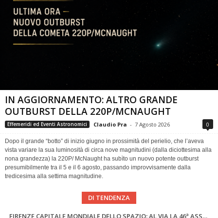
IN AGGIORNAMENTO: ALTRO GRANDE
OUTBURST DELLA 220P/MCNAUGHT
Claudio Pra
-
7 Agosto 2026
0
Effemeridi ed Eventi Astronomici
Dopo il grande “botto” di inizio giugno in prossimità del perielio, che l’aveva
vista variare la sua luminosità di circa nove magnitudini (dalla diciottesima alla
nona grandezza) la 220P/ McNaught ha subìto un nuovo potente outburst
presumibilmente tra il 5 e il 6 agosto, passando improvvisamente dalla
tredicesima alla settima magnitudine.
DI TENDENZA
SUPERNOVAE aggiornamenti del mese – Agosto 2026
Cielo del Mese di Agosto 2026