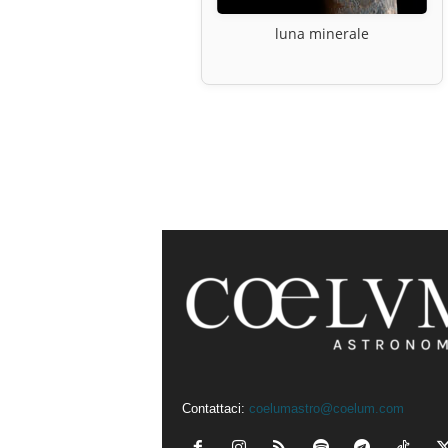
luna minerale
Contattaci:
coelumastro@coelum.com