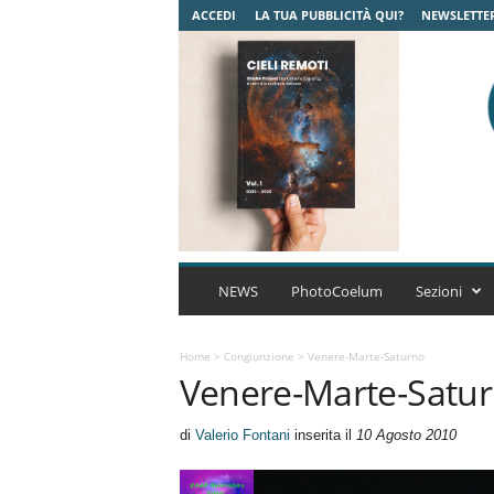
ACCEDI
LA TUA PUBBLICITÀ QUI?
NEWSLETTE
C
o
NEWS
PhotoCoelum
Sezioni
e
l
u
Home
>
Congiunzione
>
Venere-Marte-Saturno
Venere-Marte-Satu
m
A
s
di
Valerio Fontani
inserita il
10 Agosto 2010
t
r
o