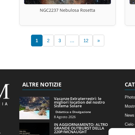
NGC2237 Nebulosa Rosetta
1
2
3
…
12
»
ALTRE NOTIZIE
CAT
Photo
Vacanze Extraterrestri: le
migliori location del nostro
Sistema Solare
Mostr
Didattica e Divulgazione
News 
8 Agosto 2026
IN AGGIORNAMENTO: ALTRO
Cielo
GRANDE OUTBURST DELLA
220P/MCNAUGHT
Astro