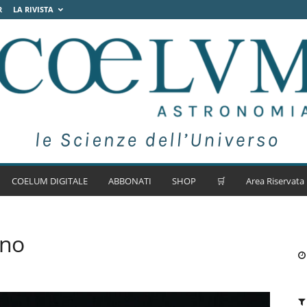
R
LA RIVISTA
COELUM DIGITALE
ABBONATI
SHOP
🛒
Area Riservata
rno